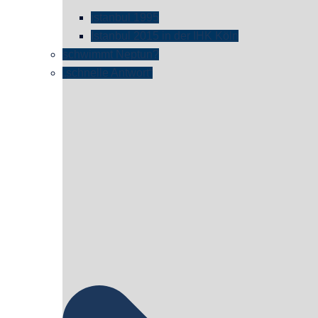
istanbul 1995
Istanbul 2015 in der IHK Köln
schwimmt Neptun?
„schnelle Antwort“