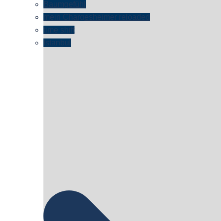
Baumgefühl
mein Chargesheimer reloaded
time shift
Istanbul