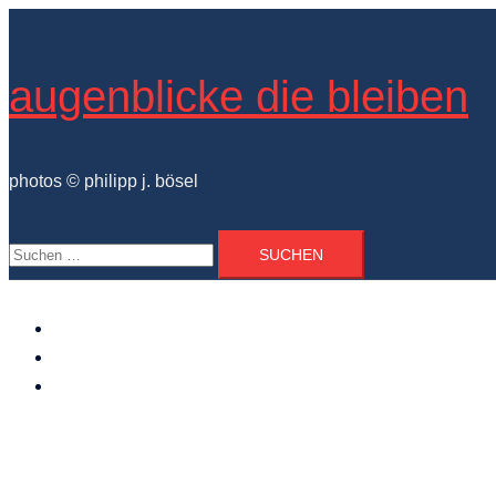
Zum
Inhalt
springen
augenblicke die bleiben
photos © philipp j. bösel
Suchen
nach:
der photograph
vita und ausstellungen
photo projekte