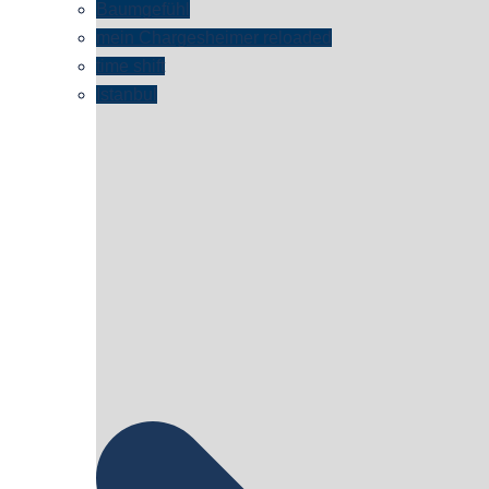
Baumgefühl
mein Chargesheimer reloaded
time shift
Istanbul