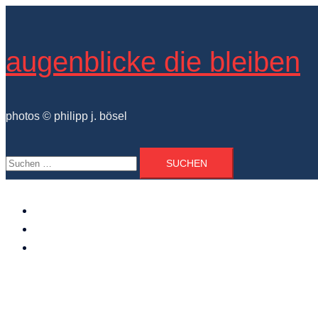
Zum
Inhalt
springen
augenblicke die bleiben
photos © philipp j. bösel
Suchen
nach:
der photograph
vita und ausstellungen
photo projekte