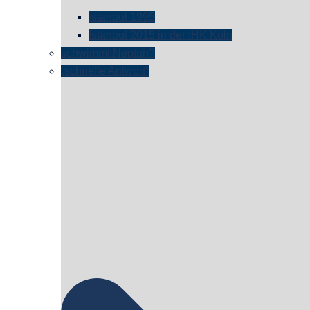
istanbul 1995
Istanbul 2015 in der IHK Köln
schwimmt Neptun?
„schnelle Antwort“