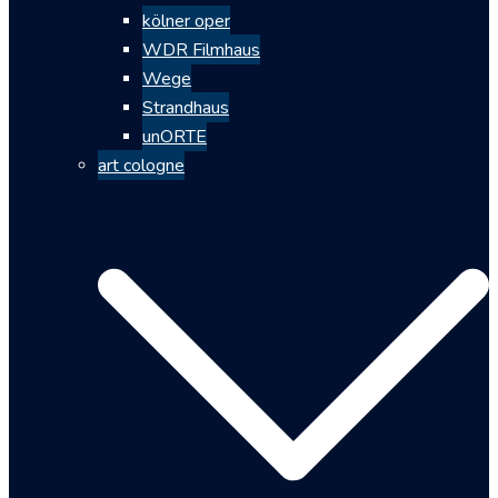
kölner oper
WDR Filmhaus
Wege
Strandhaus
unORTE
art cologne