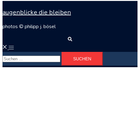
augenblicke die bleiben
photos © philipp j. bösel
Suche
Menü
Suchen
umschalten
nach: