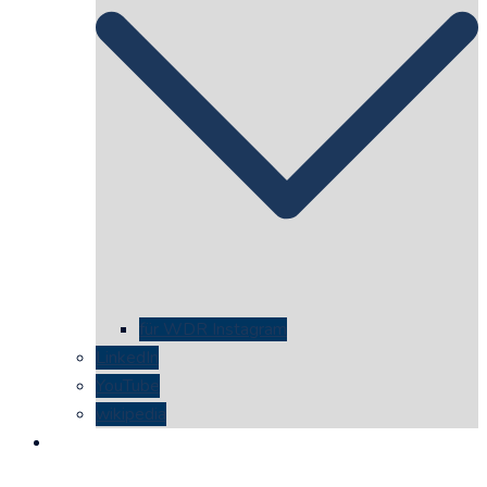
für WDR Instagram
LinkedIn
YouTube
wikipedia
kontakt