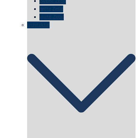
zweite Zelle
dritte Zelle
vierte Zelle
architektur