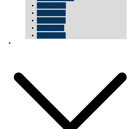
documenta 12
Documenta11
documenta dX
documenta IX
documenta d8
die vermessene mauer