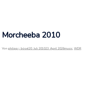
Morcheeba 2010
Von
philipp j. bösel
20. Juli 2010
23. April 2026
music
,
WDR