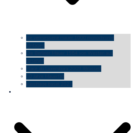
die vermessene mauer 1000 monochrome
Vintages
Die Berliner Mauer 1984 von Westen aus
gesehen
Place du Luxemburg 2009 (Brüssel)
30 Jahre Mauerfall
kunsttage basel 2021
social media