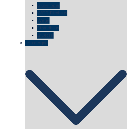
kölner oper
WDR Filmhaus
Wege
Strandhaus
unORTE
art cologne