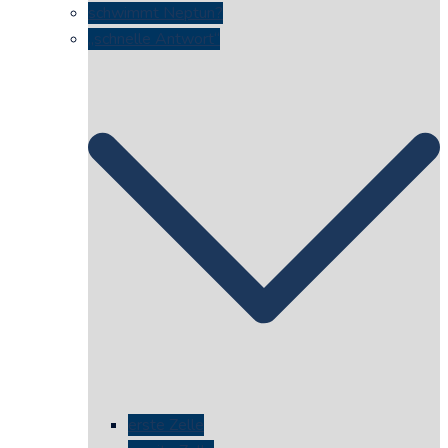
schwimmt Neptun?
„schnelle Antwort“
erste Zelle