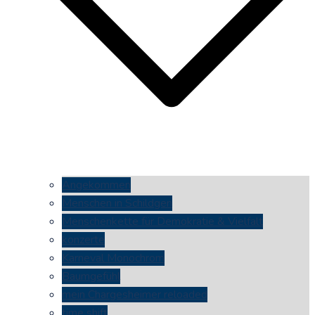
Angekommen
Menschen in Schildgen
Menschenkette für Demokratie & Vielfalt
konzerte
Karneval Monochrom
Baumgefühl
mein Chargesheimer reloaded
time shift