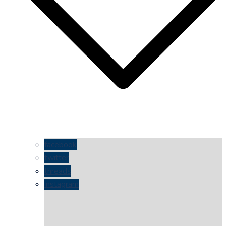
facebook
twitter
threads
instagram