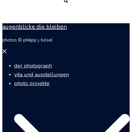
Suche
augenblicke die bleiben
photos © philipp j. bösel
Menü
schließen
der photograph
vita und ausstellungen
photo projekte