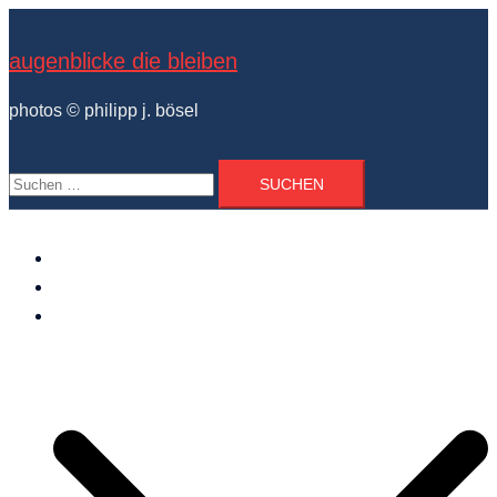
Zum
Inhalt
augenblicke die bleiben
springen
photos © philipp j. bösel
Suchen
nach:
der photograph
vita und ausstellungen
photo projekte