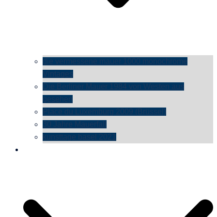
die vermessene mauer 1000 monochrome
Vintages
Die Berliner Mauer 1984 von Westen aus
gesehen
Place du Luxemburg 2009 (Brüssel)
30 Jahre Mauerfall
kunsttage basel 2021
social media