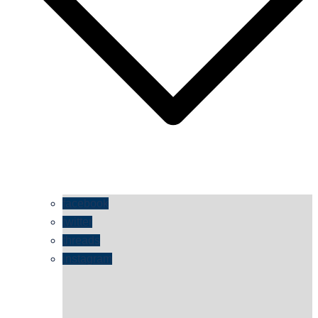
facebook
twitter
threads
instagram