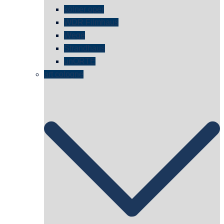
kölner oper
WDR Filmhaus
Wege
Strandhaus
unORTE
art cologne