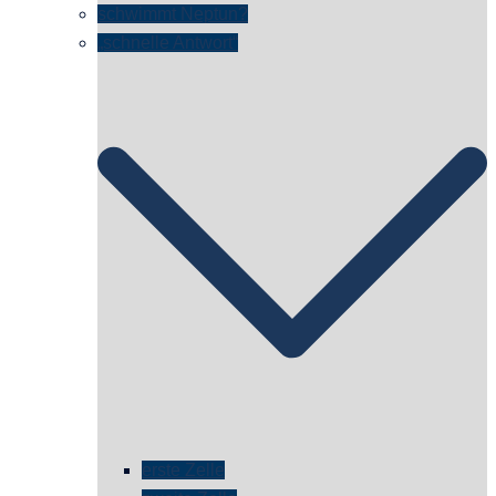
schwimmt Neptun?
„schnelle Antwort“
erste Zelle