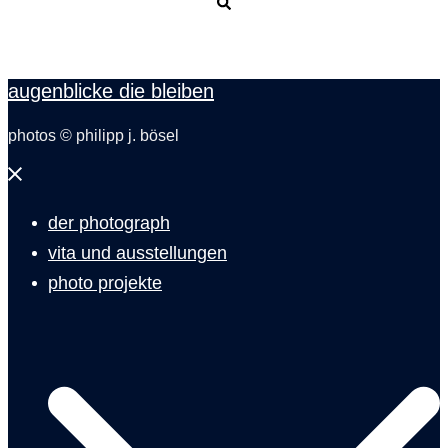
Suche
augenblicke die bleiben
photos © philipp j. bösel
Menü
schließen
der photograph
vita und ausstellungen
photo projekte