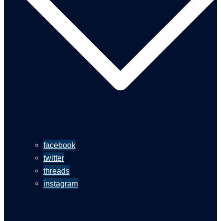
facebook
twitter
threads
instagram