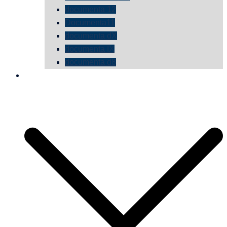
documenta 12
Documenta11
documenta dX
documenta IX
documenta d8
die vermessene mauer