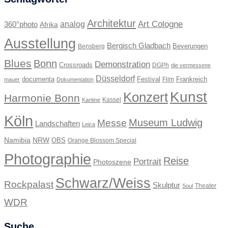
Architektur
Art Cologne
360°photo
analog
Afrika
Ausstellung
Bergisch Gladbach
Beverungen
Bensberg
Blues
Bonn
Demonstration
Crossroads
DGPh
die vermessene
Düsseldorf
documenta
Festival
Frankreich
Film
mauer
Dokumentation
Kunst
Konzert
Harmonie Bonn
Kassel
Kantine
Köln
Museum Ludwig
Messe
Landschaften
Leica
Namibia
NRW
OBS
Orange Blossom Special
Photographie
Reise
Portrait
Photoszene
Schwarz/Weiss
Rockpalast
Skulptur
Theater
Soul
WDR
Suche