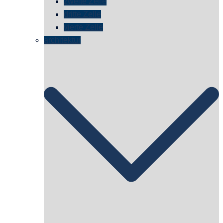
zweite Zelle
dritte Zelle
vierte Zelle
architektur