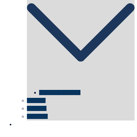
für WDR Instagram
LinkedIn
YouTube
wikipedia
kontakt