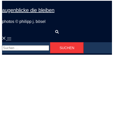
augenblicke die bleiben
photos © philipp j. bösel
Suche
Menü
Suchen
umschalten
nach: