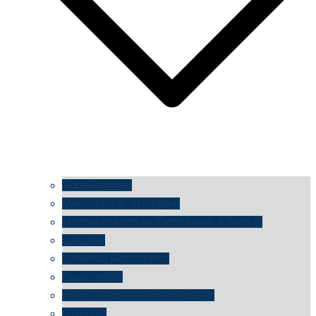
Angekommen
Menschen in Schildgen
Menschenkette für Demokratie & Vielfalt
konzerte
Karneval Monochrom
Baumgefühl
mein Chargesheimer reloaded
time shift