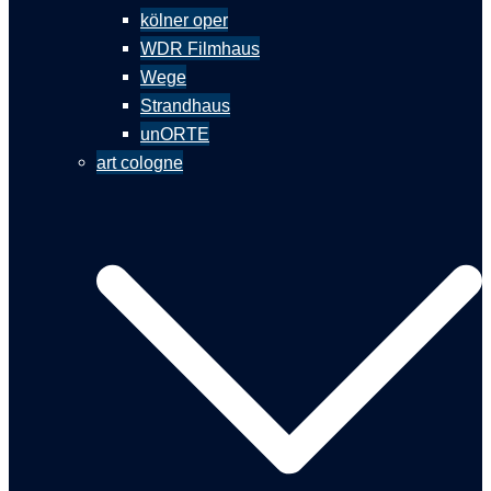
kölner oper
WDR Filmhaus
Wege
Strandhaus
unORTE
art cologne