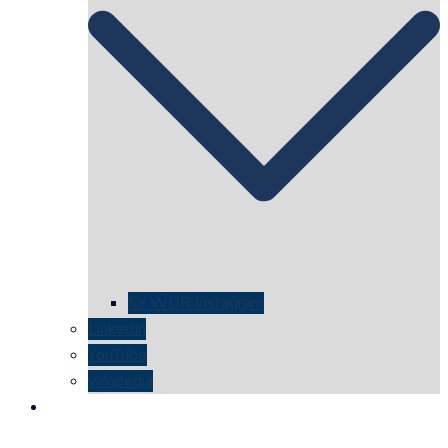
für WDR Instagram
LinkedIn
YouTube
wikipedia
kontakt