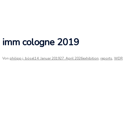
imm cologne 2019
Von
philipp j. bösel
14. Januar 2019
27. April 2026
exhibition
,
reports
,
WDR