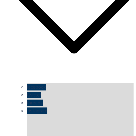
facebook
twitter
threads
instagram