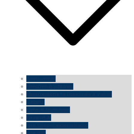
Angekommen
Menschen in Schildgen
Menschenkette für Demokratie & Vielfalt
konzerte
Karneval Monochrom
Baumgefühl
mein Chargesheimer reloaded
time shift