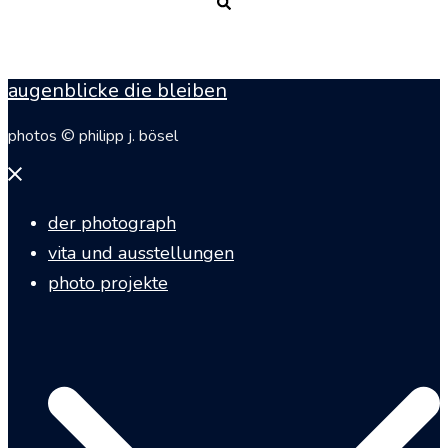
Suche
augenblicke die bleiben
photos © philipp j. bösel
Menü
schließen
der photograph
vita und ausstellungen
photo projekte