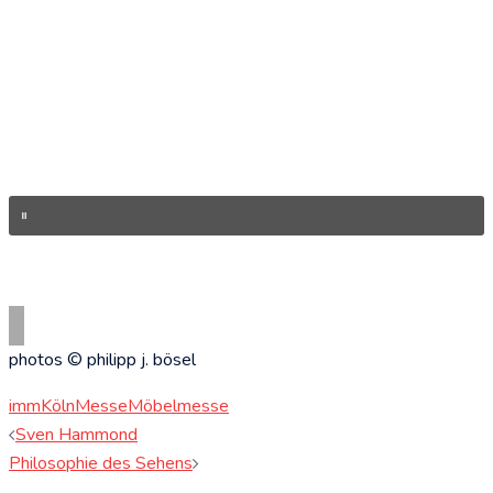
photos © philipp j. bösel
imm
Köln
Messe
Möbelmesse
Beitragsnavigation
Sven Hammond
Philosophie des Sehens