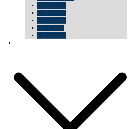
documenta 12
Documenta11
documenta dX
documenta IX
documenta d8
die vermessene mauer