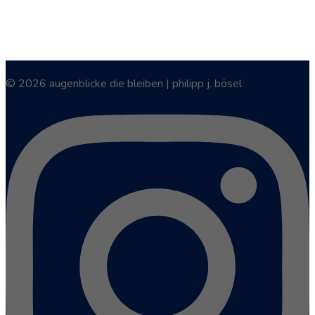
© 2026 augenblicke die bleiben | philipp j. bösel