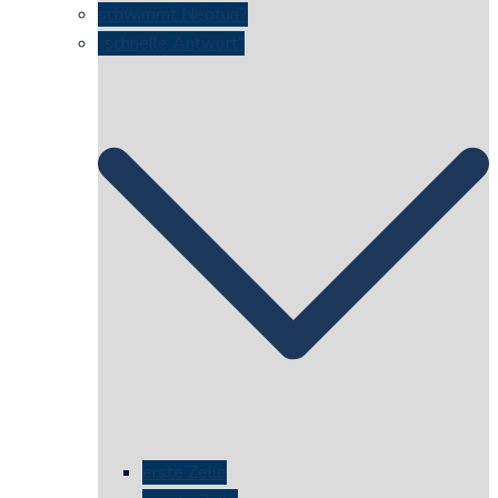
schwimmt Neptun?
„schnelle Antwort“
erste Zelle