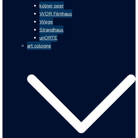
kölner oper
WDR Filmhaus
Wege
Strandhaus
unORTE
art cologne