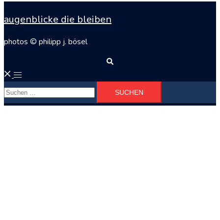
augenblicke die bleiben
photos © philipp j. bösel
Suche
Menü
Suchen
umschalten
nach: