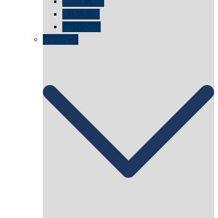
zweite Zelle
dritte Zelle
vierte Zelle
architektur