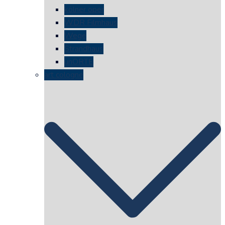
kölner oper
WDR Filmhaus
Wege
Strandhaus
unORTE
art cologne