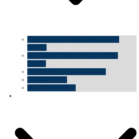
die vermessene mauer 1000 monochrome
Vintages
Die Berliner Mauer 1984 von Westen aus
gesehen
Place du Luxemburg 2009 (Brüssel)
30 Jahre Mauerfall
kunsttage basel 2021
social media