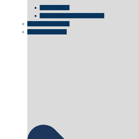
istanbul 1995
Istanbul 2015 in der IHK Köln
schwimmt Neptun?
„schnelle Antwort“