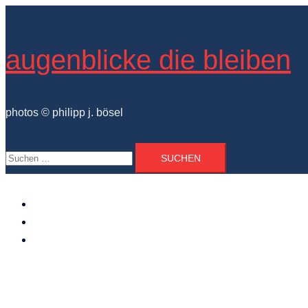
Zum
Inhalt
springen
augenblicke die bleiben
photos © philipp j. bösel
Suchen
nach:
der photograph
vita und ausstellungen
photo projekte