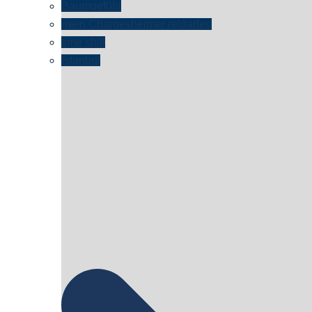
Baumgefühl
mein Chargesheimer reloaded
time shift
Istanbul