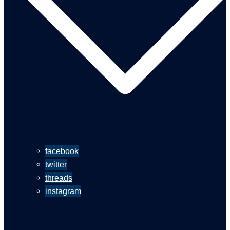
facebook
twitter
threads
instagram