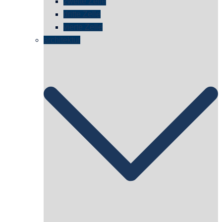
zweite Zelle
dritte Zelle
vierte Zelle
architektur