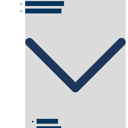
schwimmt Neptun?
„schnelle Antwort“
erste Zelle