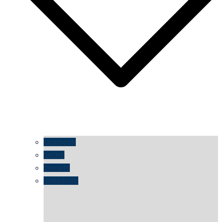
facebook
twitter
threads
instagram