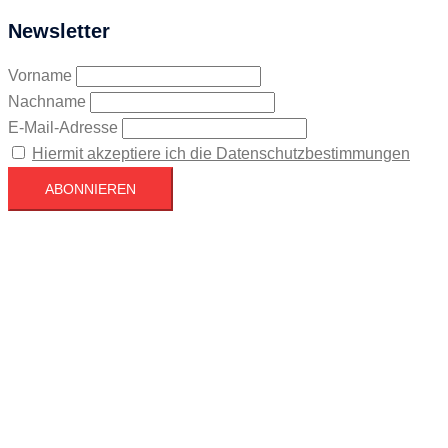
Newsletter
Vorname
Nachname
E-Mail-Adresse
Hiermit akzeptiere ich die Datenschutzbestimmungen
Köln
Köln
15:02,
August 6, 2026
24
°C
Bedeckt
46 %