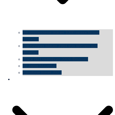
die vermessene mauer 1000 monochrome
Vintages
Die Berliner Mauer 1984 von Westen aus
gesehen
Place du Luxemburg 2009 (Brüssel)
30 Jahre Mauerfall
kunsttage basel 2021
social media