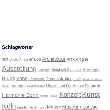
Schlagwörter
Architektur
Art Cologne
360°photo
analog
Afrika
Ausstellung
Bergisch Gladbach
Beverungen
Bensberg
Blues
Bonn
Demonstration
Crossroads
DGPh
die vermessene
Düsseldorf
documenta
Festival
Frankreich
Film
mauer
Dokumentation
Kunst
Konzert
Harmonie Bonn
Kassel
Kantine
Köln
Museum Ludwig
Messe
Landschaften
Leica