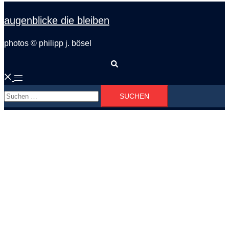
augenblicke die bleiben
photos © philipp j. bösel
Suche
Menü
Suchen
umschalten
nach: