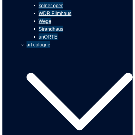
kölner oper
WDR Filmhaus
Wege
Strandhaus
unORTE
art cologne