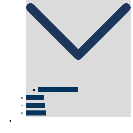
für WDR Instagram
LinkedIn
YouTube
wikipedia
kontakt