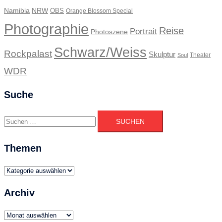
Namibia
NRW
OBS
Orange Blossom Special
Photographie
Reise
Portrait
Photoszene
Schwarz/Weiss
Rockpalast
Skulptur
Theater
Soul
WDR
Suche
Suchen
nach:
Themen
Themen
Archiv
Archiv