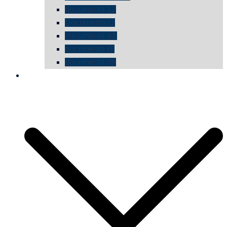
documenta 12
Documenta11
documenta dX
documenta IX
documenta d8
die vermessene mauer