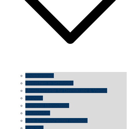
Angekommen
Menschen in Schildgen
Menschenkette für Demokratie & Vielfalt
konzerte
Karneval Monochrom
Baumgefühl
mein Chargesheimer reloaded
time shift