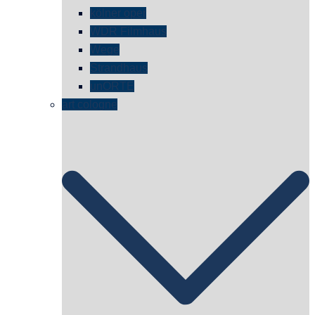
kölner oper
WDR Filmhaus
Wege
Strandhaus
unORTE
art cologne