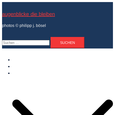
Zum
Inhalt
augenblicke die bleiben
springen
photos © philipp j. bösel
Suchen
nach:
der photograph
vita und ausstellungen
photo projekte