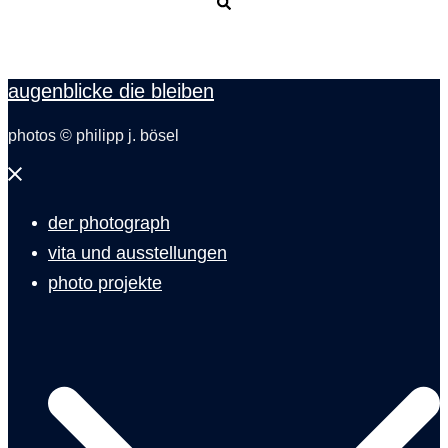
Suche
augenblicke die bleiben
photos © philipp j. bösel
Menü
schließen
der photograph
vita und ausstellungen
photo projekte