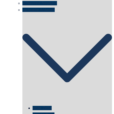
schwimmt Neptun?
„schnelle Antwort“
erste Zelle