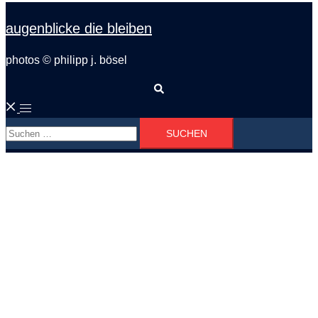
augenblicke die bleiben
photos © philipp j. bösel
Suche
Menü
Suchen
umschalten
nach: