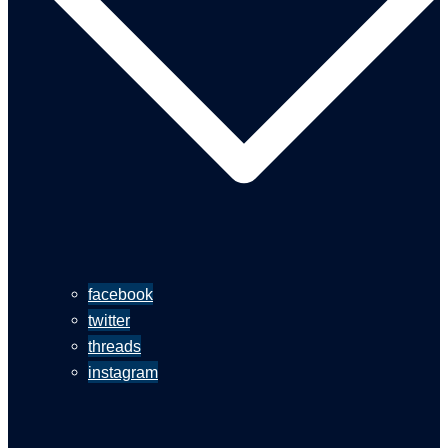
facebook
twitter
threads
instagram