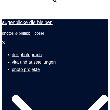
Suche
augenblicke die bleiben
photos © philipp j. bösel
Menü
schließen
der photograph
vita und ausstellungen
photo projekte