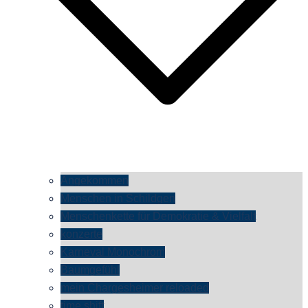
Angekommen
Menschen in Schildgen
Menschenkette für Demokratie & Vielfalt
konzerte
Karneval Monochrom
Baumgefühl
mein Chargesheimer reloaded
time shift