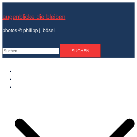
Zum
Inhalt
augenblicke die bleiben
springen
photos © philipp j. bösel
Suchen
nach:
der photograph
vita und ausstellungen
photo projekte