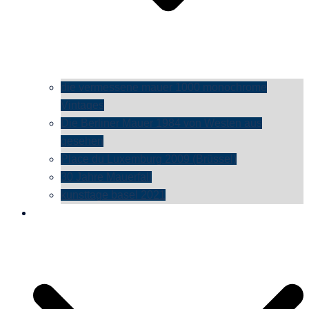
die vermessene mauer 1000 monochrome
Vintages
Die Berliner Mauer 1984 von Westen aus
gesehen
Place du Luxemburg 2009 (Brüssel)
30 Jahre Mauerfall
kunsttage basel 2021
social media