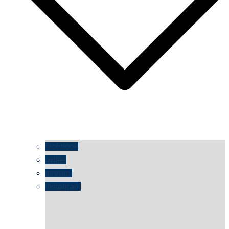
facebook
twitter
threads
instagram