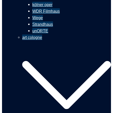
kölner oper
WDR Filmhaus
Wege
Strandhaus
unORTE
art cologne