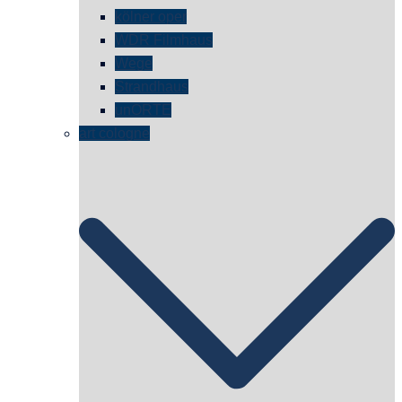
kölner oper
WDR Filmhaus
Wege
Strandhaus
unORTE
art cologne