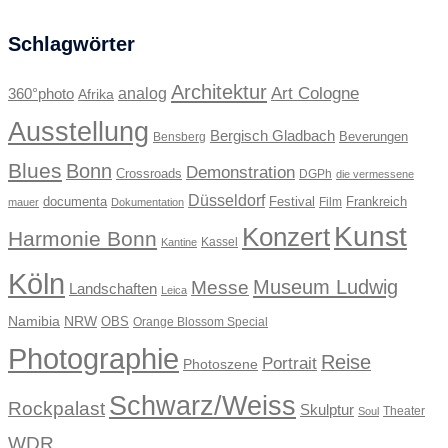
Schlagwörter
Architektur
Art Cologne
360°photo
analog
Afrika
Ausstellung
Bergisch Gladbach
Beverungen
Bensberg
Blues
Bonn
Demonstration
Crossroads
DGPh
die vermessene
Düsseldorf
documenta
Festival
Frankreich
Film
mauer
Dokumentation
Kunst
Konzert
Harmonie Bonn
Kassel
Kantine
Köln
Museum Ludwig
Messe
Landschaften
Leica
Namibia
NRW
OBS
Orange Blossom Special
Photographie
Reise
Portrait
Photoszene
Schwarz/Weiss
Rockpalast
Skulptur
Theater
Soul
WDR