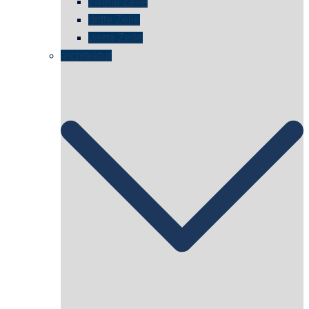
zweite Zelle
dritte Zelle
vierte Zelle
architektur