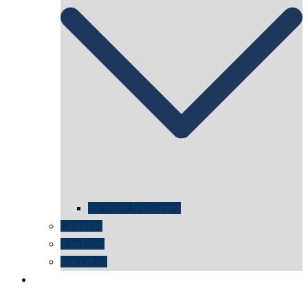
für WDR Instagram
LinkedIn
YouTube
wikipedia
kontakt