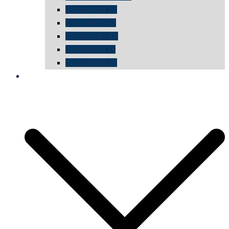
documenta 12
Documenta11
documenta dX
documenta IX
documenta d8
die vermessene mauer