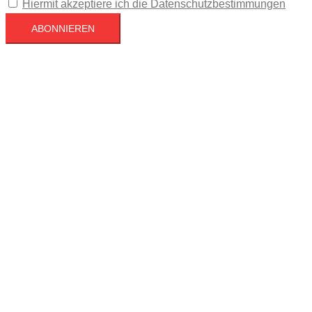
Hiermit akzeptiere ich die Datenschutzbestimmungen
Köln
Köln
21:17,
August 8, 2026
25
°C
Klarer Himmel
43 %
1017 mb
5 mph
Wind Gust
7 mph
Clouds
5%
Visibility
10 km