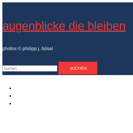
Zum
Inhalt
springen
augenblicke die bleiben
photos © philipp j. bösel
Suchen
nach:
der photograph
vita und ausstellungen
photo projekte