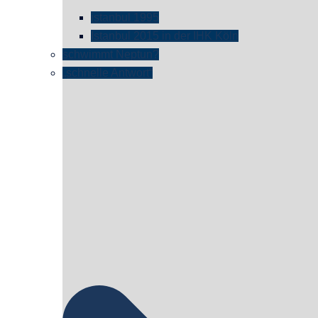
istanbul 1995
Istanbul 2015 in der IHK Köln
schwimmt Neptun?
„schnelle Antwort“