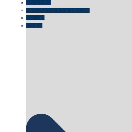
Baumgefühl
mein Chargesheimer reloaded
time shift
Istanbul