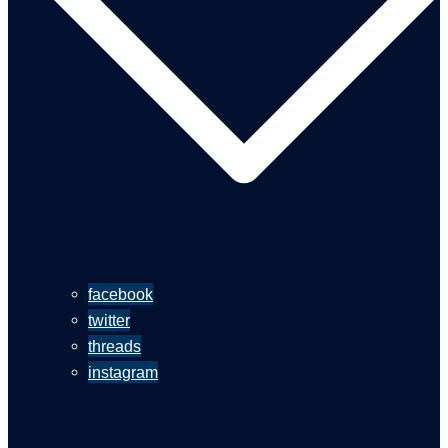
facebook
twitter
threads
instagram