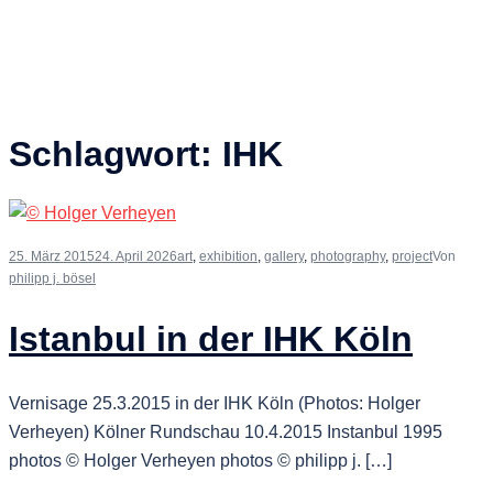
Schlagwort:
IHK
25. März 2015
24. April 2026
art
,
exhibition
,
gallery
,
photography
,
project
Von
philipp j. bösel
Istanbul in der IHK Köln
Vernisage 25.3.2015 in der IHK Köln (Photos: Holger
Verheyen) Kölner Rundschau 10.4.2015 Instanbul 1995
photos © Holger Verheyen photos © philipp j. […]