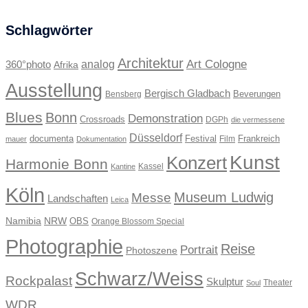
Schlagwörter
Architektur
Art Cologne
360°photo
analog
Afrika
Ausstellung
Bergisch Gladbach
Beverungen
Bensberg
Blues
Bonn
Demonstration
Crossroads
DGPh
die vermessene
Düsseldorf
documenta
Festival
Frankreich
Film
mauer
Dokumentation
Kunst
Konzert
Harmonie Bonn
Kassel
Kantine
Köln
Museum Ludwig
Messe
Landschaften
Leica
Namibia
NRW
OBS
Orange Blossom Special
Photographie
Reise
Portrait
Photoszene
Schwarz/Weiss
Rockpalast
Skulptur
Theater
Soul
WDR