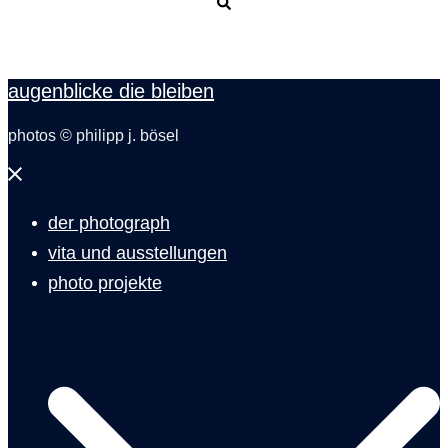
Suche
augenblicke die bleiben
photos © philipp j. bösel
Menü
schließen
der photograph
vita und ausstellungen
photo projekte