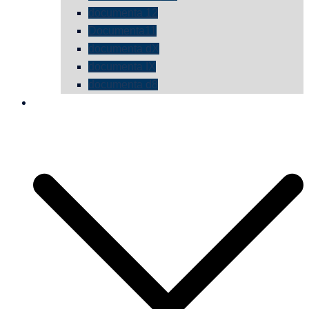
documenta 12
Documenta11
documenta dX
documenta IX
documenta d8
die vermessene mauer