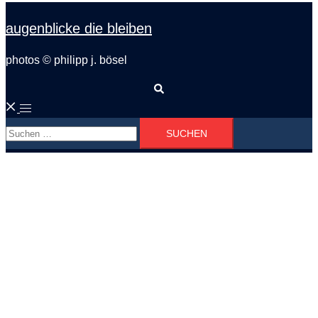
augenblicke die bleiben
photos © philipp j. bösel
Suche
Menü
Suchen
umschalten
nach: