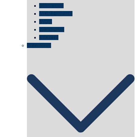
kölner oper
WDR Filmhaus
Wege
Strandhaus
unORTE
art cologne