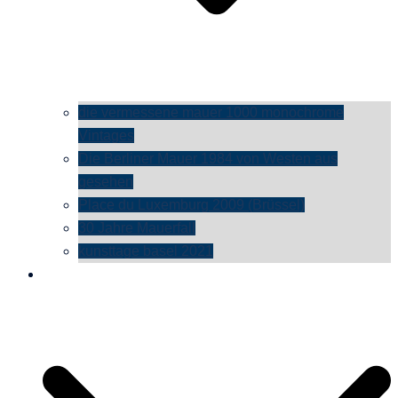
die vermessene mauer 1000 monochrome
Vintages
Die Berliner Mauer 1984 von Westen aus
gesehen
Place du Luxemburg 2009 (Brüssel)
30 Jahre Mauerfall
kunsttage basel 2021
social media