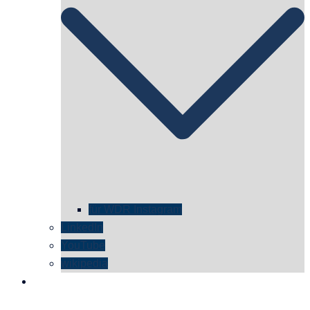
für WDR Instagram
LinkedIn
YouTube
wikipedia
kontakt