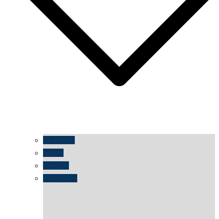
facebook
twitter
threads
instagram