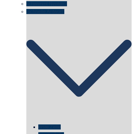
schwimmt Neptun?
„schnelle Antwort“
erste Zelle