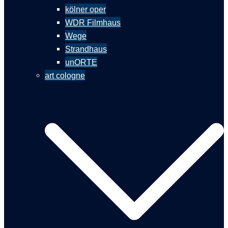
kölner oper
WDR Filmhaus
Wege
Strandhaus
unORTE
art cologne