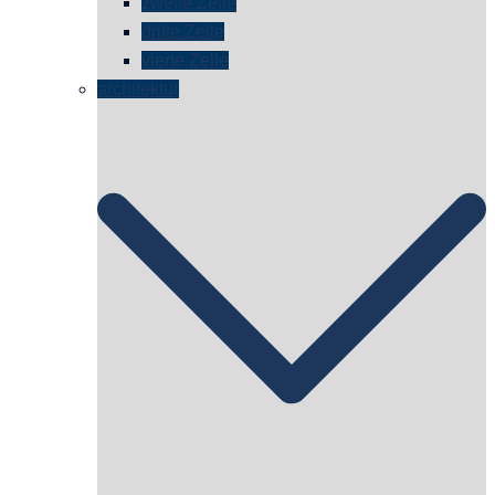
zweite Zelle
dritte Zelle
vierte Zelle
architektur