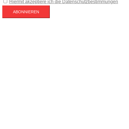
Hiermit akzeptiere ich die Datenschutzbestimmungen
Köln
Köln
15:42,
August 10, 2026
29
°C
Überwiegend bewölkt
40 %
1015 mb
1 mph
Wind Gust
8 mph
Clouds
51%
Visibility
10 km