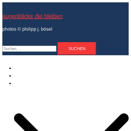
Zum
Inhalt
augenblicke die bleiben
springen
photos © philipp j. bösel
Suchen
nach:
der photograph
vita und ausstellungen
photo projekte