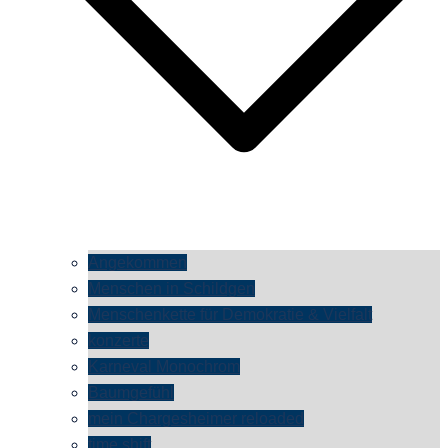
Angekommen
Menschen in Schildgen
Menschenkette für Demokratie & Vielfalt
konzerte
Karneval Monochrom
Baumgefühl
mein Chargesheimer reloaded
time shift