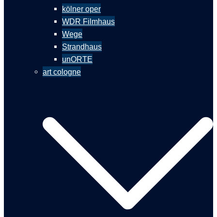
kölner oper
WDR Filmhaus
Wege
Strandhaus
unORTE
art cologne