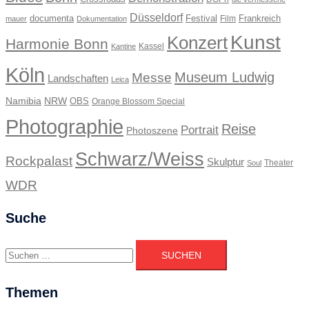
Düsseldorf
documenta
Festival
Frankreich
Film
mauer
Dokumentation
Kunst
Konzert
Harmonie Bonn
Kassel
Kantine
Köln
Museum Ludwig
Messe
Landschaften
Leica
Namibia
NRW
OBS
Orange Blossom Special
Photographie
Reise
Portrait
Photoszene
Schwarz/Weiss
Rockpalast
Skulptur
Theater
Soul
WDR
Suche
Suchen
nach:
Themen