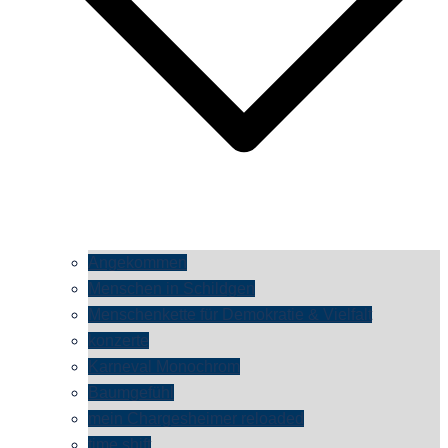
Angekommen
Menschen in Schildgen
Menschenkette für Demokratie & Vielfalt
konzerte
Karneval Monochrom
Baumgefühl
mein Chargesheimer reloaded
time shift