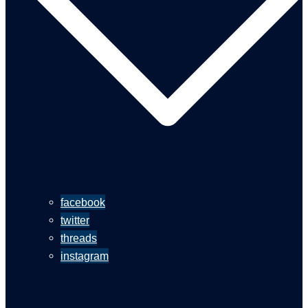
facebook
twitter
threads
instagram