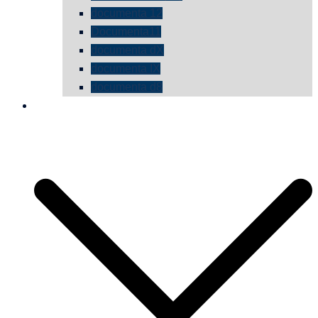
documenta 12
Documenta11
documenta dX
documenta IX
documenta d8
die vermessene mauer