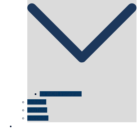
für WDR Instagram
LinkedIn
YouTube
wikipedia
kontakt