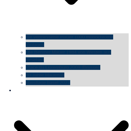
die vermessene mauer 1000 monochrome
Vintages
Die Berliner Mauer 1984 von Westen aus
gesehen
Place du Luxemburg 2009 (Brüssel)
30 Jahre Mauerfall
kunsttage basel 2021
social media