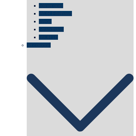
kölner oper
WDR Filmhaus
Wege
Strandhaus
unORTE
art cologne