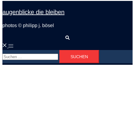
augenblicke die bleiben
photos © philipp j. bösel
Suche
Menü
Suchen
umschalten
nach: