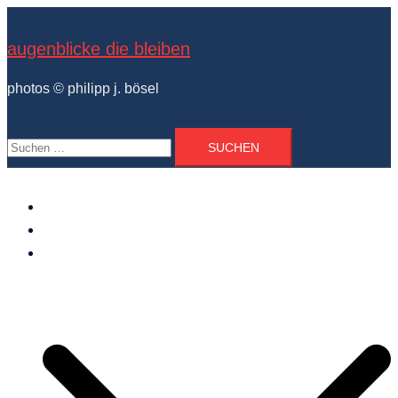
Zum
Inhalt
augenblicke die bleiben
springen
photos © philipp j. bösel
Suchen
nach:
der photograph
vita und ausstellungen
photo projekte