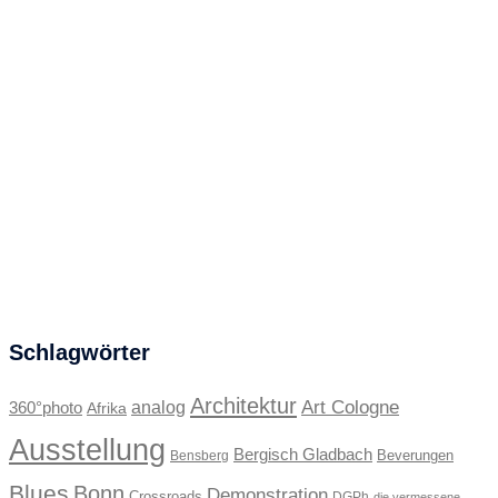
Schlagwörter
Architektur
Art Cologne
360°photo
analog
Afrika
Ausstellung
Bergisch Gladbach
Beverungen
Bensberg
Blues
Bonn
Demonstration
Crossroads
DGPh
die vermessene