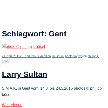
Schlagwort:
Gent
24. April 2015
23. April 2026
exhibition
,
museum
,
photography
Von
philipp j.
bösel
Larry Sultan
S.M.A.K. in Gent vom 14.3 bis 24.5.2015 photos © philipp j.
bösel
Weiterlesen