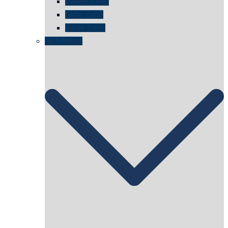
zweite Zelle
dritte Zelle
vierte Zelle
architektur