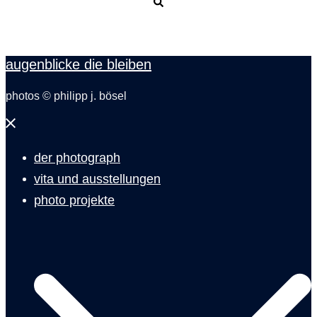
Suche
augenblicke die bleiben
photos © philipp j. bösel
Menü
schließen
der photograph
vita und ausstellungen
photo projekte