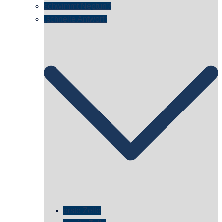
schwimmt Neptun?
„schnelle Antwort“
erste Zelle