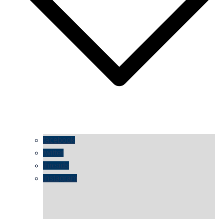
facebook
twitter
threads
instagram