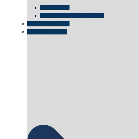
istanbul 1995
Istanbul 2015 in der IHK Köln
schwimmt Neptun?
„schnelle Antwort“