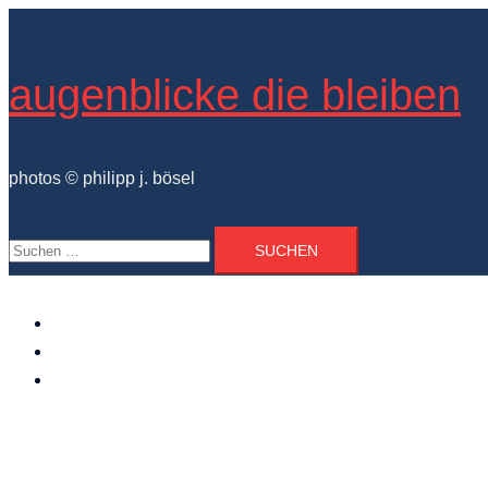
Zum
Inhalt
springen
augenblicke die bleiben
photos © philipp j. bösel
Suchen
nach:
der photograph
vita und ausstellungen
photo projekte