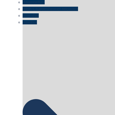
Baumgefühl
mein Chargesheimer reloaded
time shift
Istanbul