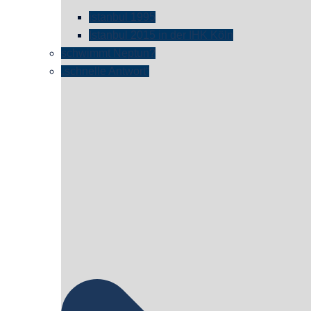
istanbul 1995
Istanbul 2015 in der IHK Köln
schwimmt Neptun?
„schnelle Antwort“