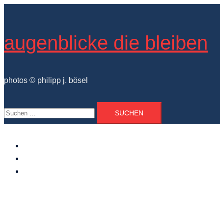
Zum
Inhalt
springen
augenblicke die bleiben
photos © philipp j. bösel
Suchen
nach:
der photograph
vita und ausstellungen
photo projekte