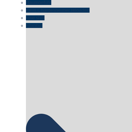
Baumgefühl
mein Chargesheimer reloaded
time shift
Istanbul