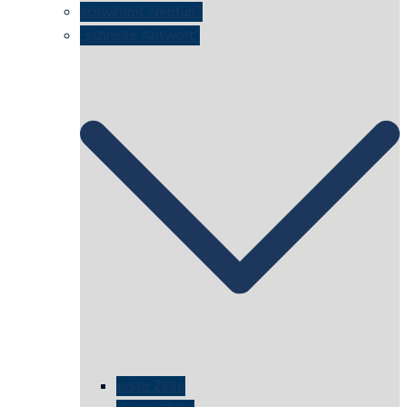
schwimmt Neptun?
„schnelle Antwort“
erste Zelle