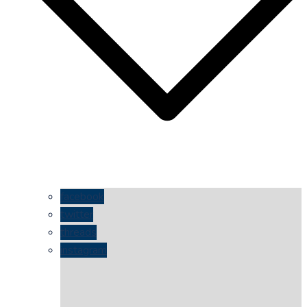
facebook
twitter
threads
instagram