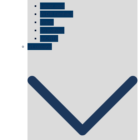
kölner oper
WDR Filmhaus
Wege
Strandhaus
unORTE
art cologne