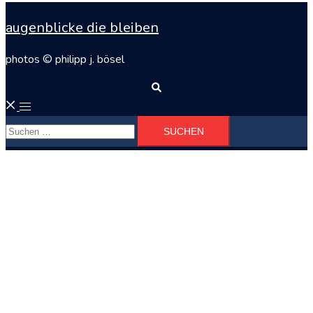
augenblicke die bleiben
photos © philipp j. bösel
Suche
Menü
Suchen
umschalten
nach: