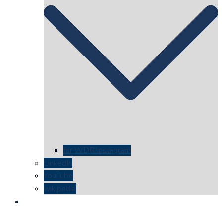
für WDR Instagram
LinkedIn
YouTube
wikipedia
kontakt