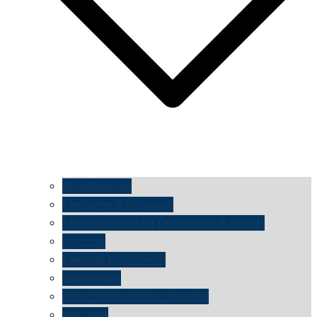
Angekommen
Menschen in Schildgen
Menschenkette für Demokratie & Vielfalt
konzerte
Karneval Monochrom
Baumgefühl
mein Chargesheimer reloaded
time shift