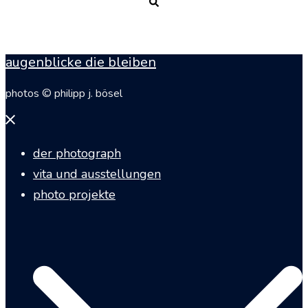
Suche
augenblicke die bleiben
photos © philipp j. bösel
Menü
schließen
der photograph
vita und ausstellungen
photo projekte