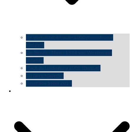
die vermessene mauer 1000 monochrome
Vintages
Die Berliner Mauer 1984 von Westen aus
gesehen
Place du Luxemburg 2009 (Brüssel)
30 Jahre Mauerfall
kunsttage basel 2021
social media