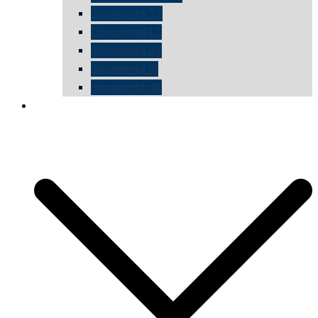
documenta 12
Documenta11
documenta dX
documenta IX
documenta d8
die vermessene mauer