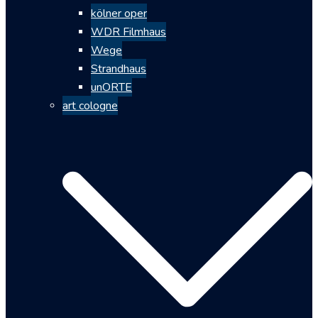
kölner oper
WDR Filmhaus
Wege
Strandhaus
unORTE
art cologne