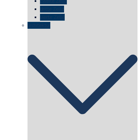
zweite Zelle
dritte Zelle
vierte Zelle
architektur