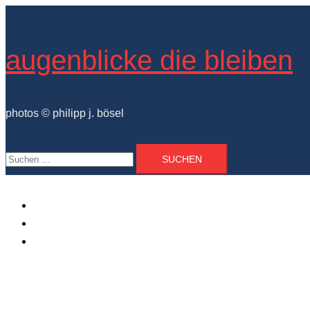
Zum
Inhalt
springen
augenblicke die bleiben
photos © philipp j. bösel
Suchen
nach:
der photograph
vita und ausstellungen
photo projekte