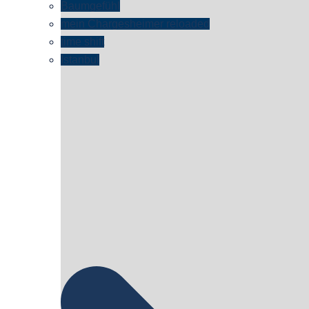
Baumgefühl
mein Chargesheimer reloaded
time shift
Istanbul