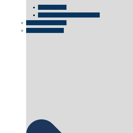
istanbul 1995
Istanbul 2015 in der IHK Köln
schwimmt Neptun?
„schnelle Antwort“