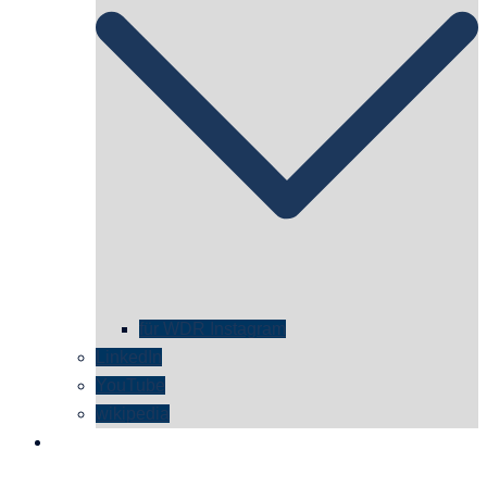
für WDR Instagram
LinkedIn
YouTube
wikipedia
kontakt