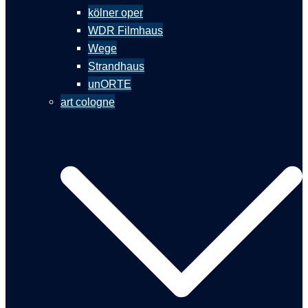
kölner oper
WDR Filmhaus
Wege
Strandhaus
unORTE
art cologne