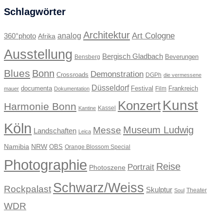
Schlagwörter
Architektur
Art Cologne
360°photo
analog
Afrika
Ausstellung
Bergisch Gladbach
Beverungen
Bensberg
Blues
Bonn
Demonstration
Crossroads
DGPh
die vermessene
Düsseldorf
documenta
Festival
Frankreich
Film
mauer
Dokumentation
Kunst
Konzert
Harmonie Bonn
Kassel
Kantine
Köln
Museum Ludwig
Messe
Landschaften
Leica
Namibia
NRW
OBS
Orange Blossom Special
Photographie
Reise
Portrait
Photoszene
Schwarz/Weiss
Rockpalast
Skulptur
Theater
Soul
WDR