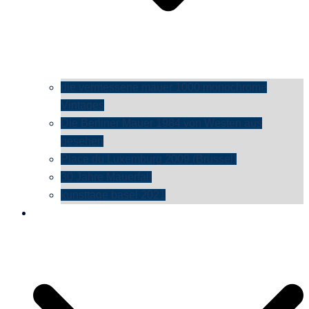
die vermessene mauer 1000 monochrome
Vintages
Die Berliner Mauer 1984 von Westen aus
gesehen
Place du Luxemburg 2009 (Brüssel)
30 Jahre Mauerfall
kunsttage basel 2021
social media