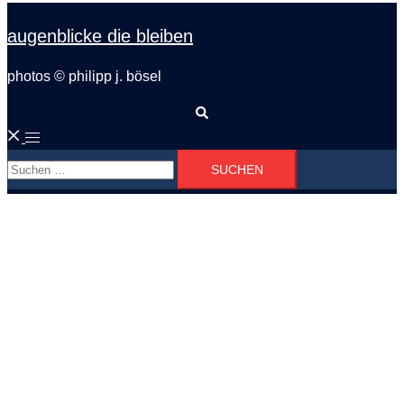
augenblicke die bleiben
photos © philipp j. bösel
Suche
Menü
Suchen
umschalten
nach: