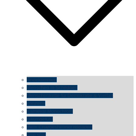
Angekommen
Menschen in Schildgen
Menschenkette für Demokratie & Vielfalt
konzerte
Karneval Monochrom
Baumgefühl
mein Chargesheimer reloaded
time shift