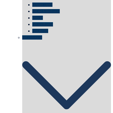
kölner oper
WDR Filmhaus
Wege
Strandhaus
unORTE
art cologne