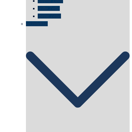
zweite Zelle
dritte Zelle
vierte Zelle
architektur