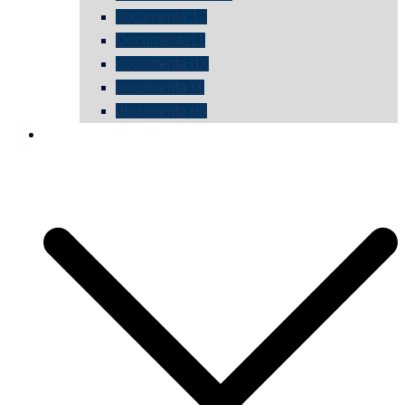
documenta 12
Documenta11
documenta dX
documenta IX
documenta d8
die vermessene mauer