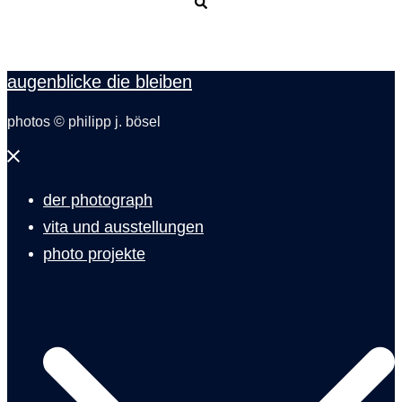
Suche
augenblicke die bleiben
photos © philipp j. bösel
Menü
schließen
der photograph
vita und ausstellungen
photo projekte