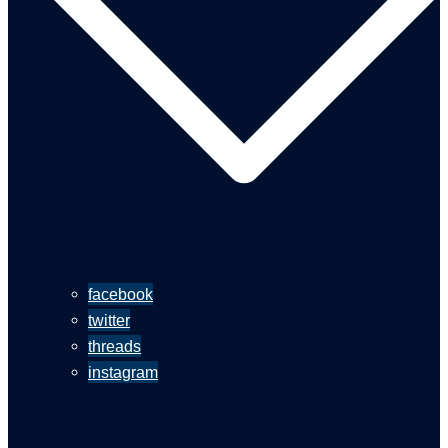
facebook
twitter
threads
instagram