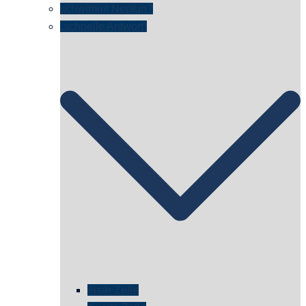
schwimmt Neptun?
„schnelle Antwort“
erste Zelle