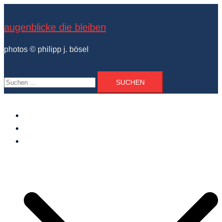
Zum
Inhalt
augenblicke die bleiben
springen
photos © philipp j. bösel
Suchen
nach:
der photograph
vita und ausstellungen
photo projekte