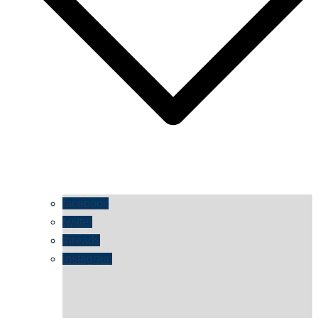
facebook
twitter
threads
instagram