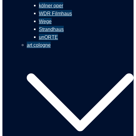
kölner oper
WDR Filmhaus
Wege
Strandhaus
unORTE
art cologne