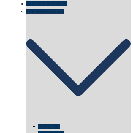
schwimmt Neptun?
„schnelle Antwort“
erste Zelle