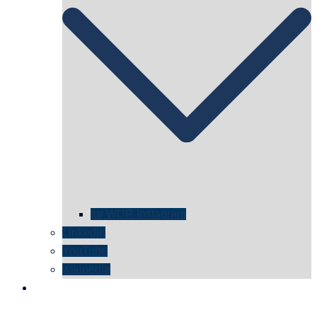
für WDR Instagram
LinkedIn
YouTube
wikipedia
kontakt