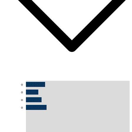
facebook
twitter
threads
instagram