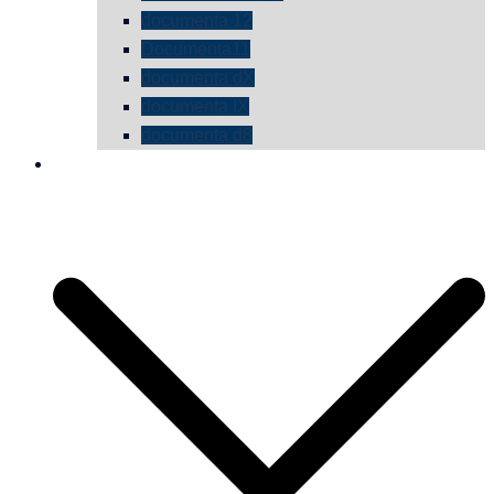
documenta 12
Documenta11
documenta dX
documenta IX
documenta d8
die vermessene mauer