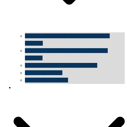
die vermessene mauer 1000 monochrome
Vintages
Die Berliner Mauer 1984 von Westen aus
gesehen
Place du Luxemburg 2009 (Brüssel)
30 Jahre Mauerfall
kunsttage basel 2021
social media