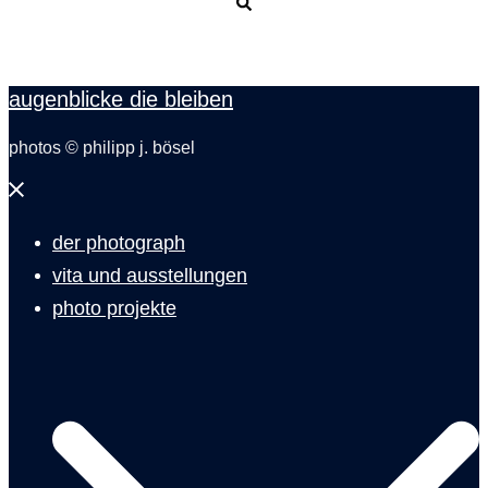
Suche
augenblicke die bleiben
photos © philipp j. bösel
Menü
schließen
der photograph
vita und ausstellungen
photo projekte