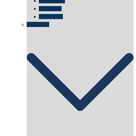
zweite Zelle
dritte Zelle
vierte Zelle
architektur