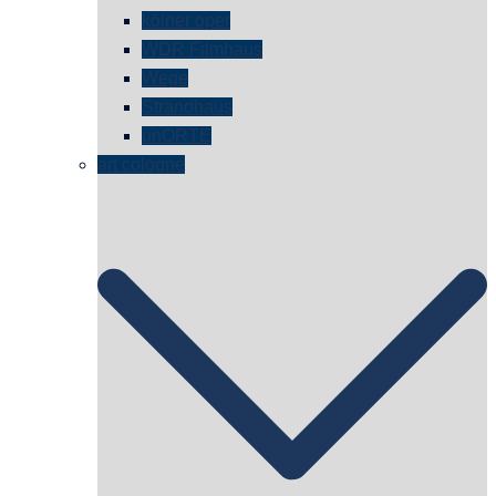
kölner oper
WDR Filmhaus
Wege
Strandhaus
unORTE
art cologne