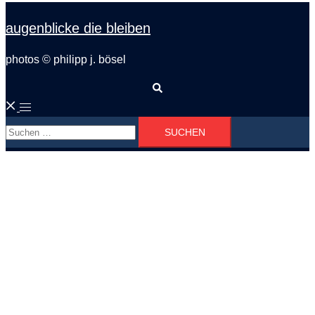
augenblicke die bleiben
photos © philipp j. bösel
Suche
Menü
Suchen
umschalten
nach: