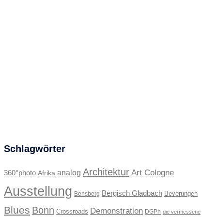
Schlagwörter
Architektur
Art Cologne
360°photo
analog
Afrika
Ausstellung
Bergisch Gladbach
Beverungen
Bensberg
Blues
Bonn
Demonstration
Crossroads
DGPh
die vermessene