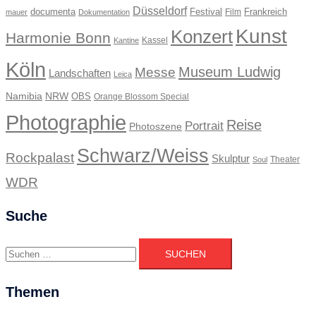
Düsseldorf
documenta
Festival
Frankreich
Film
mauer
Dokumentation
Kunst
Konzert
Harmonie Bonn
Kassel
Kantine
Köln
Museum Ludwig
Messe
Landschaften
Leica
Namibia
NRW
OBS
Orange Blossom Special
Photographie
Reise
Portrait
Photoszene
Schwarz/Weiss
Rockpalast
Skulptur
Theater
Soul
WDR
Suche
Suchen
nach:
Themen