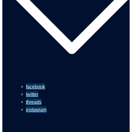
facebook
twitter
threads
instagram