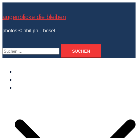
Zum
Inhalt
augenblicke die bleiben
springen
photos © philipp j. bösel
Suchen
nach:
der photograph
vita und ausstellungen
photo projekte