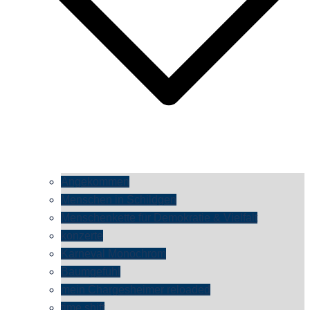
Angekommen
Menschen in Schildgen
Menschenkette für Demokratie & Vielfalt
konzerte
Karneval Monochrom
Baumgefühl
mein Chargesheimer reloaded
time shift