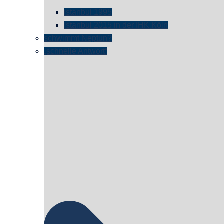
istanbul 1995
Istanbul 2015 in der IHK Köln
schwimmt Neptun?
„schnelle Antwort“