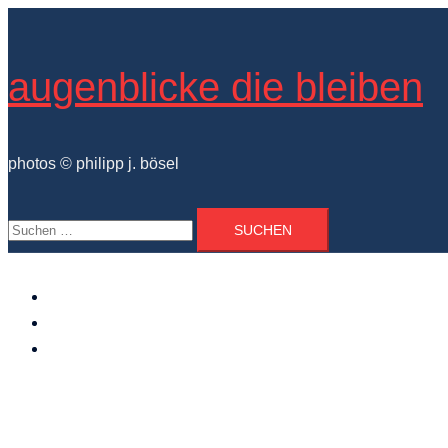
Zum
Inhalt
springen
augenblicke die bleiben
photos © philipp j. bösel
Suchen
nach:
der photograph
vita und ausstellungen
photo projekte