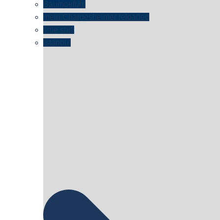
Baumgefühl
mein Chargesheimer reloaded
time shift
Istanbul