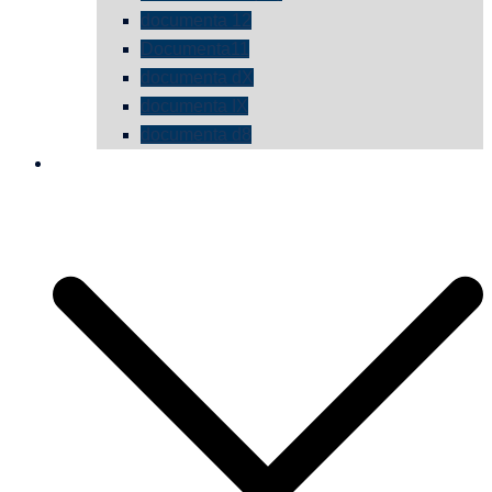
documenta 12
Documenta11
documenta dX
documenta IX
documenta d8
die vermessene mauer