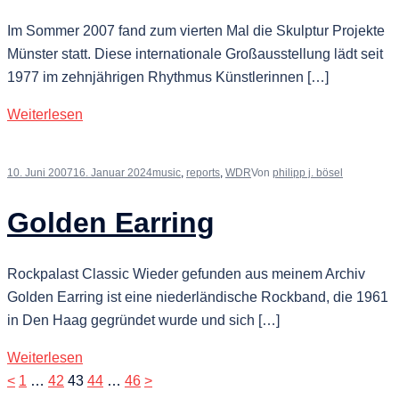
Im Sommer 2007 fand zum vierten Mal die Skulptur Projekte
Münster statt. Diese internationale Großausstellung lädt seit
1977 im zehnjährigen Rhythmus Künstlerinnen […]
Weiterlesen
10. Juni 2007
16. Januar 2024
music
,
reports
,
WDR
Von
philipp j. bösel
Golden Earring
Rockpalast Classic Wieder gefunden aus meinem Archiv
Golden Earring ist eine niederländische Rockband, die 1961
in Den Haag gegründet wurde und sich […]
Weiterlesen
Seitennummerierung
<
1
…
42
43
44
…
46
>