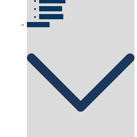
zweite Zelle
dritte Zelle
vierte Zelle
architektur