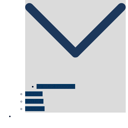
für WDR Instagram
LinkedIn
YouTube
wikipedia
kontakt