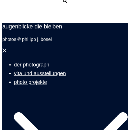
Suche
augenblicke die bleiben
photos © philipp j. bösel
Menü
schließen
der photograph
vita und ausstellungen
photo projekte