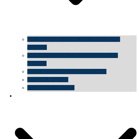
die vermessene mauer 1000 monochrome
Vintages
Die Berliner Mauer 1984 von Westen aus
gesehen
Place du Luxemburg 2009 (Brüssel)
30 Jahre Mauerfall
kunsttage basel 2021
social media