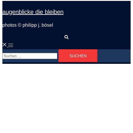
augenblicke die bleiben
photos © philipp j. bösel
Suche
Menü
Suchen
umschalten
nach: