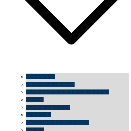
Angekommen
Menschen in Schildgen
Menschenkette für Demokratie & Vielfalt
konzerte
Karneval Monochrom
Baumgefühl
mein Chargesheimer reloaded
time shift