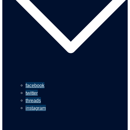
facebook
twitter
threads
instagram