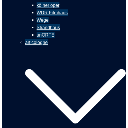
kölner oper
WDR Filmhaus
Wege
Strandhaus
unORTE
art cologne