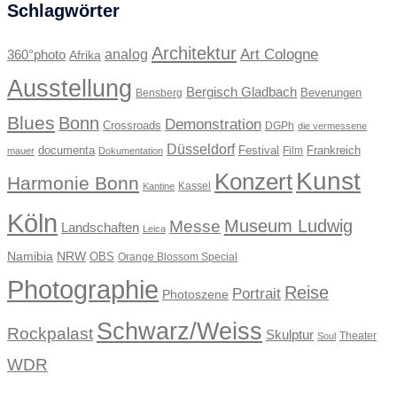
Schlagwörter
Architektur
Art Cologne
360°photo
analog
Afrika
Ausstellung
Bergisch Gladbach
Beverungen
Bensberg
Blues
Bonn
Demonstration
Crossroads
DGPh
die vermessene
Düsseldorf
documenta
Festival
Frankreich
Film
mauer
Dokumentation
Kunst
Konzert
Harmonie Bonn
Kassel
Kantine
Köln
Museum Ludwig
Messe
Landschaften
Leica
Namibia
NRW
OBS
Orange Blossom Special
Photographie
Reise
Portrait
Photoszene
Schwarz/Weiss
Rockpalast
Skulptur
Theater
Soul
WDR