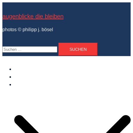
Zum
Inhalt
augenblicke die bleiben
springen
photos © philipp j. bösel
Suchen
nach:
der photograph
vita und ausstellungen
photo projekte