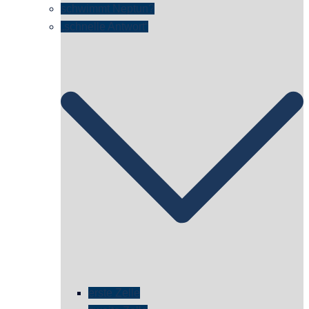
schwimmt Neptun?
„schnelle Antwort“
erste Zelle