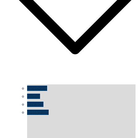
facebook
twitter
threads
instagram