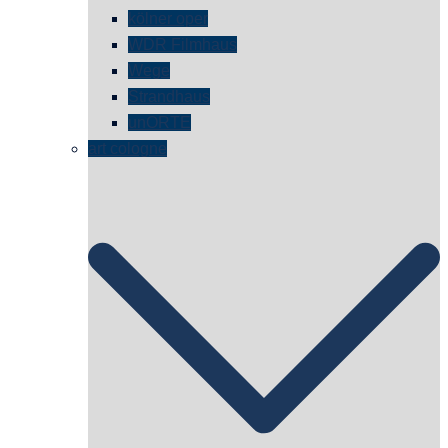
kölner oper
WDR Filmhaus
Wege
Strandhaus
unORTE
art cologne