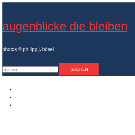
Zum
Inhalt
springen
augenblicke die bleiben
photos © philipp j. bösel
Suchen
nach:
der photograph
vita und ausstellungen
photo projekte