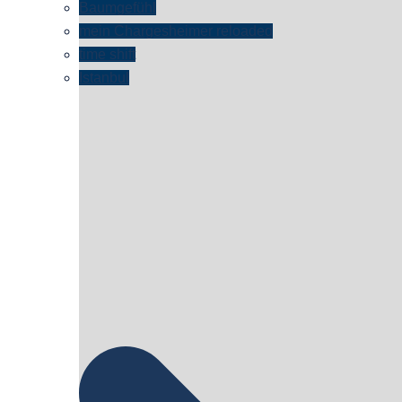
Baumgefühl
mein Chargesheimer reloaded
time shift
Istanbul