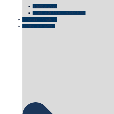
istanbul 1995
Istanbul 2015 in der IHK Köln
schwimmt Neptun?
„schnelle Antwort“