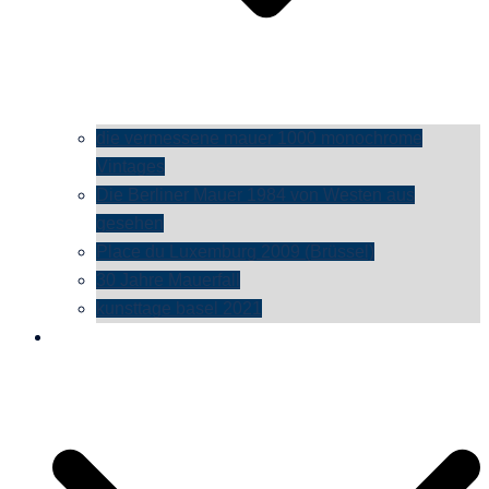
die vermessene mauer 1000 monochrome
Vintages
Die Berliner Mauer 1984 von Westen aus
gesehen
Place du Luxemburg 2009 (Brüssel)
30 Jahre Mauerfall
kunsttage basel 2021
social media