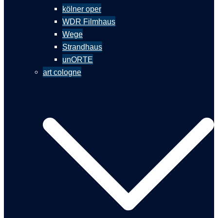
kölner oper
WDR Filmhaus
Wege
Strandhaus
unORTE
art cologne