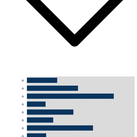
Angekommen
Menschen in Schildgen
Menschenkette für Demokratie & Vielfalt
konzerte
Karneval Monochrom
Baumgefühl
mein Chargesheimer reloaded
time shift