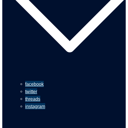
facebook
twitter
threads
instagram