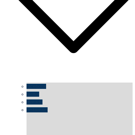
facebook
twitter
threads
instagram