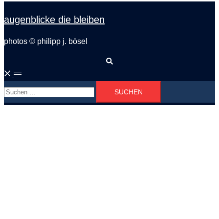
augenblicke die bleiben
photos © philipp j. bösel
Suche
Menü
Suchen
umschalten
nach: