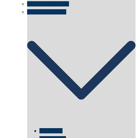
schwimmt Neptun?
„schnelle Antwort“
erste Zelle