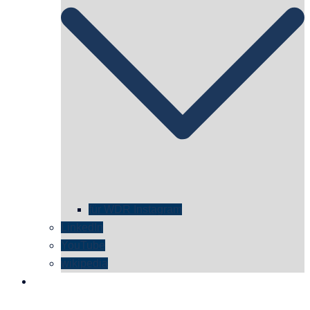
für WDR Instagram
LinkedIn
YouTube
wikipedia
kontakt