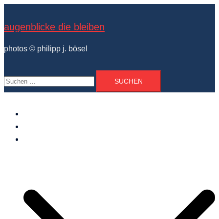
Zum
Inhalt
augenblicke die bleiben
springen
photos © philipp j. bösel
Suchen
nach:
der photograph
vita und ausstellungen
photo projekte