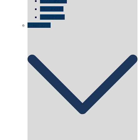
zweite Zelle
dritte Zelle
vierte Zelle
architektur