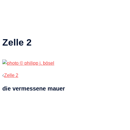
Zelle 2
Beitragsnavigation
Zelle 2
die vermessene mauer