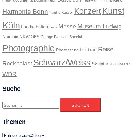
documenta
Festival
Frankreich
Film
mauer
Dokumentation
Kunst
Konzert
Harmonie Bonn
Kassel
Kantine
Köln
Museum Ludwig
Messe
Landschaften
Leica
Namibia
NRW
OBS
Orange Blossom Special
Photographie
Reise
Portrait
Photoszene
Schwarz/Weiss
Rockpalast
Skulptur
Theater
Soul
WDR
Suche
Suchen
nach:
Themen
Themen