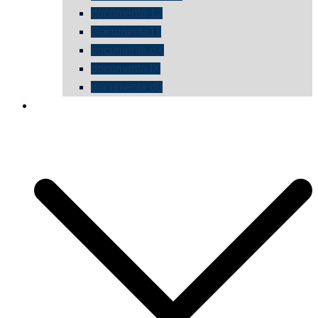
documenta 12
Documenta11
documenta dX
documenta IX
documenta d8
die vermessene mauer