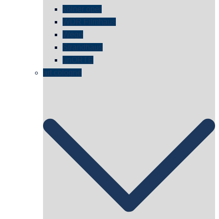
kölner oper
WDR Filmhaus
Wege
Strandhaus
unORTE
art cologne