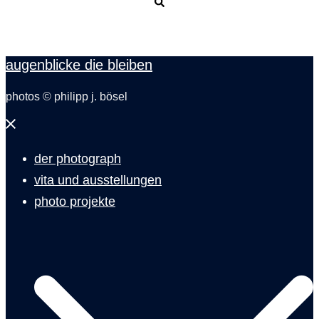
Suche
augenblicke die bleiben
photos © philipp j. bösel
Menü
schließen
der photograph
vita und ausstellungen
photo projekte