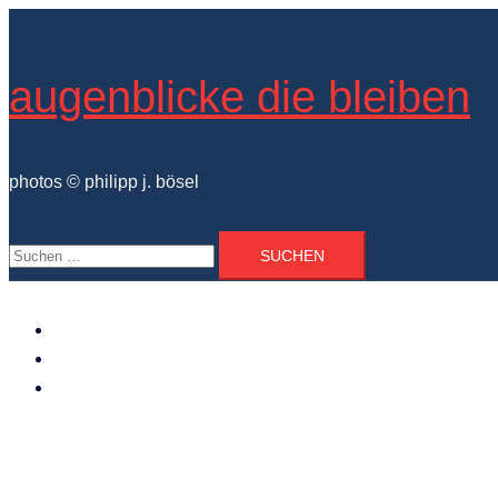
Zum
Inhalt
springen
augenblicke die bleiben
photos © philipp j. bösel
Suchen
nach:
der photograph
vita und ausstellungen
photo projekte