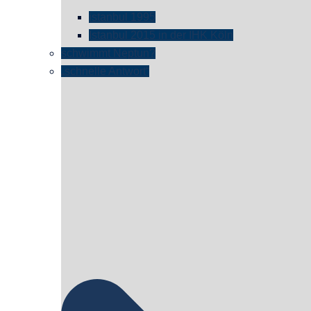
istanbul 1995
Istanbul 2015 in der IHK Köln
schwimmt Neptun?
„schnelle Antwort“