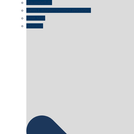
Baumgefühl
mein Chargesheimer reloaded
time shift
Istanbul