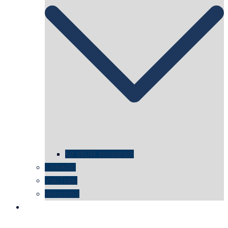
für WDR Instagram
LinkedIn
YouTube
wikipedia
kontakt