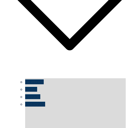
facebook
twitter
threads
instagram