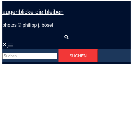
augenblicke die bleiben
photos © philipp j. bösel
Suche
Menü
Suchen
umschalten
nach: