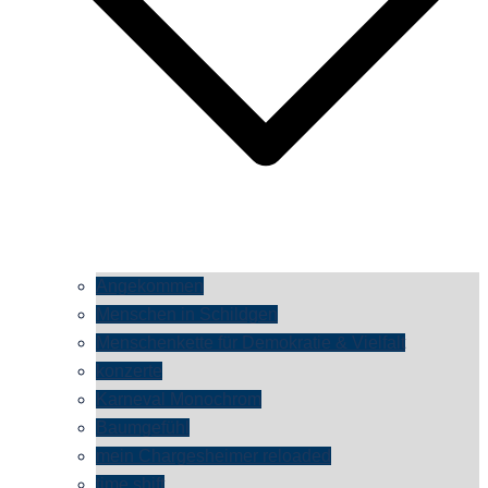
Angekommen
Menschen in Schildgen
Menschenkette für Demokratie & Vielfalt
konzerte
Karneval Monochrom
Baumgefühl
mein Chargesheimer reloaded
time shift