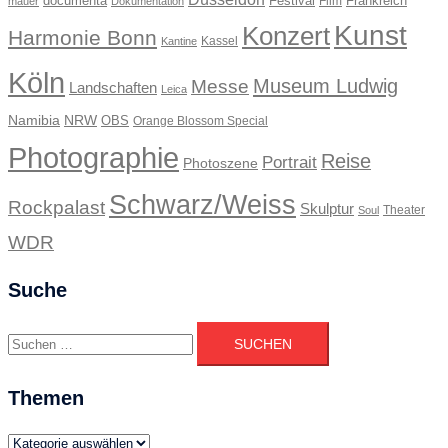
documenta
Festival
Frankreich
Film
mauer
Dokumentation
Kunst
Konzert
Harmonie Bonn
Kassel
Kantine
Köln
Museum Ludwig
Messe
Landschaften
Leica
Namibia
NRW
OBS
Orange Blossom Special
Photographie
Reise
Portrait
Photoszene
Schwarz/Weiss
Rockpalast
Skulptur
Theater
Soul
WDR
Suche
Suchen
nach:
Themen
Themen