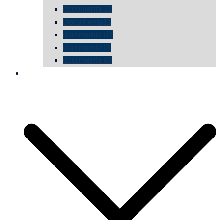
documenta 12
Documenta11
documenta dX
documenta IX
documenta d8
die vermessene mauer