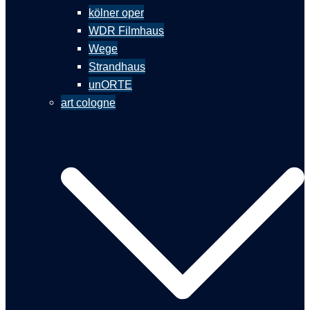
kölner oper
WDR Filmhaus
Wege
Strandhaus
unORTE
art cologne