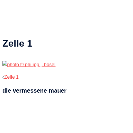
Zelle 1
Beitragsnavigation
Zelle 1
die vermessene mauer