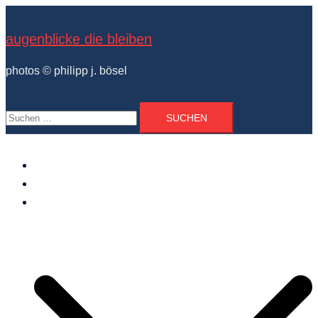
Zum
Inhalt
augenblicke die bleiben
springen
photos © philipp j. bösel
Suchen
nach:
der photograph
vita und ausstellungen
photo projekte