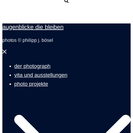
Suche
augenblicke die bleiben
photos © philipp j. bösel
Menü
schließen
der photograph
vita und ausstellungen
photo projekte