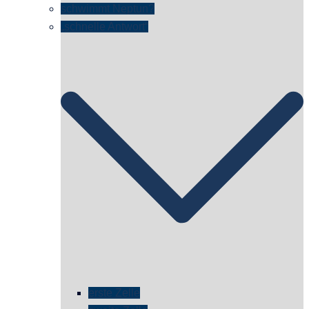
schwimmt Neptun?
„schnelle Antwort“
erste Zelle