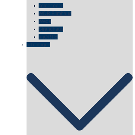
kölner oper
WDR Filmhaus
Wege
Strandhaus
unORTE
art cologne