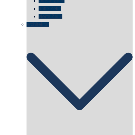
zweite Zelle
dritte Zelle
vierte Zelle
architektur