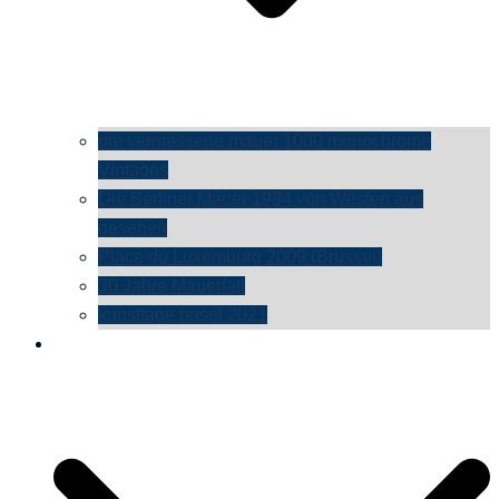
die vermessene mauer 1000 monochrome
Vintages
Die Berliner Mauer 1984 von Westen aus
gesehen
Place du Luxemburg 2009 (Brüssel)
30 Jahre Mauerfall
kunsttage basel 2021
social media