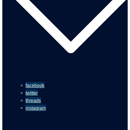
facebook
twitter
threads
instagram