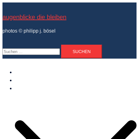
Zum
Inhalt
augenblicke die bleiben
springen
photos © philipp j. bösel
Suchen
nach:
der photograph
vita und ausstellungen
photo projekte