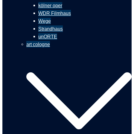
kölner oper
WDR Filmhaus
Wege
Strandhaus
unORTE
art cologne