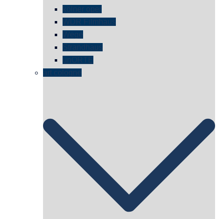
kölner oper
WDR Filmhaus
Wege
Strandhaus
unORTE
art cologne