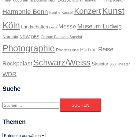
documenta
Festival
Frankreich
Film
mauer
Dokumentation
Kunst
Konzert
Harmonie Bonn
Kassel
Kantine
Köln
Museum Ludwig
Messe
Landschaften
Leica
Namibia
NRW
OBS
Orange Blossom Special
Photographie
Reise
Portrait
Photoszene
Schwarz/Weiss
Rockpalast
Skulptur
Theater
Soul
WDR
Suche
Suchen
nach:
Themen
Themen