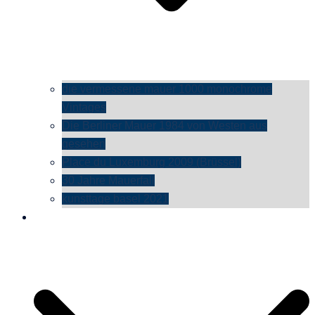
die vermessene mauer 1000 monochrome
Vintages
Die Berliner Mauer 1984 von Westen aus
gesehen
Place du Luxemburg 2009 (Brüssel)
30 Jahre Mauerfall
kunsttage basel 2021
social media