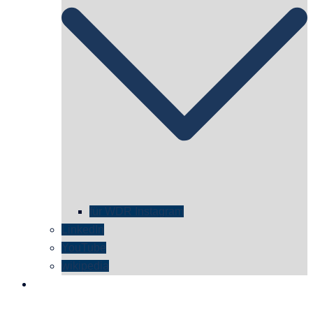
für WDR Instagram
LinkedIn
YouTube
wikipedia
kontakt