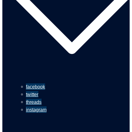
facebook
twitter
threads
instagram