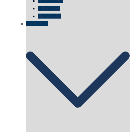
zweite Zelle
dritte Zelle
vierte Zelle
architektur