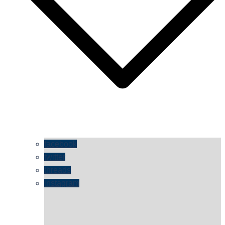
facebook
twitter
threads
instagram