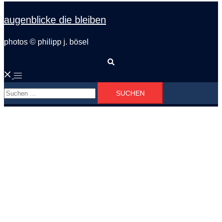
augenblicke die bleiben
photos © philipp j. bösel
Suche
Menü
Suchen
umschalten
nach: