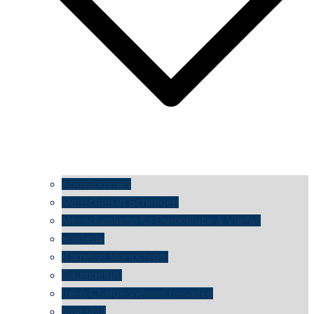
Angekommen
Menschen in Schildgen
Menschenkette für Demokratie & Vielfalt
konzerte
Karneval Monochrom
Baumgefühl
mein Chargesheimer reloaded
time shift