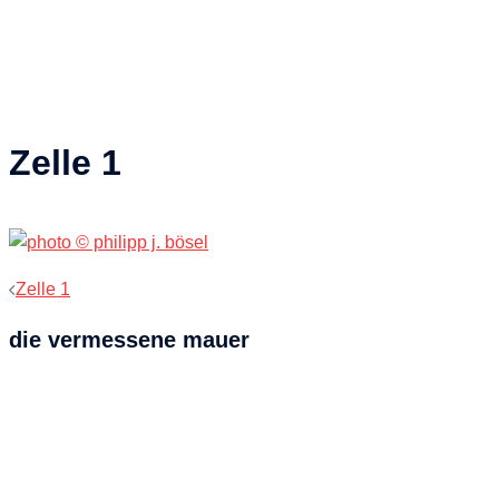
Zelle 1
Beitragsnavigation
Zelle 1
die vermessene mauer