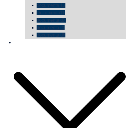
documenta 12
Documenta11
documenta dX
documenta IX
documenta d8
die vermessene mauer