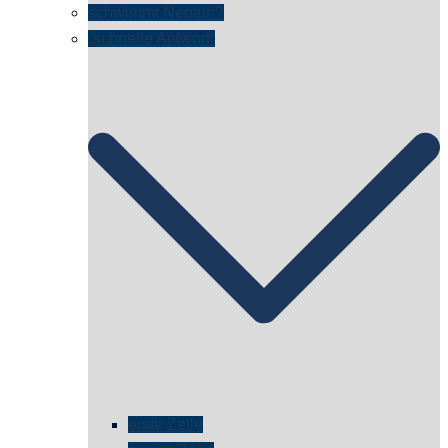
schwimmt Neptun?
„schnelle Antwort“
erste Zelle