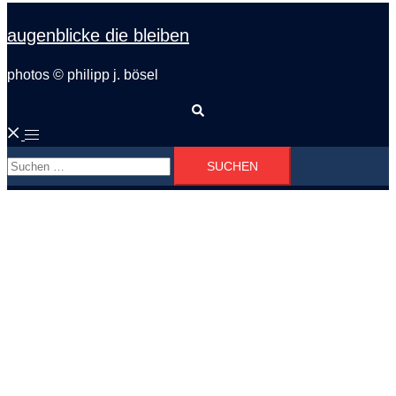
augenblicke die bleiben
photos © philipp j. bösel
Suche
Menü
Suchen
umschalten
nach: