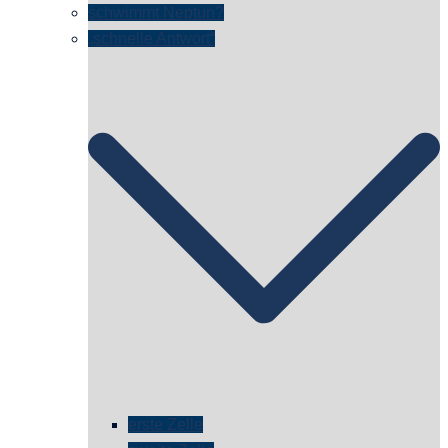
schwimmt Neptun?
„schnelle Antwort“
erste Zelle