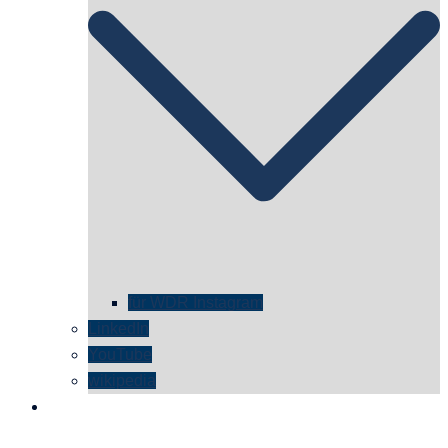
für WDR Instagram
LinkedIn
YouTube
wikipedia
kontakt