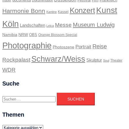
documenta
Festival
Frankreich
Film
mauer
Dokumentation
Kunst
Konzert
Harmonie Bonn
Kassel
Kantine
Köln
Museum Ludwig
Messe
Landschaften
Leica
Namibia
NRW
OBS
Orange Blossom Special
Photographie
Reise
Portrait
Photoszene
Schwarz/Weiss
Rockpalast
Skulptur
Theater
Soul
WDR
Suche
Suchen
nach:
Themen
Themen