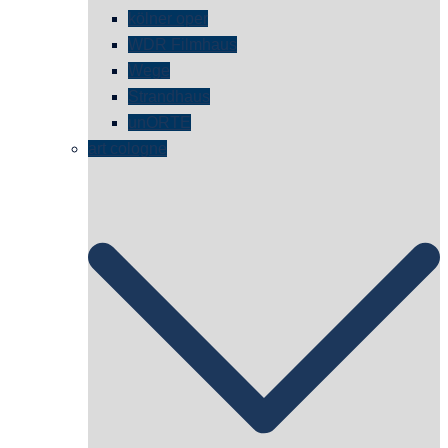
kölner oper
WDR Filmhaus
Wege
Strandhaus
unORTE
art cologne