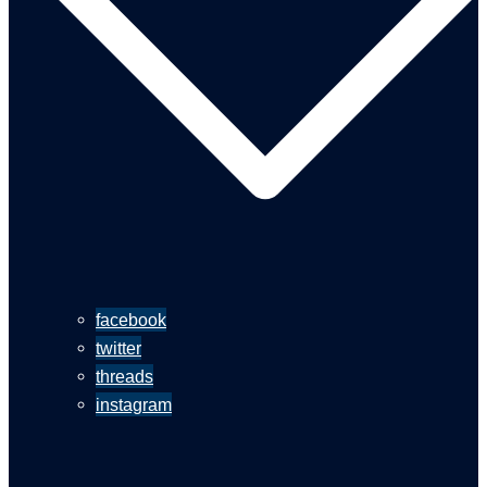
facebook
twitter
threads
instagram