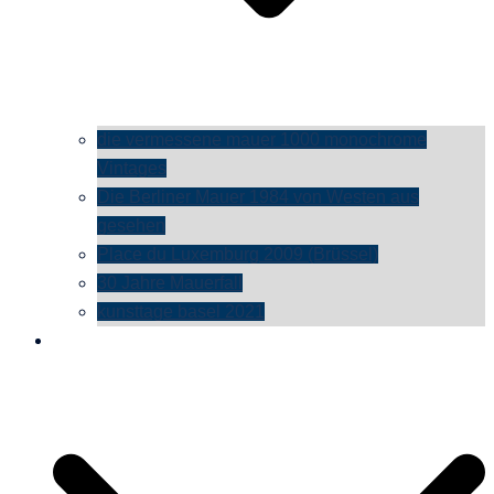
die vermessene mauer 1000 monochrome
Vintages
Die Berliner Mauer 1984 von Westen aus
gesehen
Place du Luxemburg 2009 (Brüssel)
30 Jahre Mauerfall
kunsttage basel 2021
social media