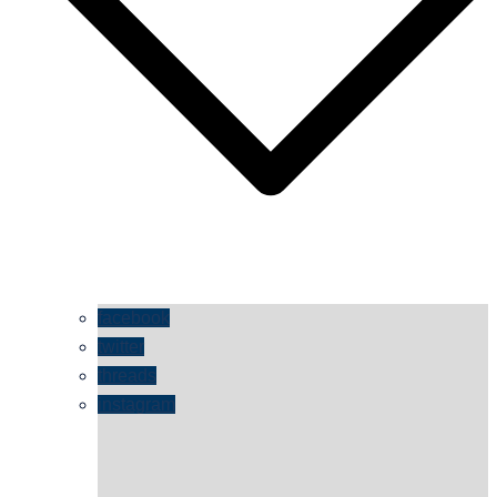
facebook
twitter
threads
instagram