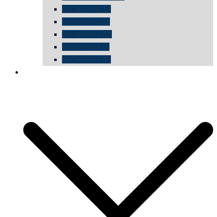
documenta 12
Documenta11
documenta dX
documenta IX
documenta d8
die vermessene mauer