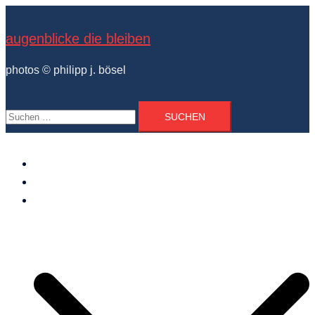
Zum
Inhalt
augenblicke die bleiben
springen
photos © philipp j. bösel
Suchen
nach:
der photograph
vita und ausstellungen
photo projekte