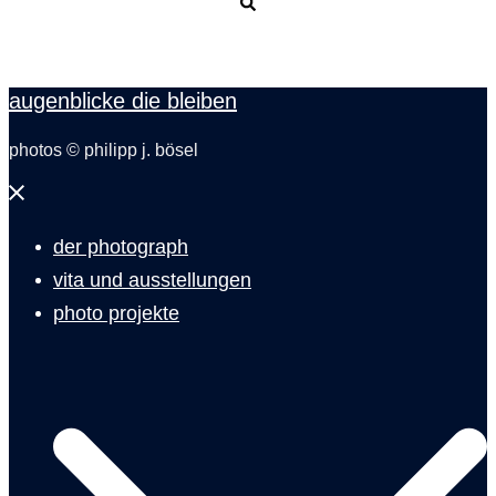
Suche
augenblicke die bleiben
photos © philipp j. bösel
Menü
schließen
der photograph
vita und ausstellungen
photo projekte