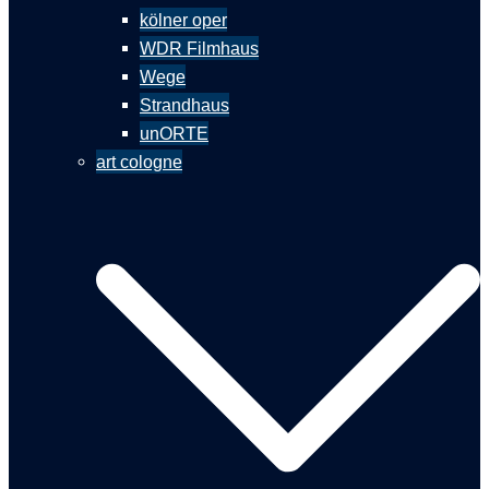
kölner oper
WDR Filmhaus
Wege
Strandhaus
unORTE
art cologne