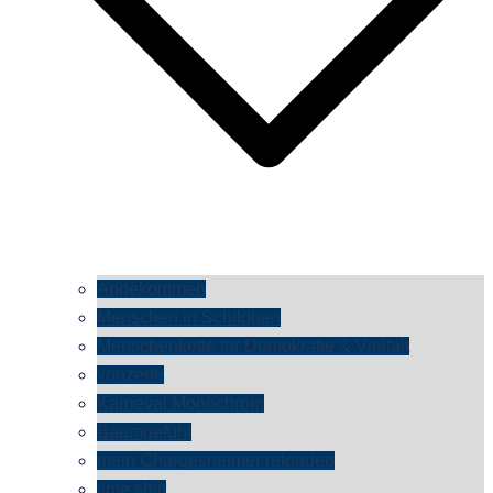
Angekommen
Menschen in Schildgen
Menschenkette für Demokratie & Vielfalt
konzerte
Karneval Monochrom
Baumgefühl
mein Chargesheimer reloaded
time shift