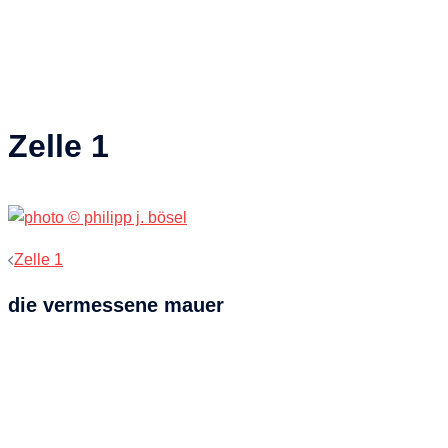
Zelle 1
Beitragsnavigation
Zelle 1
die vermessene mauer