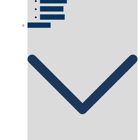
zweite Zelle
dritte Zelle
vierte Zelle
architektur