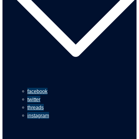
facebook
twitter
threads
instagram