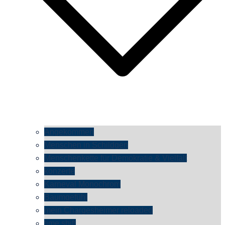
Angekommen
Menschen in Schildgen
Menschenkette für Demokratie & Vielfalt
konzerte
Karneval Monochrom
Baumgefühl
mein Chargesheimer reloaded
time shift