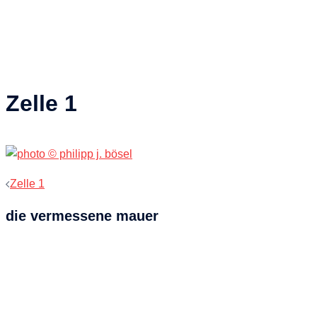
Zelle 1
Beitragsnavigation
Zelle 1
die vermessene mauer