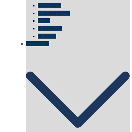
kölner oper
WDR Filmhaus
Wege
Strandhaus
unORTE
art cologne