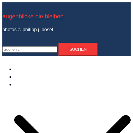
Zum
Inhalt
augenblicke die bleiben
springen
photos © philipp j. bösel
Suchen
nach:
der photograph
vita und ausstellungen
photo projekte