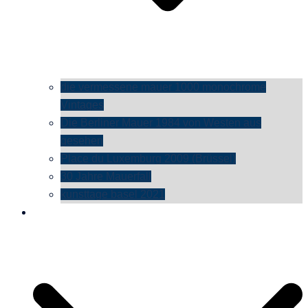
die vermessene mauer 1000 monochrome
Vintages
Die Berliner Mauer 1984 von Westen aus
gesehen
Place du Luxemburg 2009 (Brüssel)
30 Jahre Mauerfall
kunsttage basel 2021
social media