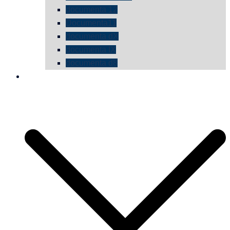
documenta 12
Documenta11
documenta dX
documenta IX
documenta d8
die vermessene mauer