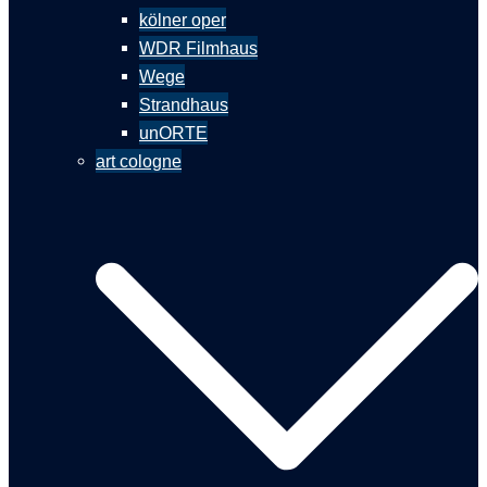
kölner oper
WDR Filmhaus
Wege
Strandhaus
unORTE
art cologne