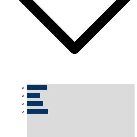
facebook
twitter
threads
instagram