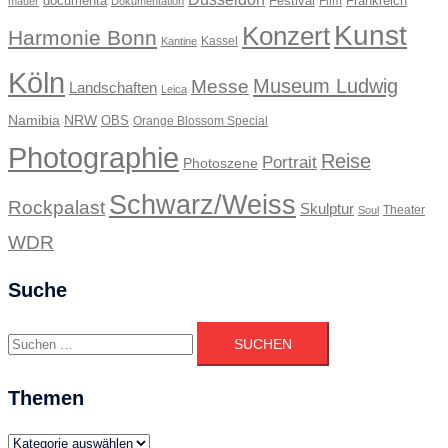
documenta
Festival
Frankreich
Film
mauer
Dokumentation
Kunst
Konzert
Harmonie Bonn
Kassel
Kantine
Köln
Museum Ludwig
Messe
Landschaften
Leica
Namibia
NRW
OBS
Orange Blossom Special
Photographie
Reise
Portrait
Photoszene
Schwarz/Weiss
Rockpalast
Skulptur
Theater
Soul
WDR
Suche
Suchen
nach:
Themen
Themen