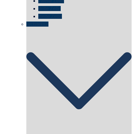
zweite Zelle
dritte Zelle
vierte Zelle
architektur