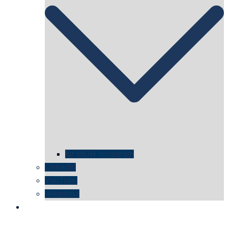
für WDR Instagram
LinkedIn
YouTube
wikipedia
kontakt