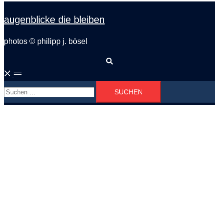
augenblicke die bleiben
photos © philipp j. bösel
Suche
Menü
Suchen
umschalten
nach: