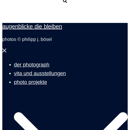
Suche
augenblicke die bleiben
photos © philipp j. bösel
Menü
schließen
der photograph
vita und ausstellungen
photo projekte