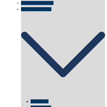
schwimmt Neptun?
„schnelle Antwort“
erste Zelle