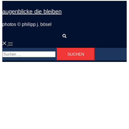
augenblicke die bleiben
photos © philipp j. bösel
Suche
Menü
Suchen
umschalten
nach: