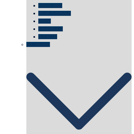
kölner oper
WDR Filmhaus
Wege
Strandhaus
unORTE
art cologne