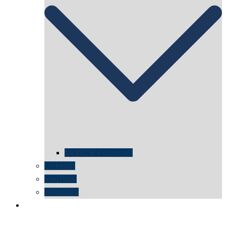
für WDR Instagram
LinkedIn
YouTube
wikipedia
kontakt