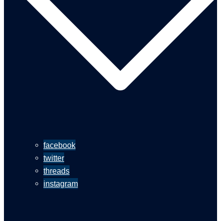
facebook
twitter
threads
instagram