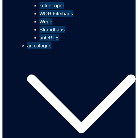
kölner oper
WDR Filmhaus
Wege
Strandhaus
unORTE
art cologne