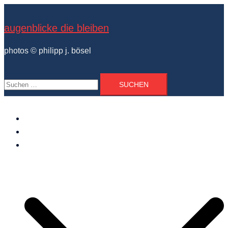
Zum
Inhalt
augenblicke die bleiben
springen
photos © philipp j. bösel
Suchen
nach:
der photograph
vita und ausstellungen
photo projekte