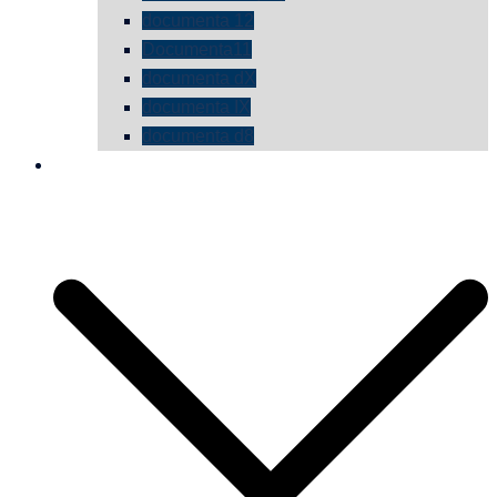
documenta 12
Documenta11
documenta dX
documenta IX
documenta d8
die vermessene mauer