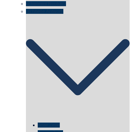
schwimmt Neptun?
„schnelle Antwort“
erste Zelle