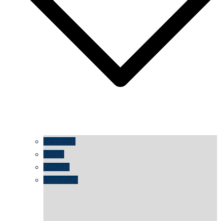
facebook
twitter
threads
instagram