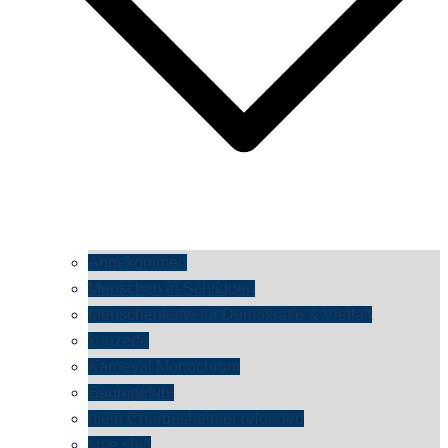
Angekommen
Menschen in Schildgen
Menschenkette für Demokratie & Vielfalt
konzerte
Karneval Monochrom
Baumgefühl
mein Chargesheimer reloaded
time shift