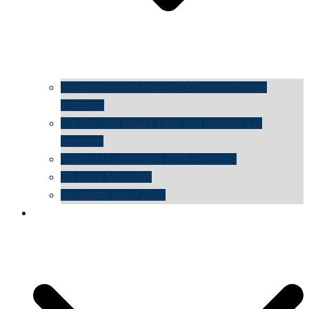
die vermessene mauer 1000 monochrome
Vintages
Die Berliner Mauer 1984 von Westen aus
gesehen
Place du Luxemburg 2009 (Brüssel)
30 Jahre Mauerfall
kunsttage basel 2021
social media