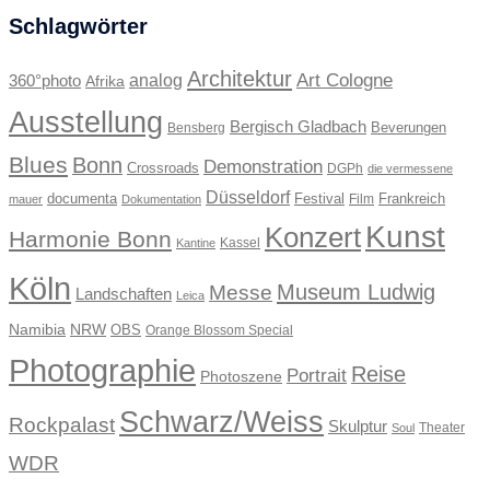
Schlagwörter
Architektur
Art Cologne
360°photo
analog
Afrika
Ausstellung
Bergisch Gladbach
Beverungen
Bensberg
Blues
Bonn
Demonstration
Crossroads
DGPh
die vermessene
Düsseldorf
documenta
Festival
Frankreich
Film
mauer
Dokumentation
Kunst
Konzert
Harmonie Bonn
Kassel
Kantine
Köln
Museum Ludwig
Messe
Landschaften
Leica
Namibia
NRW
OBS
Orange Blossom Special
Photographie
Reise
Portrait
Photoszene
Schwarz/Weiss
Rockpalast
Skulptur
Theater
Soul
WDR