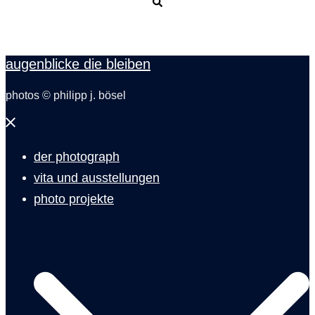
Suche
augenblicke die bleiben
photos © philipp j. bösel
Menü
schließen
der photograph
vita und ausstellungen
photo projekte