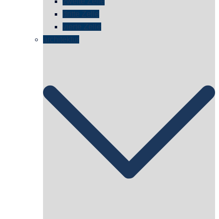
zweite Zelle
dritte Zelle
vierte Zelle
architektur