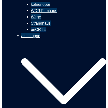
kölner oper
WDR Filmhaus
Wege
Strandhaus
unORTE
art cologne