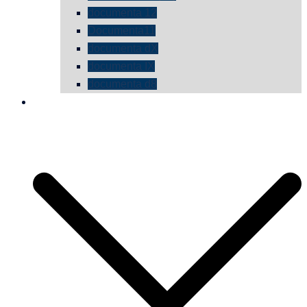
documenta 12
Documenta11
documenta dX
documenta IX
documenta d8
die vermessene mauer