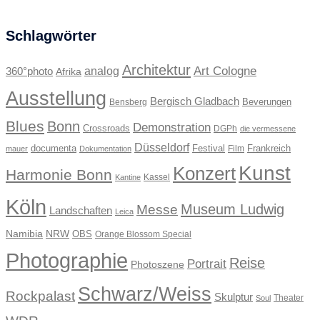
Schlagwörter
Architektur
Art Cologne
360°photo
analog
Afrika
Ausstellung
Bergisch Gladbach
Beverungen
Bensberg
Blues
Bonn
Demonstration
Crossroads
DGPh
die vermessene
Düsseldorf
documenta
Festival
Frankreich
Film
mauer
Dokumentation
Kunst
Konzert
Harmonie Bonn
Kassel
Kantine
Köln
Museum Ludwig
Messe
Landschaften
Leica
Namibia
NRW
OBS
Orange Blossom Special
Photographie
Reise
Portrait
Photoszene
Schwarz/Weiss
Rockpalast
Skulptur
Theater
Soul