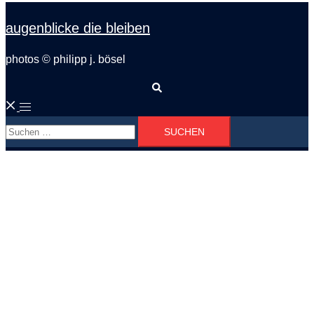
augenblicke die bleiben
photos © philipp j. bösel
Suche
Menü
Suchen
umschalten
nach: