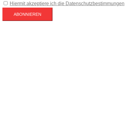
Hiermit akzeptiere ich die Datenschutzbestimmungen
Köln
Köln
12:43,
August 7, 2026
22
°C
Mäßig bewölkt
50 %
1023 mb
5 mph
Wind Gust
5 mph
Clouds
49%
Visibility
10 km