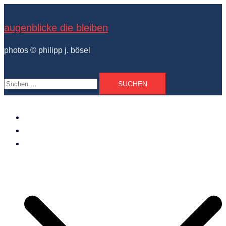
Zum
Inhalt
augenblicke die bleiben
springen
photos © philipp j. bösel
Suchen
nach:
der photograph
vita und ausstellungen
photo projekte