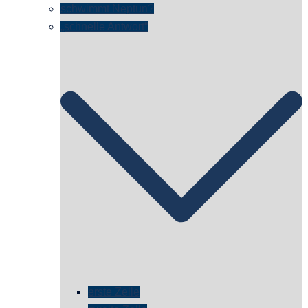
schwimmt Neptun?
„schnelle Antwort“
erste Zelle