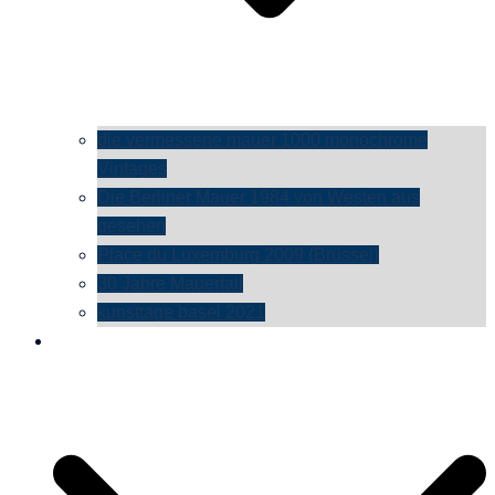
die vermessene mauer 1000 monochrome
Vintages
Die Berliner Mauer 1984 von Westen aus
gesehen
Place du Luxemburg 2009 (Brüssel)
30 Jahre Mauerfall
kunsttage basel 2021
social media