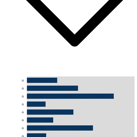
Angekommen
Menschen in Schildgen
Menschenkette für Demokratie & Vielfalt
konzerte
Karneval Monochrom
Baumgefühl
mein Chargesheimer reloaded
time shift