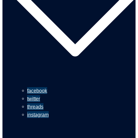
facebook
twitter
threads
instagram