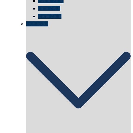
zweite Zelle
dritte Zelle
vierte Zelle
architektur