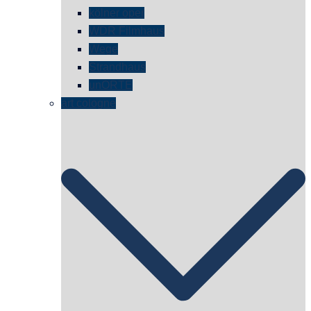
kölner oper
WDR Filmhaus
Wege
Strandhaus
unORTE
art cologne