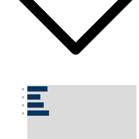
facebook
twitter
threads
instagram