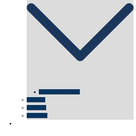
für WDR Instagram
LinkedIn
YouTube
wikipedia
kontakt