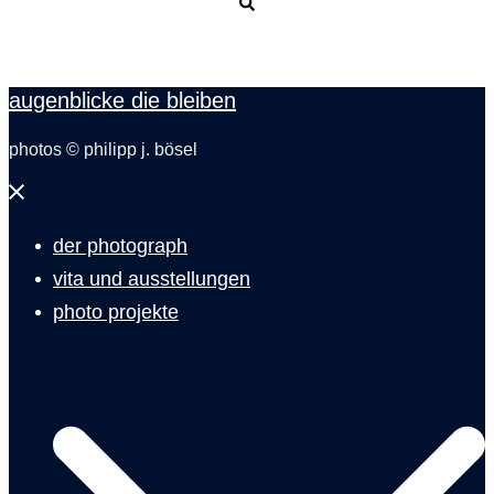
Suche
augenblicke die bleiben
photos © philipp j. bösel
Menü
schließen
der photograph
vita und ausstellungen
photo projekte