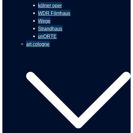
kölner oper
WDR Filmhaus
Wege
Strandhaus
unORTE
art cologne