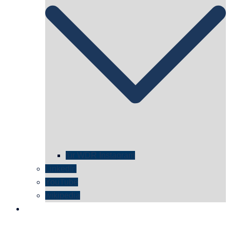
für WDR Instagram
LinkedIn
YouTube
wikipedia
kontakt