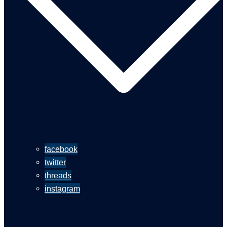
facebook
twitter
threads
instagram