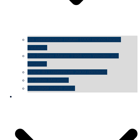
die vermessene mauer 1000 monochrome
Vintages
Die Berliner Mauer 1984 von Westen aus
gesehen
Place du Luxemburg 2009 (Brüssel)
30 Jahre Mauerfall
kunsttage basel 2021
social media