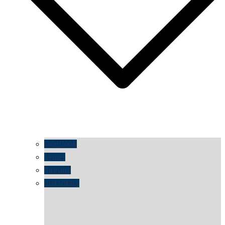
facebook
twitter
threads
instagram