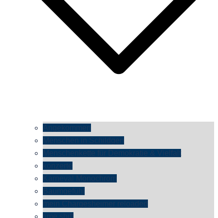
Angekommen
Menschen in Schildgen
Menschenkette für Demokratie & Vielfalt
konzerte
Karneval Monochrom
Baumgefühl
mein Chargesheimer reloaded
time shift