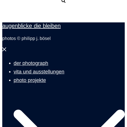
Suche
augenblicke die bleiben
photos © philipp j. bösel
Menü
schließen
der photograph
vita und ausstellungen
photo projekte