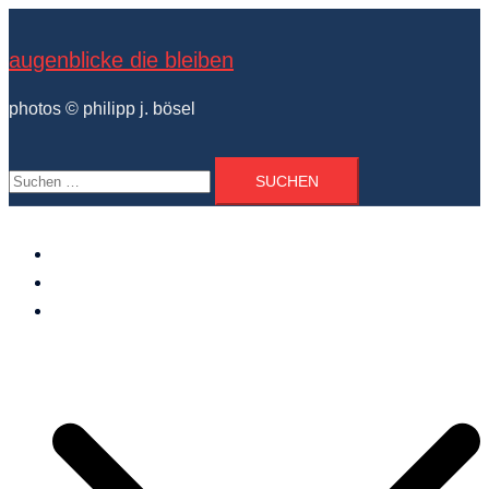
Zum
Inhalt
augenblicke die bleiben
springen
photos © philipp j. bösel
Suchen
nach:
der photograph
vita und ausstellungen
photo projekte