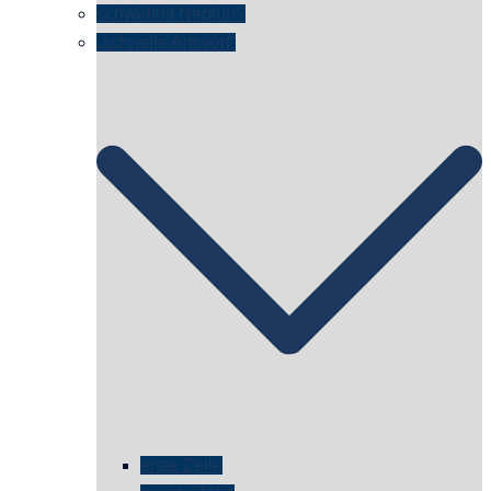
schwimmt Neptun?
„schnelle Antwort“
erste Zelle