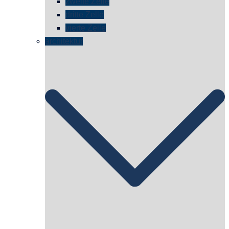
zweite Zelle
dritte Zelle
vierte Zelle
architektur