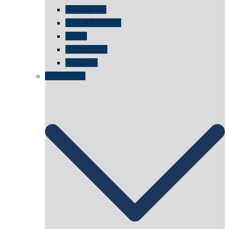
kölner oper
WDR Filmhaus
Wege
Strandhaus
unORTE
art cologne