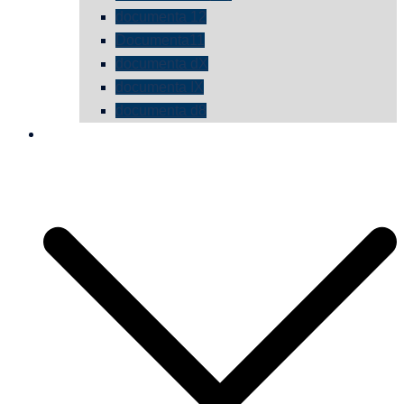
documenta 12
Documenta11
documenta dX
documenta IX
documenta d8
die vermessene mauer