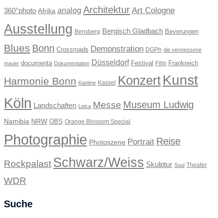
Architektur
Art Cologne
360°photo
analog
Afrika
Ausstellung
Bergisch Gladbach
Beverungen
Bensberg
Blues
Bonn
Demonstration
Crossroads
DGPh
die vermessene
Düsseldorf
documenta
Festival
Frankreich
Film
mauer
Dokumentation
Kunst
Konzert
Harmonie Bonn
Kassel
Kantine
Köln
Museum Ludwig
Messe
Landschaften
Leica
Namibia
NRW
OBS
Orange Blossom Special
Photographie
Reise
Portrait
Photoszene
Schwarz/Weiss
Rockpalast
Skulptur
Theater
Soul
WDR
Suche