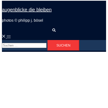
augenblicke die bleiben
photos © philipp j. bösel
Suche
Menü
Suchen
umschalten
nach: