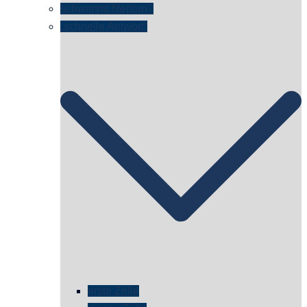
schwimmt Neptun?
„schnelle Antwort“
erste Zelle