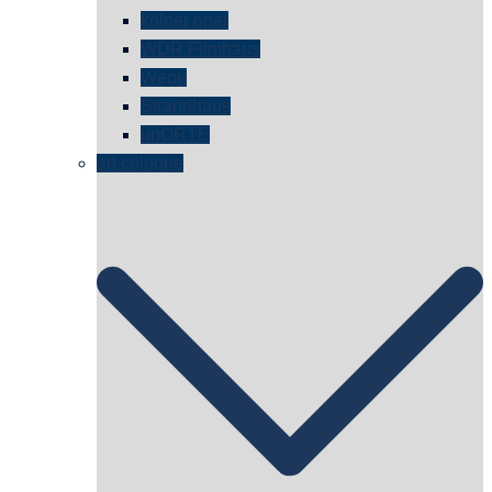
kölner oper
WDR Filmhaus
Wege
Strandhaus
unORTE
art cologne