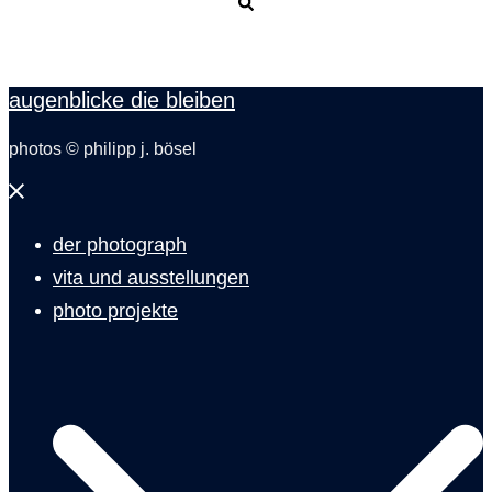
Suche
augenblicke die bleiben
photos © philipp j. bösel
Menü
schließen
der photograph
vita und ausstellungen
photo projekte