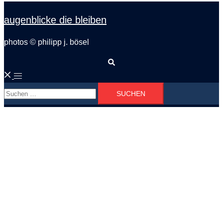
augenblicke die bleiben
photos © philipp j. bösel
Suche
Menü
Suchen
umschalten
nach: