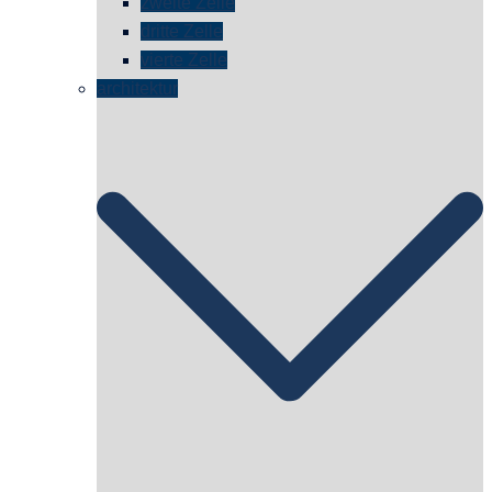
zweite Zelle
dritte Zelle
vierte Zelle
architektur