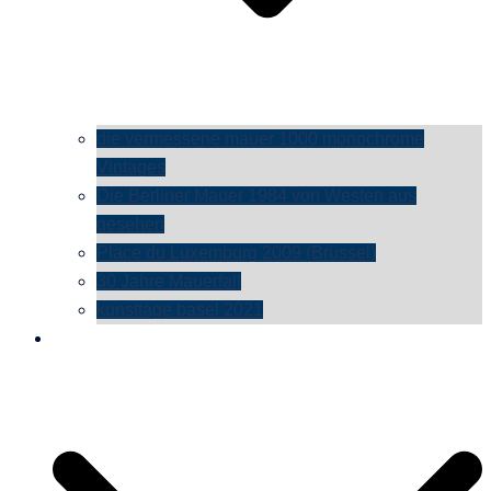
die vermessene mauer 1000 monochrome
Vintages
Die Berliner Mauer 1984 von Westen aus
gesehen
Place du Luxemburg 2009 (Brüssel)
30 Jahre Mauerfall
kunsttage basel 2021
social media