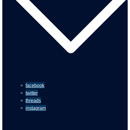
facebook
twitter
threads
instagram