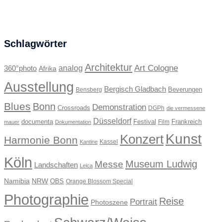
Schlagwörter
Architektur
Art Cologne
360°photo
analog
Afrika
Ausstellung
Bergisch Gladbach
Beverungen
Bensberg
Blues
Bonn
Demonstration
Crossroads
DGPh
die vermessene
Düsseldorf
documenta
Festival
Frankreich
Film
mauer
Dokumentation
Kunst
Konzert
Harmonie Bonn
Kassel
Kantine
Köln
Museum Ludwig
Messe
Landschaften
Leica
Namibia
NRW
OBS
Orange Blossom Special
Photographie
Reise
Portrait
Photoszene