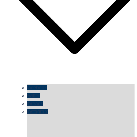
facebook
twitter
threads
instagram