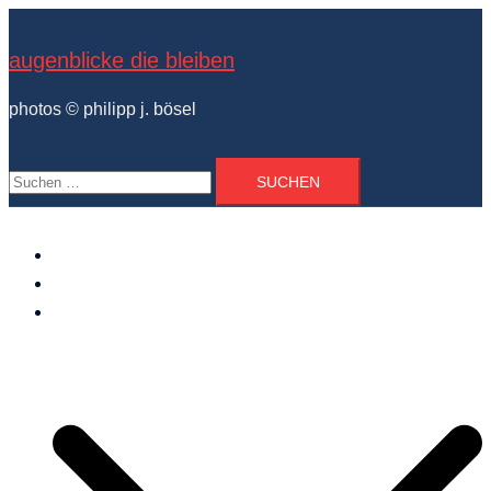
Zum
Inhalt
augenblicke die bleiben
springen
photos © philipp j. bösel
Suchen
nach:
der photograph
vita und ausstellungen
photo projekte