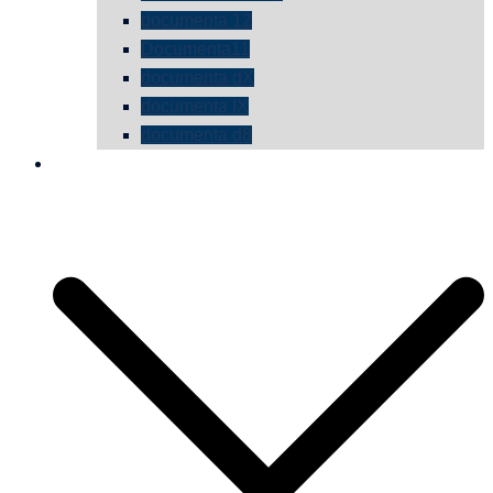
documenta 12
Documenta11
documenta dX
documenta IX
documenta d8
die vermessene mauer