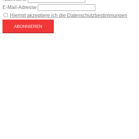
E-Mail-Adresse
Hiermit akzeptiere ich die Datenschutzbestimmungen
Köln
Köln
07:21,
August 6, 2026
17
°C
Klarer Himmel
68 %
1019 mb
6 mph
Wind Gust
15 mph
Clouds
6%