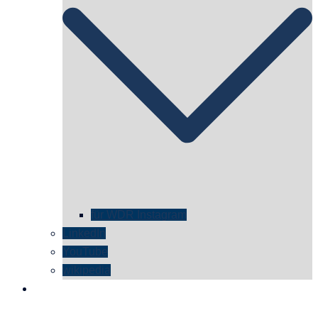
für WDR Instagram
LinkedIn
YouTube
wikipedia
kontakt