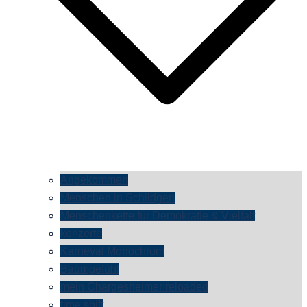
Angekommen
Menschen in Schildgen
Menschenkette für Demokratie & Vielfalt
konzerte
Karneval Monochrom
Baumgefühl
mein Chargesheimer reloaded
time shift