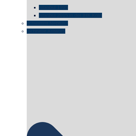
istanbul 1995
Istanbul 2015 in der IHK Köln
schwimmt Neptun?
„schnelle Antwort“