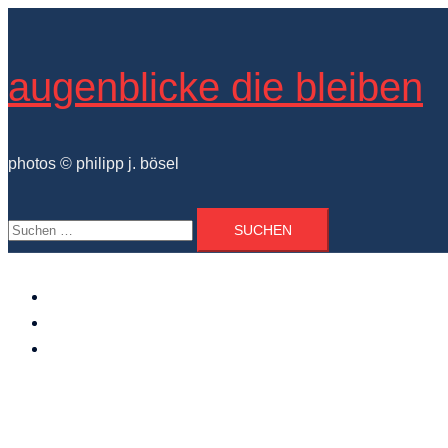
Zum
Inhalt
springen
augenblicke die bleiben
photos © philipp j. bösel
Suchen
nach:
der photograph
vita und ausstellungen
photo projekte