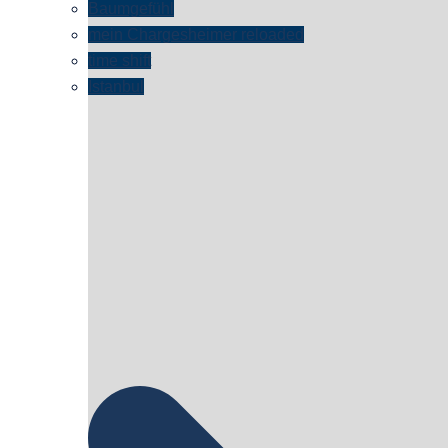
Baumgefühl
mein Chargesheimer reloaded
time shift
Istanbul