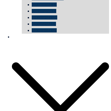
documenta 12
Documenta11
documenta dX
documenta IX
documenta d8
die vermessene mauer