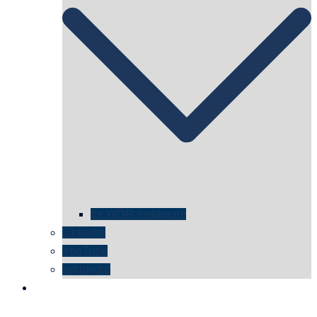
für WDR Instagram
LinkedIn
YouTube
wikipedia
kontakt