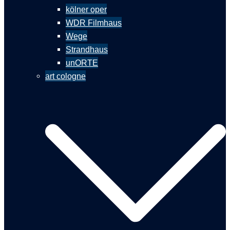
kölner oper
WDR Filmhaus
Wege
Strandhaus
unORTE
art cologne