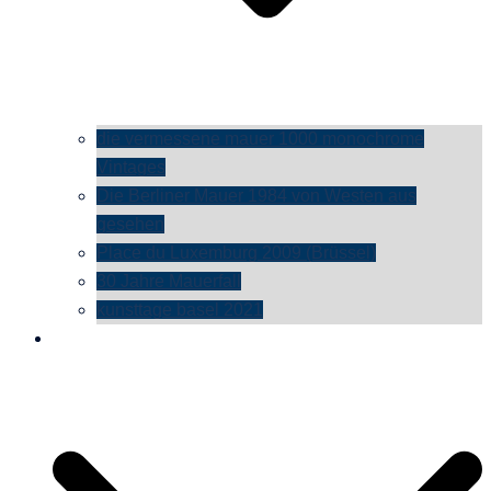
die vermessene mauer 1000 monochrome
Vintages
Die Berliner Mauer 1984 von Westen aus
gesehen
Place du Luxemburg 2009 (Brüssel)
30 Jahre Mauerfall
kunsttage basel 2021
social media