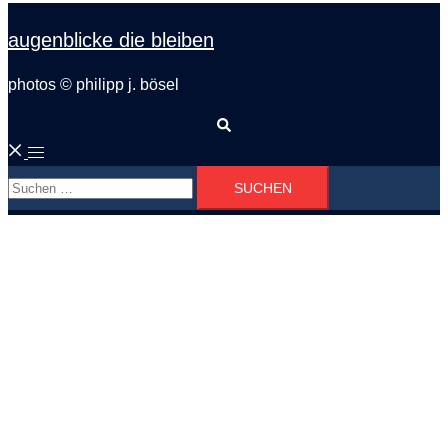
augenblicke die bleiben
photos © philipp j. bösel
Suche
Menü
Suchen
umschalten
nach: