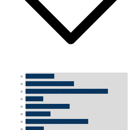
Angekommen
Menschen in Schildgen
Menschenkette für Demokratie & Vielfalt
konzerte
Karneval Monochrom
Baumgefühl
mein Chargesheimer reloaded
time shift