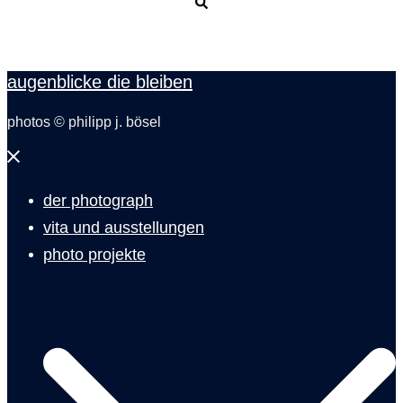
Suche
augenblicke die bleiben
photos © philipp j. bösel
Menü
schließen
der photograph
vita und ausstellungen
photo projekte