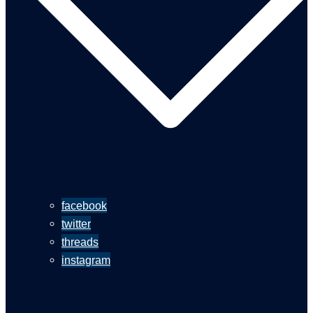
facebook
twitter
threads
instagram