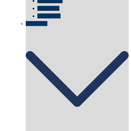
zweite Zelle
dritte Zelle
vierte Zelle
architektur