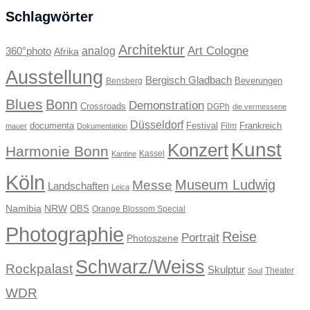
Schlagwörter
Architektur
Art Cologne
360°photo
analog
Afrika
Ausstellung
Bergisch Gladbach
Beverungen
Bensberg
Blues
Bonn
Demonstration
Crossroads
DGPh
die vermessene
Düsseldorf
documenta
Festival
Frankreich
Film
mauer
Dokumentation
Kunst
Konzert
Harmonie Bonn
Kassel
Kantine
Köln
Museum Ludwig
Messe
Landschaften
Leica
Namibia
NRW
OBS
Orange Blossom Special
Photographie
Reise
Portrait
Photoszene
Schwarz/Weiss
Rockpalast
Skulptur
Theater
Soul
WDR