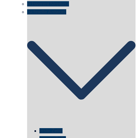
schwimmt Neptun?
„schnelle Antwort“
erste Zelle