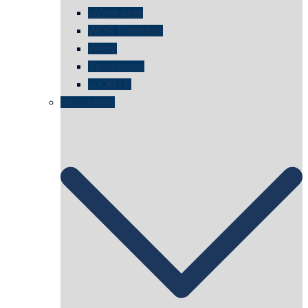
kölner oper
WDR Filmhaus
Wege
Strandhaus
unORTE
art cologne