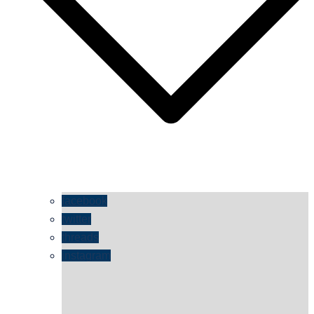
facebook
twitter
threads
instagram