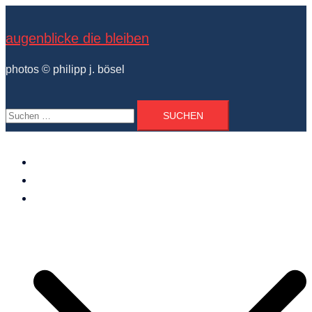
Zum
Inhalt
augenblicke die bleiben
springen
photos © philipp j. bösel
Suchen
nach:
der photograph
vita und ausstellungen
photo projekte