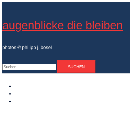
Zum
Inhalt
springen
augenblicke die bleiben
photos © philipp j. bösel
Suchen
nach:
der photograph
vita und ausstellungen
photo projekte