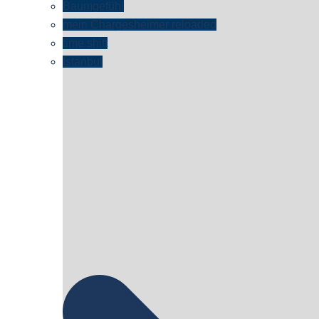
Baumgefühl
mein Chargesheimer reloaded
time shift
Istanbul