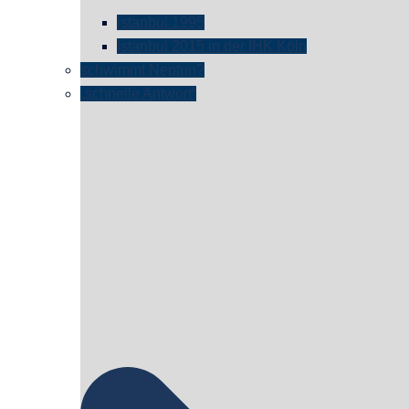
istanbul 1995
Istanbul 2015 in der IHK Köln
schwimmt Neptun?
„schnelle Antwort“