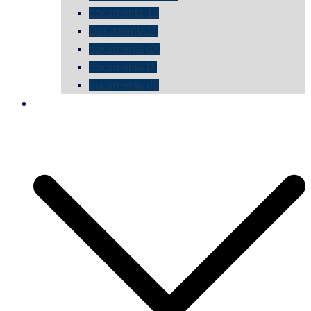
documenta 12
Documenta11
documenta dX
documenta IX
documenta d8
die vermessene mauer