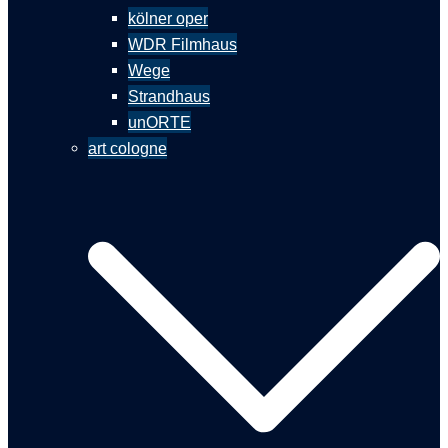
kölner oper
WDR Filmhaus
Wege
Strandhaus
unORTE
art cologne