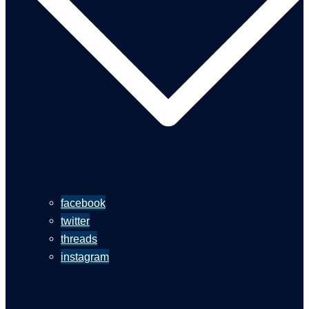
facebook
twitter
threads
instagram