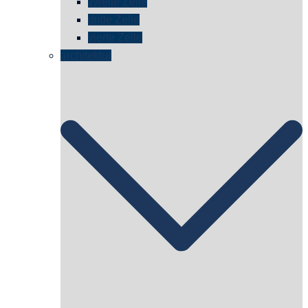
zweite Zelle
dritte Zelle
vierte Zelle
architektur