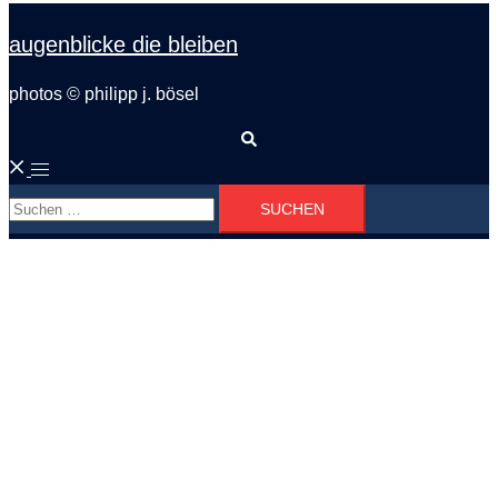
augenblicke die bleiben
photos © philipp j. bösel
Suche
Menü
Suchen
umschalten
nach: