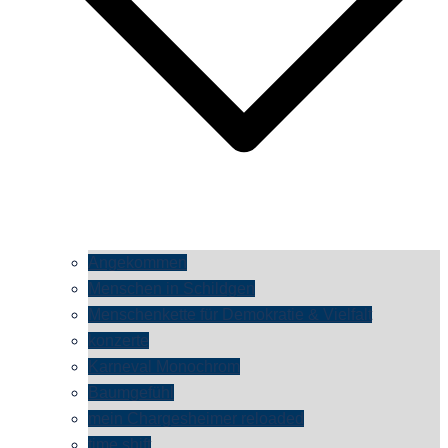
Angekommen
Menschen in Schildgen
Menschenkette für Demokratie & Vielfalt
konzerte
Karneval Monochrom
Baumgefühl
mein Chargesheimer reloaded
time shift