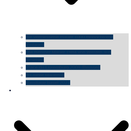
die vermessene mauer 1000 monochrome
Vintages
Die Berliner Mauer 1984 von Westen aus
gesehen
Place du Luxemburg 2009 (Brüssel)
30 Jahre Mauerfall
kunsttage basel 2021
social media