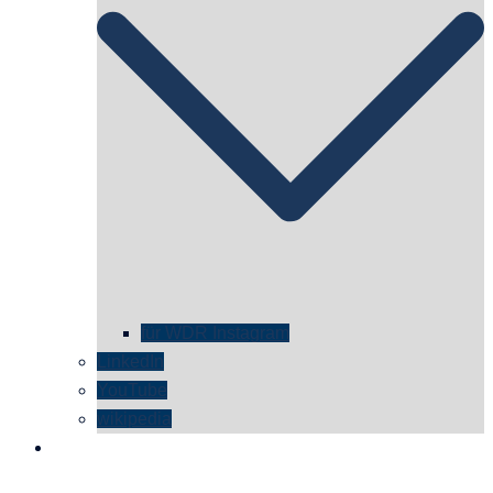
für WDR Instagram
LinkedIn
YouTube
wikipedia
kontakt