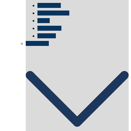
kölner oper
WDR Filmhaus
Wege
Strandhaus
unORTE
art cologne