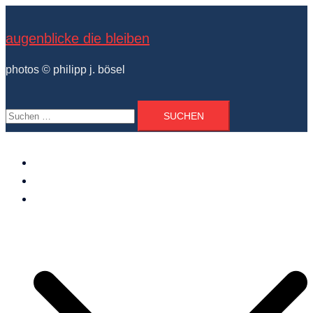
Zum
Inhalt
augenblicke die bleiben
springen
photos © philipp j. bösel
Suchen
nach:
der photograph
vita und ausstellungen
photo projekte