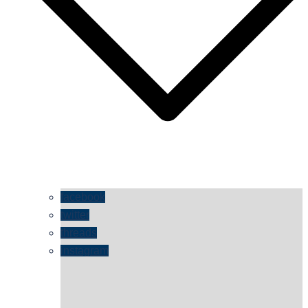
facebook
twitter
threads
instagram