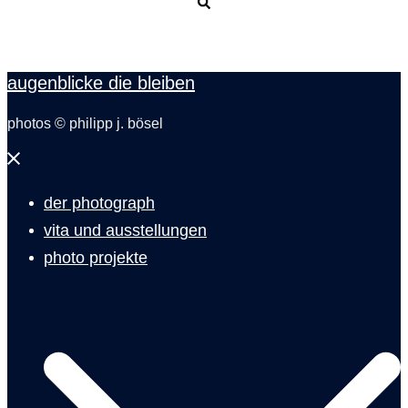
Suche
augenblicke die bleiben
photos © philipp j. bösel
Menü
schließen
der photograph
vita und ausstellungen
photo projekte