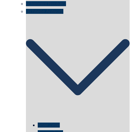
schwimmt Neptun?
„schnelle Antwort“
erste Zelle