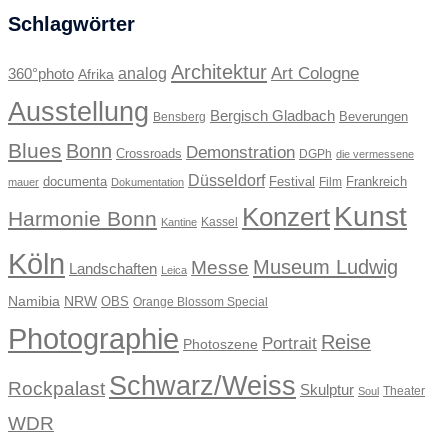
Schlagwörter
Architektur
Art Cologne
360°photo
analog
Afrika
Ausstellung
Bergisch Gladbach
Beverungen
Bensberg
Blues
Bonn
Demonstration
Crossroads
DGPh
die vermessene
Düsseldorf
documenta
Festival
Frankreich
Film
mauer
Dokumentation
Kunst
Konzert
Harmonie Bonn
Kassel
Kantine
Köln
Museum Ludwig
Messe
Landschaften
Leica
Namibia
NRW
OBS
Orange Blossom Special
Photographie
Reise
Portrait
Photoszene
Schwarz/Weiss
Rockpalast
Skulptur
Theater
Soul
WDR