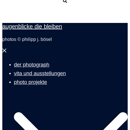
Suche
augenblicke die bleiben
photos © philipp j. bösel
Menü
schließen
der photograph
vita und ausstellungen
photo projekte