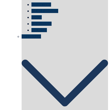
kölner oper
WDR Filmhaus
Wege
Strandhaus
unORTE
art cologne