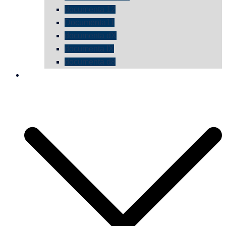
documenta 12
Documenta11
documenta dX
documenta IX
documenta d8
die vermessene mauer