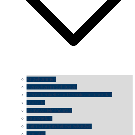
Angekommen
Menschen in Schildgen
Menschenkette für Demokratie & Vielfalt
konzerte
Karneval Monochrom
Baumgefühl
mein Chargesheimer reloaded
time shift