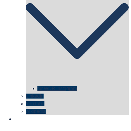
für WDR Instagram
LinkedIn
YouTube
wikipedia
kontakt