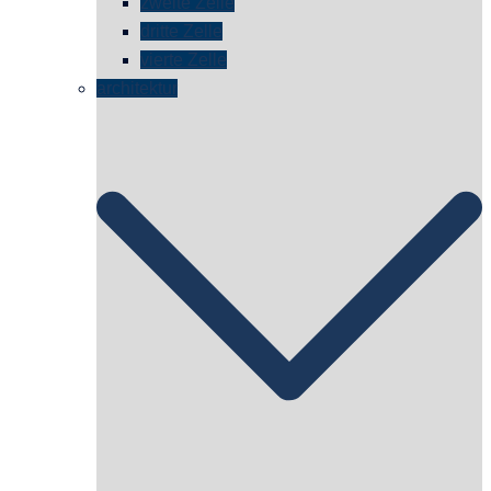
zweite Zelle
dritte Zelle
vierte Zelle
architektur