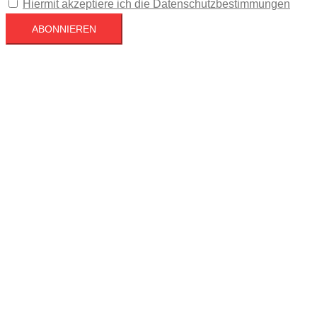
Hiermit akzeptiere ich die Datenschutzbestimmungen
Köln
Köln
00:19,
August 8, 2026
16
°C
Klarer Himmel
72 %
1023 mb
3 mph
Wind Gust
6 mph
Clouds
2%
Visibility
10 km