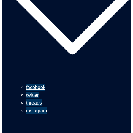
facebook
twitter
threads
instagram