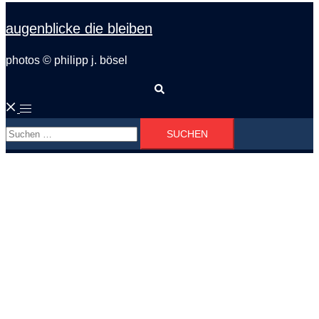
augenblicke die bleiben
photos © philipp j. bösel
Suche
Menü
Suchen
umschalten
nach: