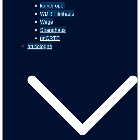
kölner oper
WDR Filmhaus
Wege
Strandhaus
unORTE
art cologne