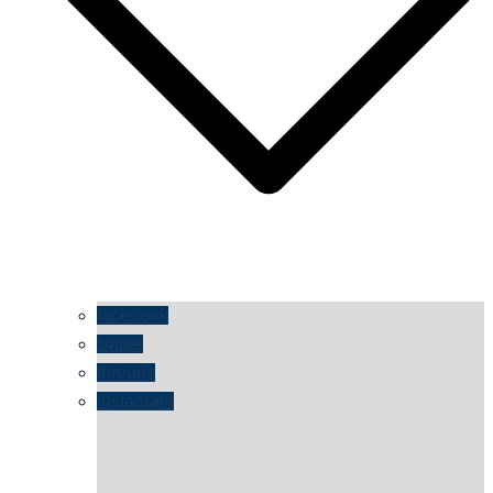
facebook
twitter
threads
instagram