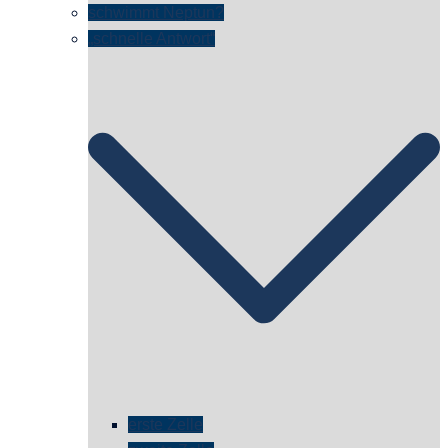
schwimmt Neptun?
„schnelle Antwort“
erste Zelle