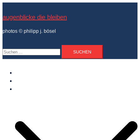
Zum
Inhalt
augenblicke die bleiben
springen
photos © philipp j. bösel
Suchen
nach:
der photograph
vita und ausstellungen
photo projekte