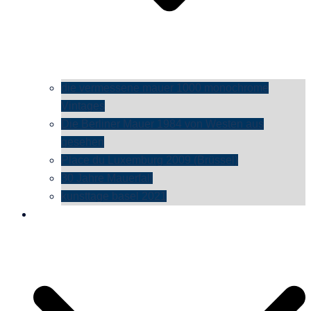
die vermessene mauer 1000 monochrome
Vintages
Die Berliner Mauer 1984 von Westen aus
gesehen
Place du Luxemburg 2009 (Brüssel)
30 Jahre Mauerfall
kunsttage basel 2021
social media