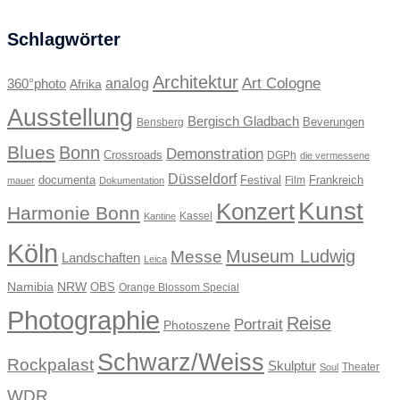
Schlagwörter
Architektur
Art Cologne
360°photo
analog
Afrika
Ausstellung
Bergisch Gladbach
Beverungen
Bensberg
Blues
Bonn
Demonstration
Crossroads
DGPh
die vermessene
Düsseldorf
documenta
Festival
Frankreich
Film
mauer
Dokumentation
Kunst
Konzert
Harmonie Bonn
Kassel
Kantine
Köln
Museum Ludwig
Messe
Landschaften
Leica
Namibia
NRW
OBS
Orange Blossom Special
Photographie
Reise
Portrait
Photoszene
Schwarz/Weiss
Rockpalast
Skulptur
Theater
Soul
WDR