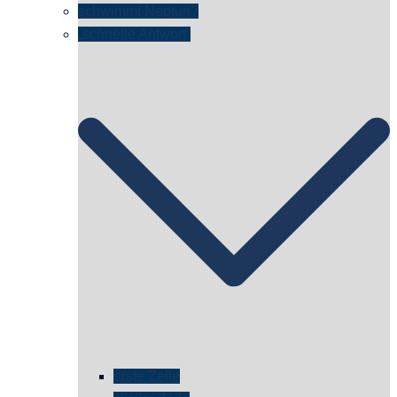
schwimmt Neptun?
„schnelle Antwort“
erste Zelle