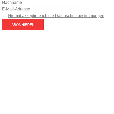
Nachname
E-Mail-Adresse
Hiermit akzeptiere ich die Datenschutzbestimmungen
Köln
Köln
01:16,
August 7, 2026
17
°C
Ein paar Wolken
64 %
1024 mb
4 mph
Wind Gust
9 mph