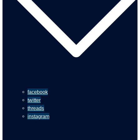
facebook
twitter
threads
instagram