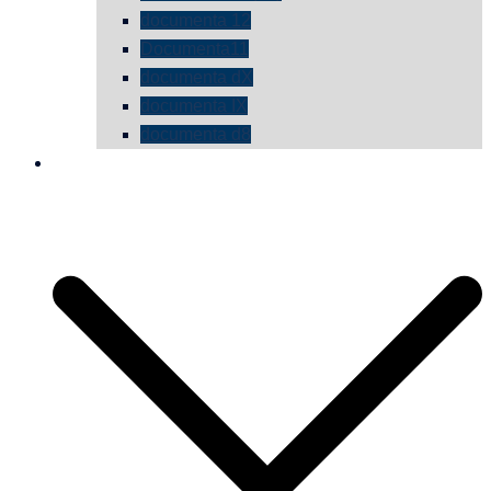
documenta 12
Documenta11
documenta dX
documenta IX
documenta d8
die vermessene mauer