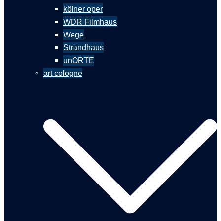
kölner oper
WDR Filmhaus
Wege
Strandhaus
unORTE
art cologne