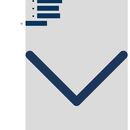
zweite Zelle
dritte Zelle
vierte Zelle
architektur