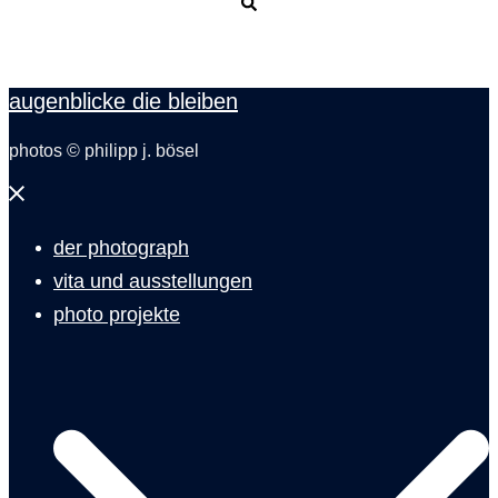
Suche
augenblicke die bleiben
photos © philipp j. bösel
Menü
schließen
der photograph
vita und ausstellungen
photo projekte