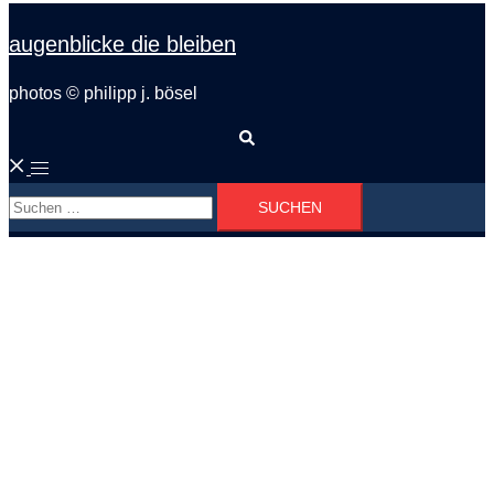
augenblicke die bleiben
photos © philipp j. bösel
Suche
Menü
Suchen
umschalten
nach: