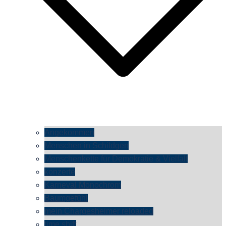
Angekommen
Menschen in Schildgen
Menschenkette für Demokratie & Vielfalt
konzerte
Karneval Monochrom
Baumgefühl
mein Chargesheimer reloaded
time shift