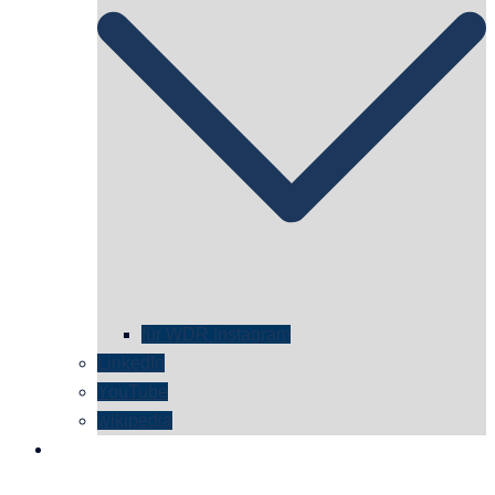
für WDR Instagram
LinkedIn
YouTube
wikipedia
kontakt