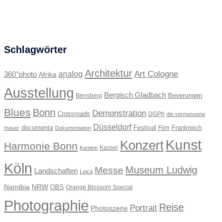
Schlagwörter
Architektur
Art Cologne
360°photo
analog
Afrika
Ausstellung
Bergisch Gladbach
Beverungen
Bensberg
Blues
Bonn
Demonstration
Crossroads
DGPh
die vermessene
Düsseldorf
documenta
Festival
Frankreich
Film
mauer
Dokumentation
Kunst
Konzert
Harmonie Bonn
Kassel
Kantine
Köln
Museum Ludwig
Messe
Landschaften
Leica
Namibia
NRW
OBS
Orange Blossom Special
Photographie
Reise
Portrait
Photoszene