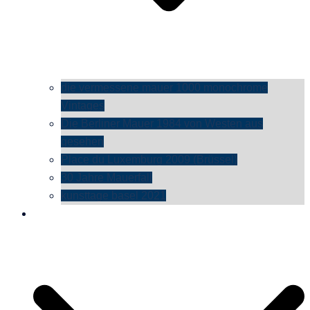
die vermessene mauer 1000 monochrome
Vintages
Die Berliner Mauer 1984 von Westen aus
gesehen
Place du Luxemburg 2009 (Brüssel)
30 Jahre Mauerfall
kunsttage basel 2021
social media