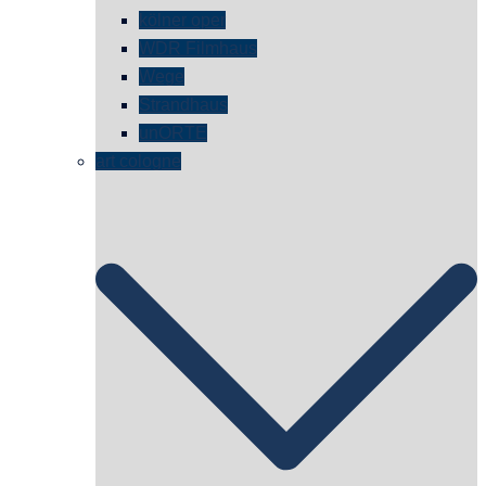
kölner oper
WDR Filmhaus
Wege
Strandhaus
unORTE
art cologne