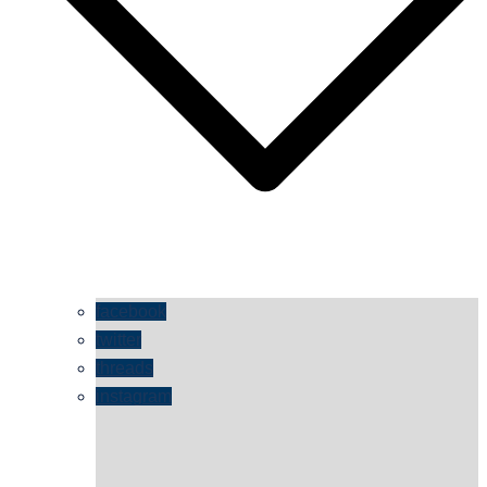
facebook
twitter
threads
instagram