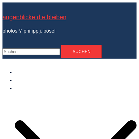
Zum
Inhalt
augenblicke die bleiben
springen
photos © philipp j. bösel
Suchen
nach:
der photograph
vita und ausstellungen
photo projekte