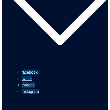
facebook
twitter
threads
instagram