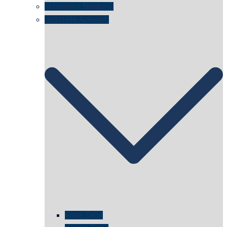
schwimmt Neptun?
„schnelle Antwort“
erste Zelle