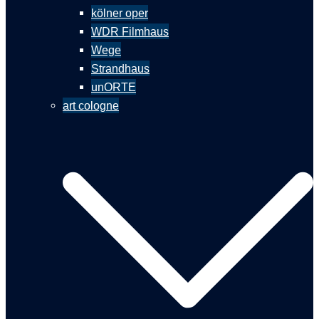
kölner oper
WDR Filmhaus
Wege
Strandhaus
unORTE
art cologne