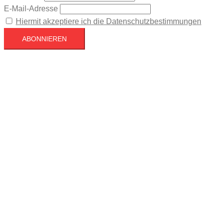
E-Mail-Adresse
Hiermit akzeptiere ich die Datenschutzbestimmungen
Köln
Köln
10:20,
August 6, 2026
21
°C
Klarer Himmel
64 %
1020 mb
8 mph
Wind Gust
11 mph
Clouds
6%