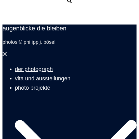
Suche
augenblicke die bleiben
photos © philipp j. bösel
Menü
schließen
der photograph
vita und ausstellungen
photo projekte