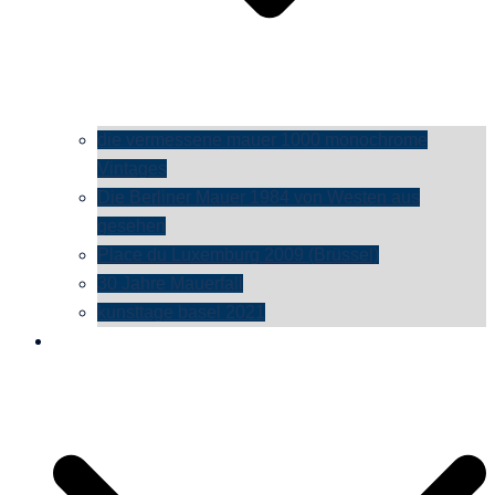
die vermessene mauer 1000 monochrome
Vintages
Die Berliner Mauer 1984 von Westen aus
gesehen
Place du Luxemburg 2009 (Brüssel)
30 Jahre Mauerfall
kunsttage basel 2021
social media