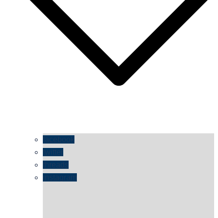
facebook
twitter
threads
instagram