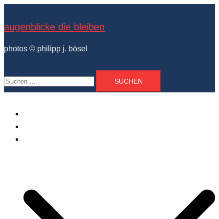
Zum
Inhalt
augenblicke die bleiben
springen
photos © philipp j. bösel
Suchen
nach:
der photograph
vita und ausstellungen
photo projekte