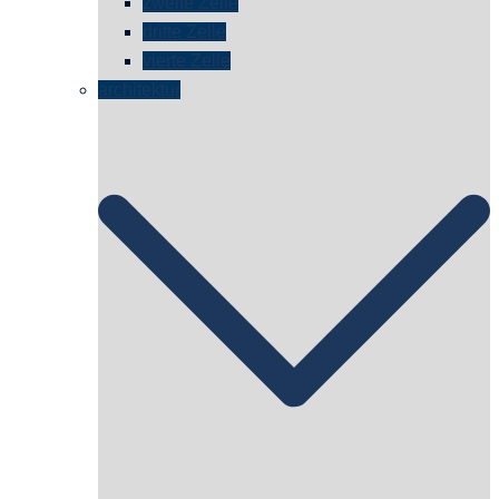
zweite Zelle
dritte Zelle
vierte Zelle
architektur