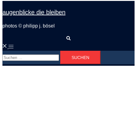
augenblicke die bleiben
photos © philipp j. bösel
Suche
Menü
Suchen
umschalten
nach: