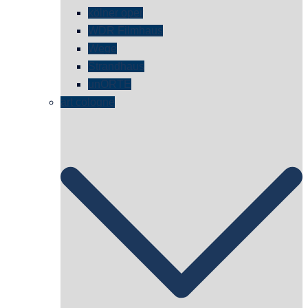
kölner oper
WDR Filmhaus
Wege
Strandhaus
unORTE
art cologne