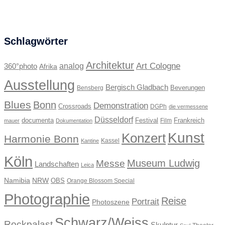
Schlagwörter
Architektur
Art Cologne
360°photo
analog
Afrika
Ausstellung
Bergisch Gladbach
Beverungen
Bensberg
Blues
Bonn
Demonstration
Crossroads
DGPh
die vermessene
Düsseldorf
documenta
Festival
Frankreich
Film
mauer
Dokumentation
Kunst
Konzert
Harmonie Bonn
Kassel
Kantine
Köln
Museum Ludwig
Messe
Landschaften
Leica
Namibia
NRW
OBS
Orange Blossom Special
Photographie
Reise
Portrait
Photoszene
Schwarz/Weiss
Rockpalast