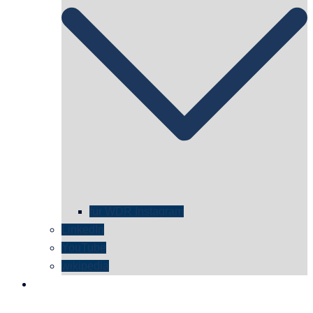
für WDR Instagram
LinkedIn
YouTube
wikipedia
kontakt