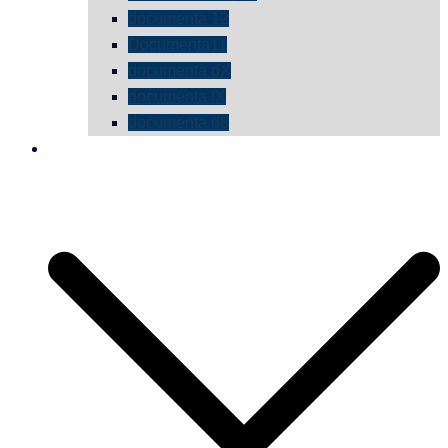
documenta 12
Documenta11
documenta dX
documenta IX
documenta d8
die vermessene mauer