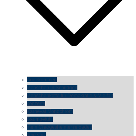
Angekommen
Menschen in Schildgen
Menschenkette für Demokratie & Vielfalt
konzerte
Karneval Monochrom
Baumgefühl
mein Chargesheimer reloaded
time shift