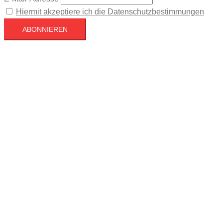
Hiermit akzeptiere ich die Datenschutzbestimmungen
Köln
Köln
16:53,
August 8, 2026
28
°C
Klarer Himmel
31 %
1018 mb
1 mph
Wind Gust
3 mph
Clouds
10%
Visibility
10 km