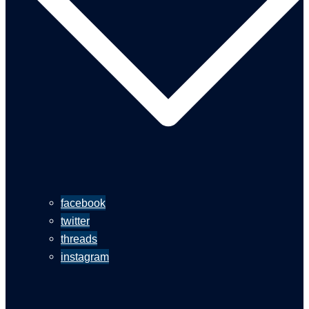
facebook
twitter
threads
instagram