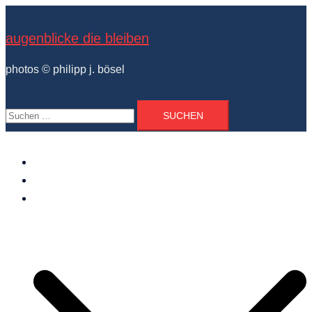
Zum
Inhalt
augenblicke die bleiben
springen
photos © philipp j. bösel
Suchen
nach:
der photograph
vita und ausstellungen
photo projekte