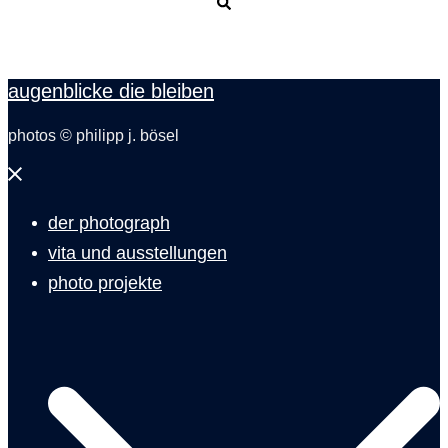
Suche
augenblicke die bleiben
photos © philipp j. bösel
Menü
schließen
der photograph
vita und ausstellungen
photo projekte