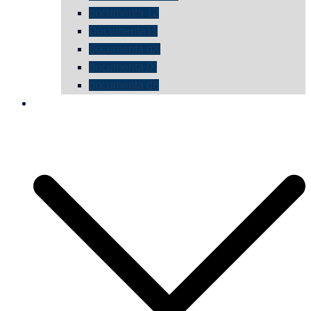
documenta 12
Documenta11
documenta dX
documenta IX
documenta d8
die vermessene mauer