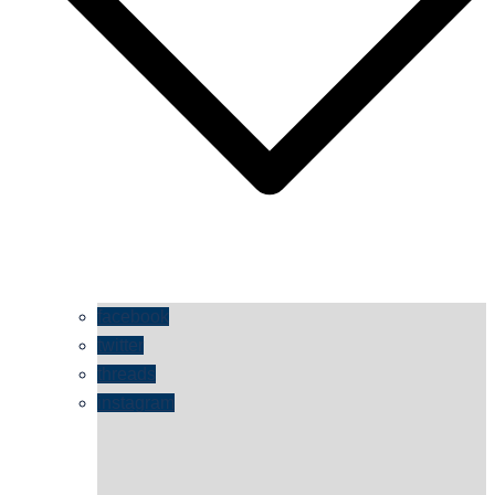
facebook
twitter
threads
instagram