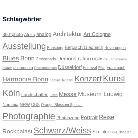
Schlagwörter
Architektur
Art Cologne
360°photo
analog
Afrika
Ausstellung
Bergisch Gladbach
Beverungen
Bensberg
Blues
Bonn
Demonstration
Crossroads
DGPh
die vermessene
Düsseldorf
documenta
Festival
Frankreich
Film
mauer
Dokumentation
Kunst
Konzert
Harmonie Bonn
Kassel
Kantine
Köln
Museum Ludwig
Messe
Landschaften
Leica
Namibia
NRW
OBS
Orange Blossom Special
Photographie
Reise
Portrait
Photoszene
Schwarz/Weiss
Rockpalast
Skulptur
Theater
Soul