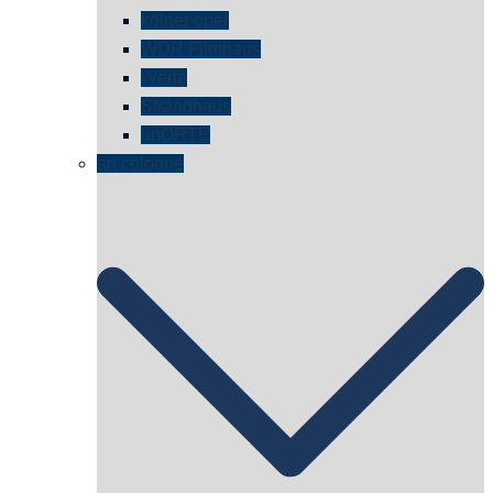
kölner oper
WDR Filmhaus
Wege
Strandhaus
unORTE
art cologne