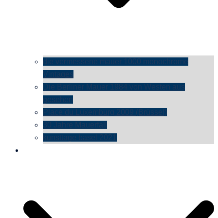
die vermessene mauer 1000 monochrome
Vintages
Die Berliner Mauer 1984 von Westen aus
gesehen
Place du Luxemburg 2009 (Brüssel)
30 Jahre Mauerfall
kunsttage basel 2021
social media