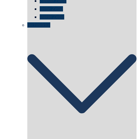
zweite Zelle
dritte Zelle
vierte Zelle
architektur