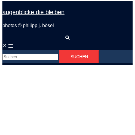
augenblicke die bleiben
photos © philipp j. bösel
Suche
Menü
Suchen
umschalten
nach: