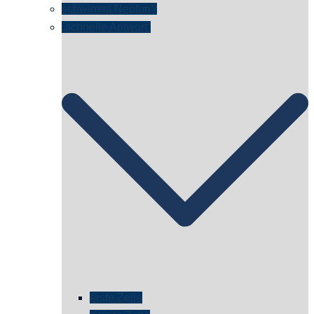
schwimmt Neptun?
„schnelle Antwort“
erste Zelle