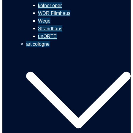
kölner oper
WDR Filmhaus
Wege
Strandhaus
unORTE
art cologne