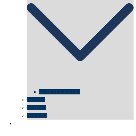
für WDR Instagram
LinkedIn
YouTube
wikipedia
kontakt