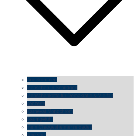
Angekommen
Menschen in Schildgen
Menschenkette für Demokratie & Vielfalt
konzerte
Karneval Monochrom
Baumgefühl
mein Chargesheimer reloaded
time shift