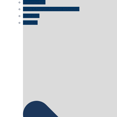
Baumgefühl
mein Chargesheimer reloaded
time shift
Istanbul