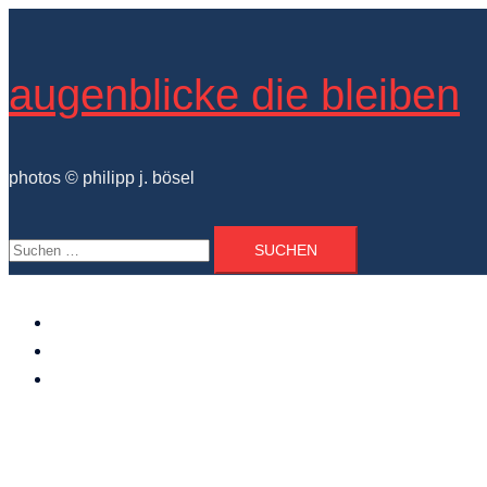
Zum
Inhalt
springen
augenblicke die bleiben
photos © philipp j. bösel
Suchen
nach:
der photograph
vita und ausstellungen
photo projekte