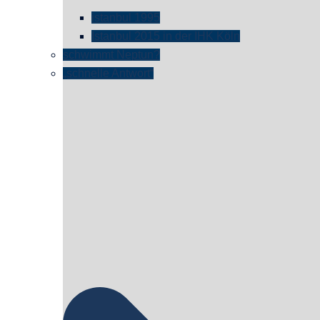
istanbul 1995
Istanbul 2015 in der IHK Köln
schwimmt Neptun?
„schnelle Antwort“