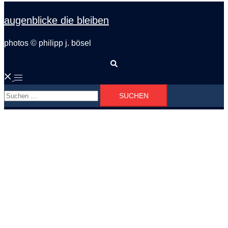
augenblicke die bleiben
photos © philipp j. bösel
Suche
Menü
Suchen
umschalten
nach: