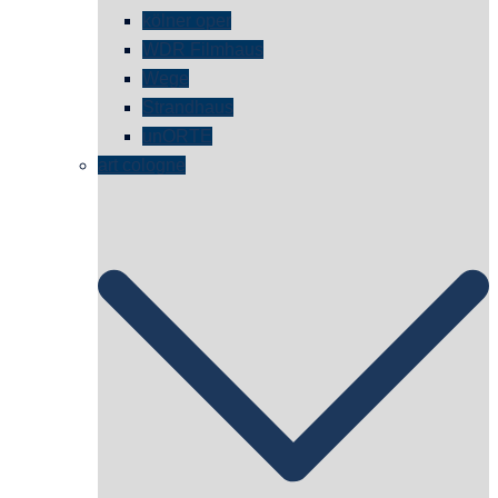
kölner oper
WDR Filmhaus
Wege
Strandhaus
unORTE
art cologne