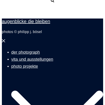
Suche
augenblicke die bleiben
photos © philipp j. bösel
Menü
schließen
der photograph
vita und ausstellungen
photo projekte