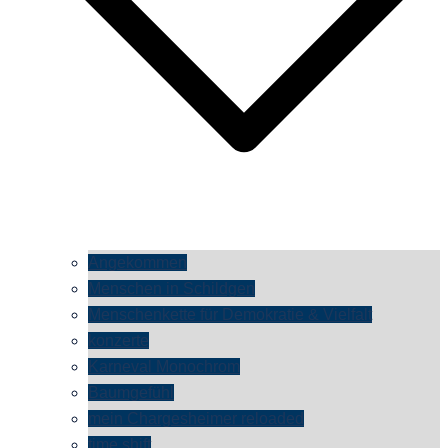
Angekommen
Menschen in Schildgen
Menschenkette für Demokratie & Vielfalt
konzerte
Karneval Monochrom
Baumgefühl
mein Chargesheimer reloaded
time shift