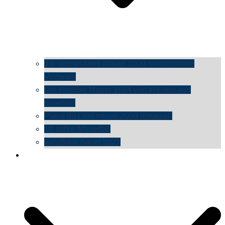
die vermessene mauer 1000 monochrome
Vintages
Die Berliner Mauer 1984 von Westen aus
gesehen
Place du Luxemburg 2009 (Brüssel)
30 Jahre Mauerfall
kunsttage basel 2021
social media