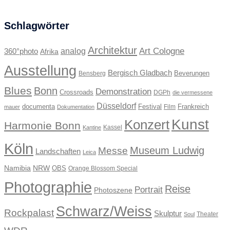
Schlagwörter
Architektur
Art Cologne
360°photo
analog
Afrika
Ausstellung
Bergisch Gladbach
Beverungen
Bensberg
Blues
Bonn
Demonstration
Crossroads
DGPh
die vermessene
Düsseldorf
documenta
Festival
Frankreich
Film
mauer
Dokumentation
Kunst
Konzert
Harmonie Bonn
Kassel
Kantine
Köln
Museum Ludwig
Messe
Landschaften
Leica
Namibia
NRW
OBS
Orange Blossom Special
Photographie
Reise
Portrait
Photoszene
Schwarz/Weiss
Rockpalast
Skulptur
Theater
Soul