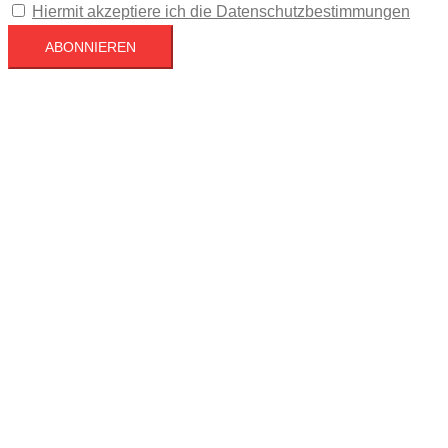
Hiermit akzeptiere ich die Datenschutzbestimmungen
Köln
Köln
19:26,
August 7, 2026
22
°C
Bedeckt
48 %
1022 mb
5 mph
Wind Gust
5 mph
Clouds
100%
Visibility
10 km