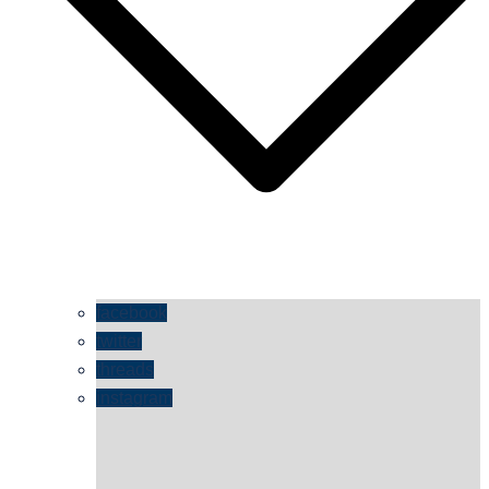
facebook
twitter
threads
instagram