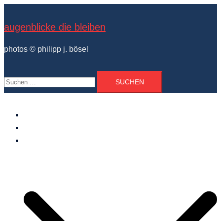
Zum
Inhalt
augenblicke die bleiben
springen
photos © philipp j. bösel
Suchen
nach:
der photograph
vita und ausstellungen
photo projekte