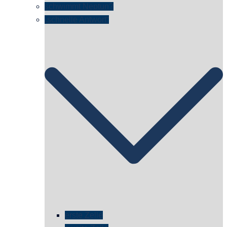
schwimmt Neptun?
„schnelle Antwort“
erste Zelle