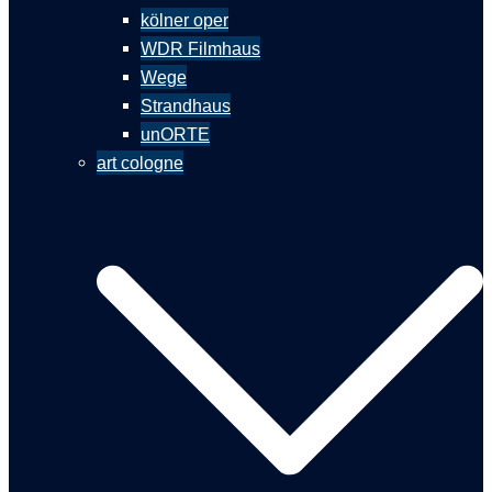
kölner oper
WDR Filmhaus
Wege
Strandhaus
unORTE
art cologne