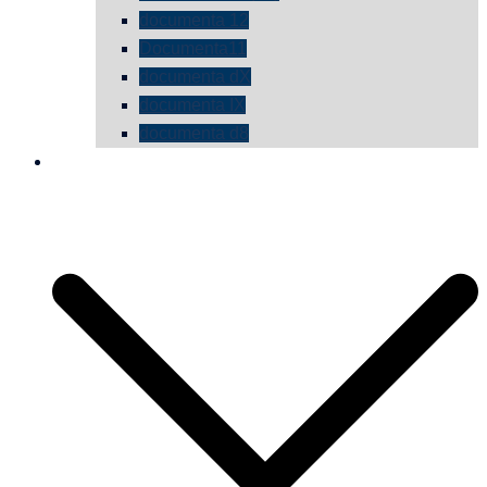
documenta 12
Documenta11
documenta dX
documenta IX
documenta d8
die vermessene mauer