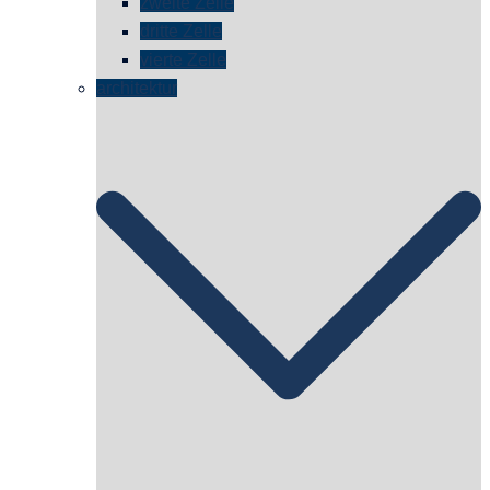
zweite Zelle
dritte Zelle
vierte Zelle
architektur