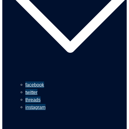
facebook
twitter
threads
instagram