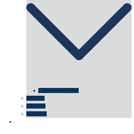
für WDR Instagram
LinkedIn
YouTube
wikipedia
kontakt