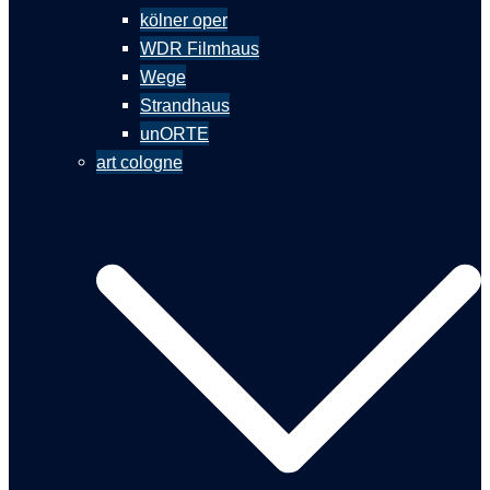
kölner oper
WDR Filmhaus
Wege
Strandhaus
unORTE
art cologne