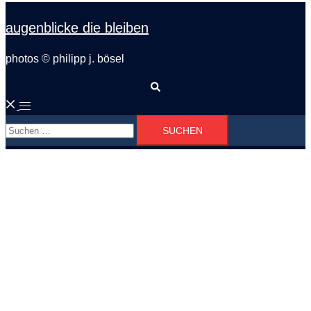
augenblicke die bleiben
photos © philipp j. bösel
Suche
Menü
Suchen
umschalten
nach: