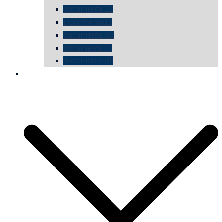
documenta 12
Documenta11
documenta dX
documenta IX
documenta d8
die vermessene mauer