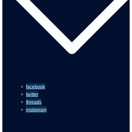
facebook
twitter
threads
instagram