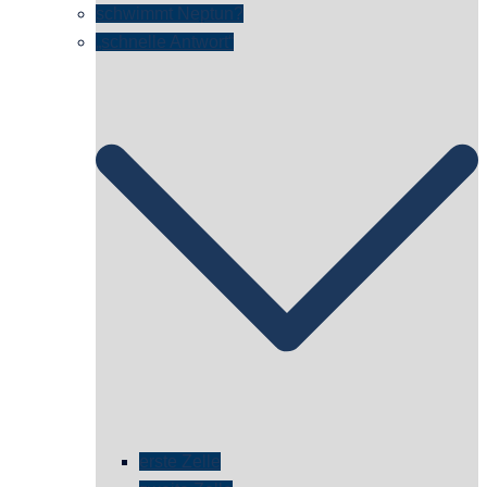
schwimmt Neptun?
„schnelle Antwort“
erste Zelle