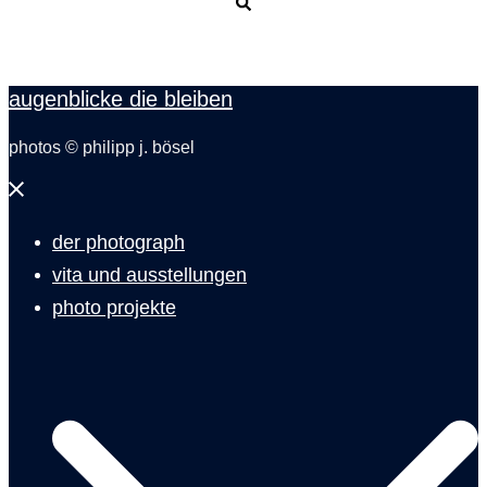
Suche
augenblicke die bleiben
photos © philipp j. bösel
Menü
schließen
der photograph
vita und ausstellungen
photo projekte