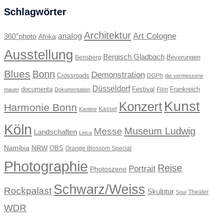
Schlagwörter
Architektur
Art Cologne
360°photo
analog
Afrika
Ausstellung
Bergisch Gladbach
Beverungen
Bensberg
Blues
Bonn
Demonstration
Crossroads
DGPh
die vermessene
Düsseldorf
documenta
Festival
Frankreich
Film
mauer
Dokumentation
Kunst
Konzert
Harmonie Bonn
Kassel
Kantine
Köln
Museum Ludwig
Messe
Landschaften
Leica
Namibia
NRW
OBS
Orange Blossom Special
Photographie
Reise
Portrait
Photoszene
Schwarz/Weiss
Rockpalast
Skulptur
Theater
Soul
WDR