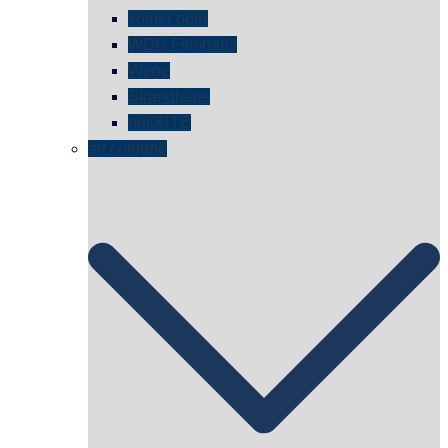
kölner oper
WDR Filmhaus
Wege
Strandhaus
unORTE
art cologne