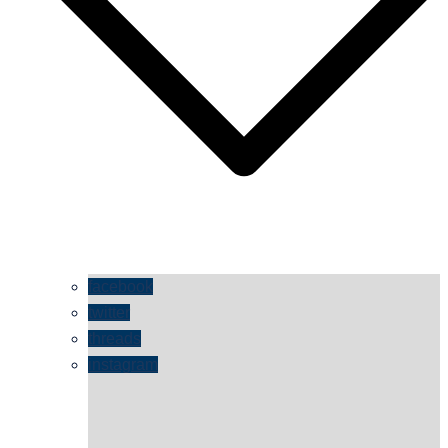
facebook
twitter
threads
instagram