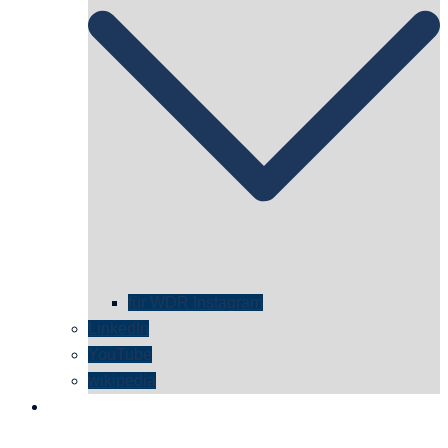
für WDR Instagram
LinkedIn
YouTube
wikipedia
kontakt