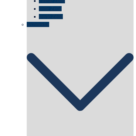
zweite Zelle
dritte Zelle
vierte Zelle
architektur