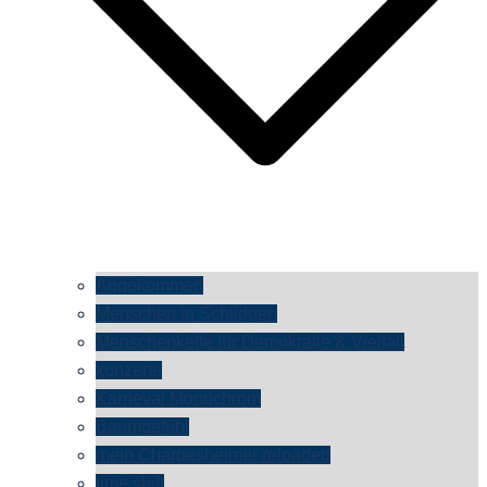
Angekommen
Menschen in Schildgen
Menschenkette für Demokratie & Vielfalt
konzerte
Karneval Monochrom
Baumgefühl
mein Chargesheimer reloaded
time shift