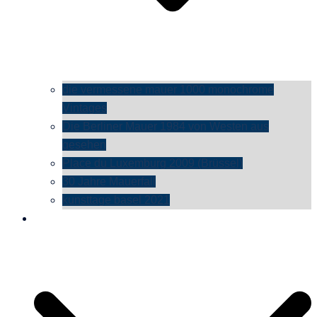
die vermessene mauer 1000 monochrome
Vintages
Die Berliner Mauer 1984 von Westen aus
gesehen
Place du Luxemburg 2009 (Brüssel)
30 Jahre Mauerfall
kunsttage basel 2021
social media