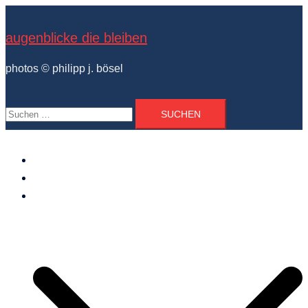
Zum
Inhalt
augenblicke die bleiben
springen
photos © philipp j. bösel
Suchen
nach:
der photograph
vita und ausstellungen
photo projekte