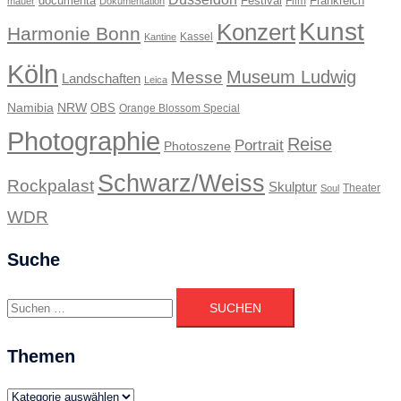
documenta
Festival
Frankreich
Film
mauer
Dokumentation
Kunst
Konzert
Harmonie Bonn
Kassel
Kantine
Köln
Museum Ludwig
Messe
Landschaften
Leica
Namibia
NRW
OBS
Orange Blossom Special
Photographie
Reise
Portrait
Photoszene
Schwarz/Weiss
Rockpalast
Skulptur
Theater
Soul
WDR
Suche
Suchen
nach:
Themen
Themen