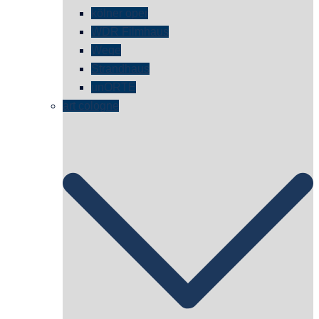
kölner oper
WDR Filmhaus
Wege
Strandhaus
unORTE
art cologne