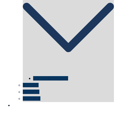
für WDR Instagram
LinkedIn
YouTube
wikipedia
kontakt