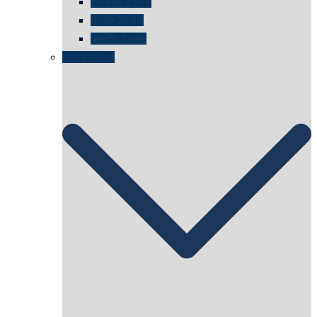
zweite Zelle
dritte Zelle
vierte Zelle
architektur