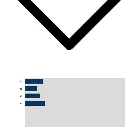
facebook
twitter
threads
instagram