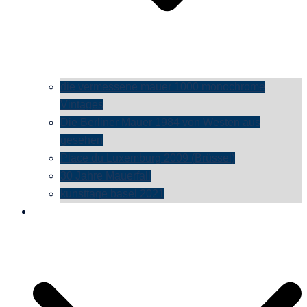
die vermessene mauer 1000 monochrome
Vintages
Die Berliner Mauer 1984 von Westen aus
gesehen
Place du Luxemburg 2009 (Brüssel)
30 Jahre Mauerfall
kunsttage basel 2021
social media