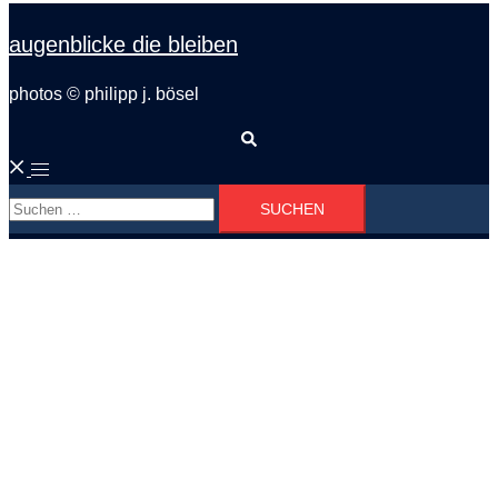
augenblicke die bleiben
photos © philipp j. bösel
Suche
Menü
Suchen
umschalten
nach: