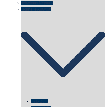
schwimmt Neptun?
„schnelle Antwort“
erste Zelle