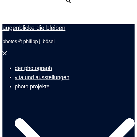
Suche
augenblicke die bleiben
photos © philipp j. bösel
Menü
schließen
der photograph
vita und ausstellungen
photo projekte