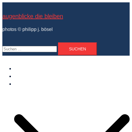
Zum
Inhalt
augenblicke die bleiben
springen
photos © philipp j. bösel
Suchen
nach:
der photograph
vita und ausstellungen
photo projekte