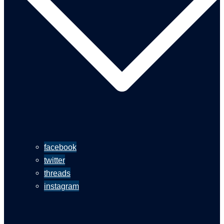
facebook
twitter
threads
instagram