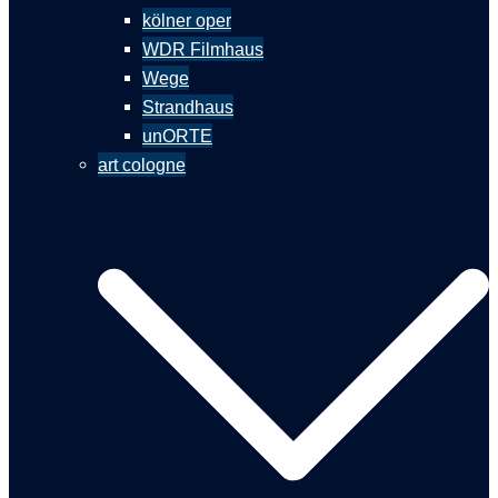
kölner oper
WDR Filmhaus
Wege
Strandhaus
unORTE
art cologne