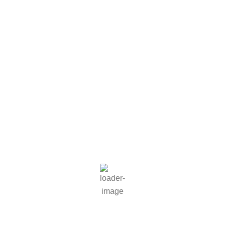
27
°C
Ein paar Wolken
36 %
1019 mb
1 mph
Wind Gust
3 mph
Clouds
12%
Visibility
10 km
Sunrise
06:08
Sunset
21:07
Hourly Forecast
17:00
28
°
/
29
°
°C
0 mm
0%
1 mph
32%
1019
mb
0 mm/h