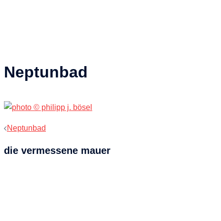
Neptunbad
Beitragsnavigation
Neptunbad
die vermessene mauer