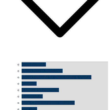
Angekommen
Menschen in Schildgen
Menschenkette für Demokratie & Vielfalt
konzerte
Karneval Monochrom
Baumgefühl
mein Chargesheimer reloaded
time shift