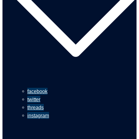
facebook
twitter
threads
instagram