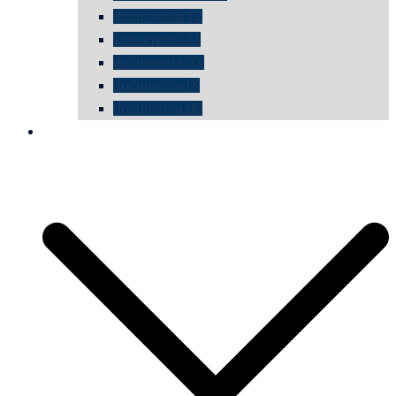
documenta 12
Documenta11
documenta dX
documenta IX
documenta d8
die vermessene mauer