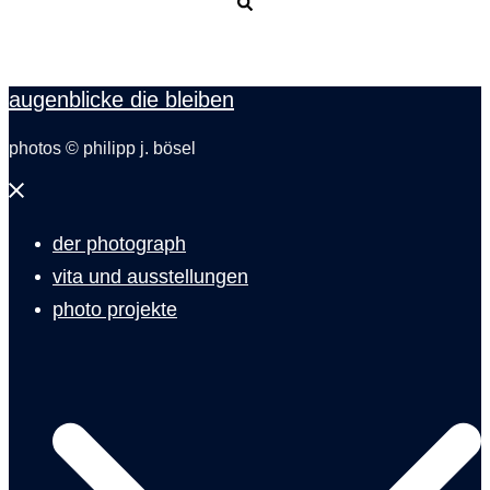
Suche
augenblicke die bleiben
photos © philipp j. bösel
Menü
schließen
der photograph
vita und ausstellungen
photo projekte