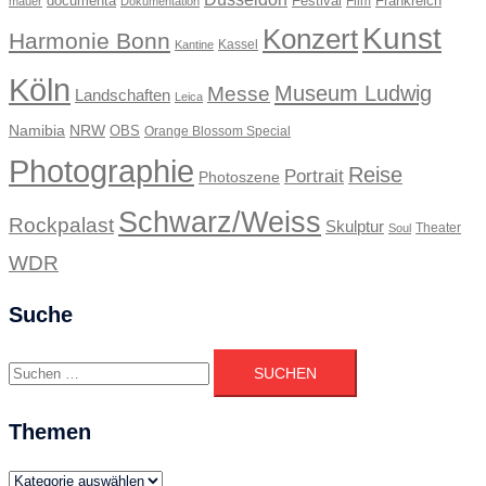
documenta
Festival
Frankreich
Film
mauer
Dokumentation
Kunst
Konzert
Harmonie Bonn
Kassel
Kantine
Köln
Museum Ludwig
Messe
Landschaften
Leica
Namibia
NRW
OBS
Orange Blossom Special
Photographie
Reise
Portrait
Photoszene
Schwarz/Weiss
Rockpalast
Skulptur
Theater
Soul
WDR
Suche
Suchen
nach:
Themen
Themen