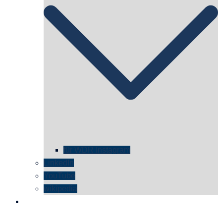
für WDR Instagram
LinkedIn
YouTube
wikipedia
kontakt