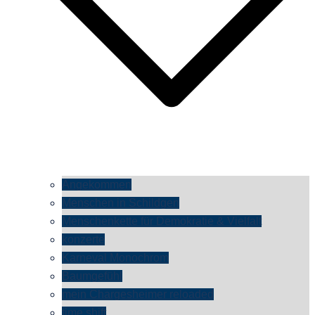
Angekommen
Menschen in Schildgen
Menschenkette für Demokratie & Vielfalt
konzerte
Karneval Monochrom
Baumgefühl
mein Chargesheimer reloaded
time shift