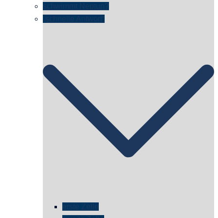
schwimmt Neptun?
„schnelle Antwort“
erste Zelle