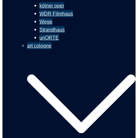
kölner oper
WDR Filmhaus
Wege
Strandhaus
unORTE
art cologne