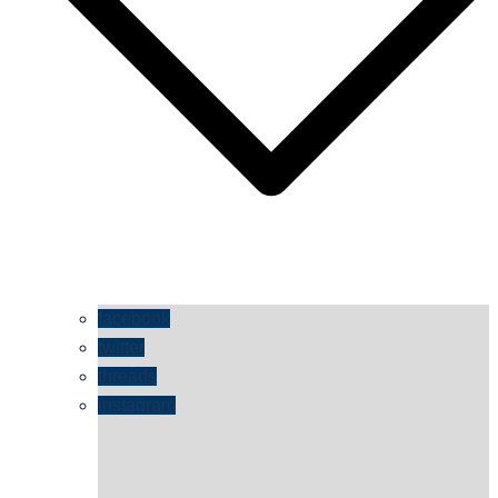
facebook
twitter
threads
instagram