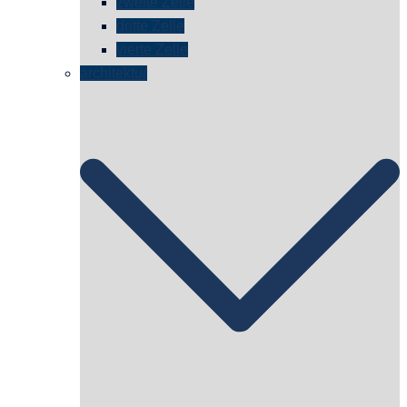
zweite Zelle
dritte Zelle
vierte Zelle
architektur