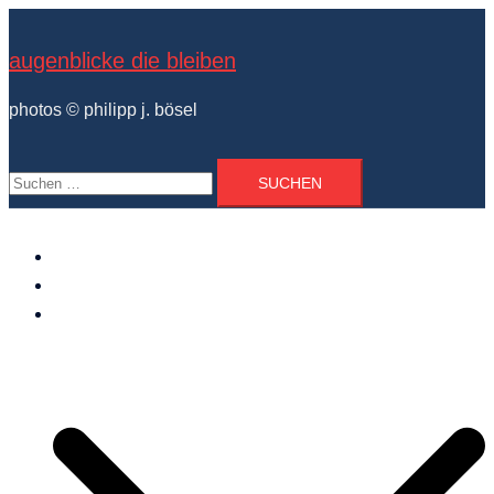
Zum
Inhalt
augenblicke die bleiben
springen
photos © philipp j. bösel
Suchen
nach:
der photograph
vita und ausstellungen
photo projekte