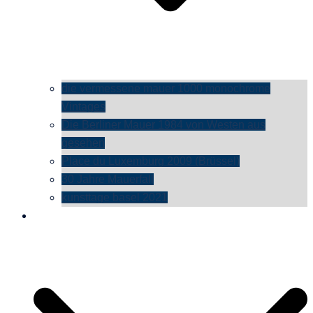
die vermessene mauer 1000 monochrome
Vintages
Die Berliner Mauer 1984 von Westen aus
gesehen
Place du Luxemburg 2009 (Brüssel)
30 Jahre Mauerfall
kunsttage basel 2021
social media