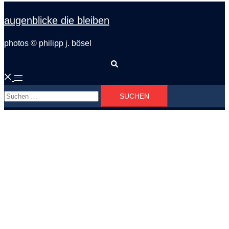
augenblicke die bleiben
photos © philipp j. bösel
Suche
Menü
Suchen
umschalten
nach: