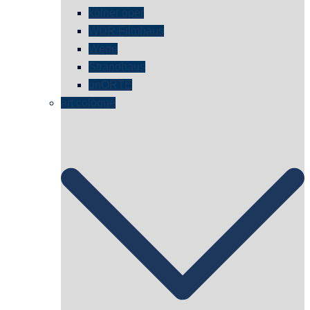
kölner oper
WDR Filmhaus
Wege
Strandhaus
unORTE
art cologne