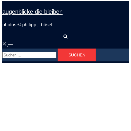
augenblicke die bleiben
photos © philipp j. bösel
Suche
Menü
Suchen
umschalten
nach: