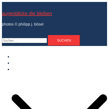
Zum
Inhalt
augenblicke die bleiben
springen
photos © philipp j. bösel
Suchen
nach:
der photograph
vita und ausstellungen
photo projekte