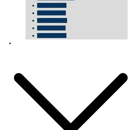
documenta 12
Documenta11
documenta dX
documenta IX
documenta d8
die vermessene mauer