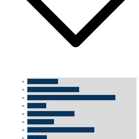
Angekommen
Menschen in Schildgen
Menschenkette für Demokratie & Vielfalt
konzerte
Karneval Monochrom
Baumgefühl
mein Chargesheimer reloaded
time shift