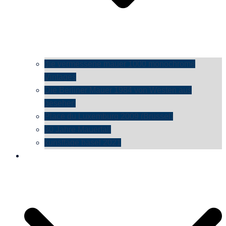
die vermessene mauer 1000 monochrome
Vintages
Die Berliner Mauer 1984 von Westen aus
gesehen
Place du Luxemburg 2009 (Brüssel)
30 Jahre Mauerfall
kunsttage basel 2021
social media