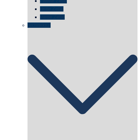
zweite Zelle
dritte Zelle
vierte Zelle
architektur