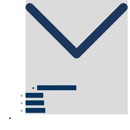
für WDR Instagram
LinkedIn
YouTube
wikipedia
kontakt