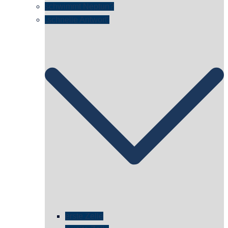
schwimmt Neptun?
„schnelle Antwort“
erste Zelle