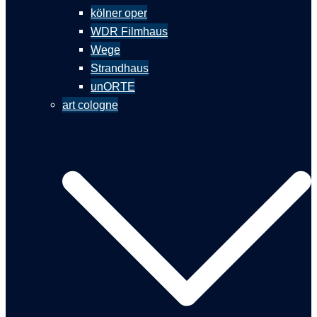
kölner oper
WDR Filmhaus
Wege
Strandhaus
unORTE
art cologne