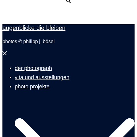
Suche
augenblicke die bleiben
photos © philipp j. bösel
Menü
schließen
der photograph
vita und ausstellungen
photo projekte