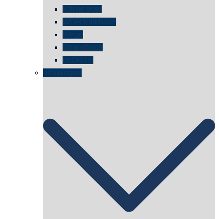
kölner oper
WDR Filmhaus
Wege
Strandhaus
unORTE
art cologne