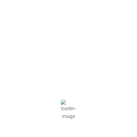
26
°C
Bedeckt
43 %
1014 mb
2 mph
Wind Gust
4 mph
Clouds
100%
Visibility
10 km
Sunrise
06:09
Sunset
21:05
Hourly Forecast
14:00
27
°
/
30
°
°C
0 mm
0%
3 mph
36%
1014
mb
0 mm/h