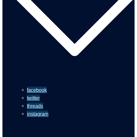
facebook
twitter
threads
instagram