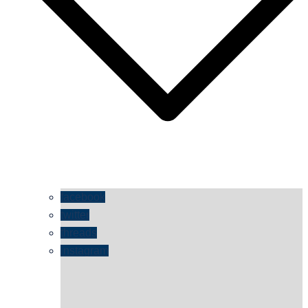
facebook
twitter
threads
instagram