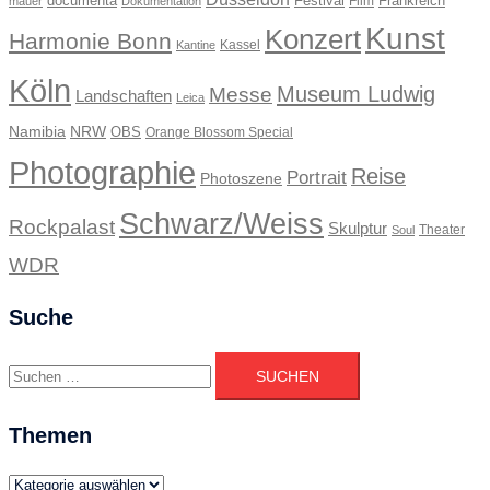
documenta
Festival
Frankreich
Film
mauer
Dokumentation
Kunst
Konzert
Harmonie Bonn
Kassel
Kantine
Köln
Museum Ludwig
Messe
Landschaften
Leica
Namibia
NRW
OBS
Orange Blossom Special
Photographie
Reise
Portrait
Photoszene
Schwarz/Weiss
Rockpalast
Skulptur
Theater
Soul
WDR
Suche
Suchen
nach:
Themen
Themen