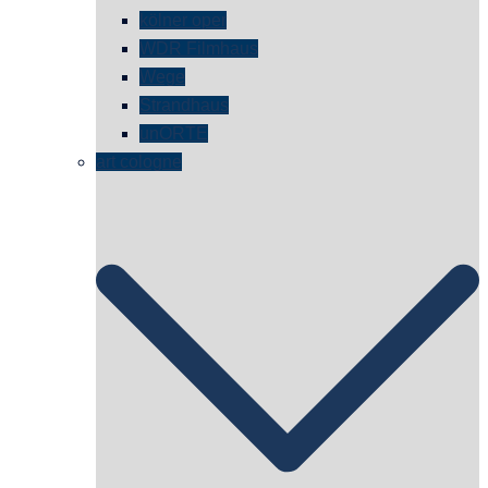
kölner oper
WDR Filmhaus
Wege
Strandhaus
unORTE
art cologne