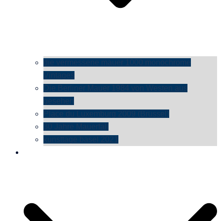
die vermessene mauer 1000 monochrome
Vintages
Die Berliner Mauer 1984 von Westen aus
gesehen
Place du Luxemburg 2009 (Brüssel)
30 Jahre Mauerfall
kunsttage basel 2021
social media