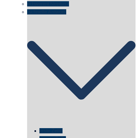
schwimmt Neptun?
„schnelle Antwort“
erste Zelle