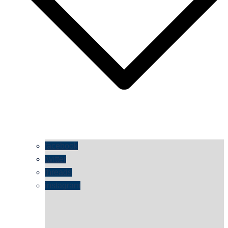
facebook
twitter
threads
instagram