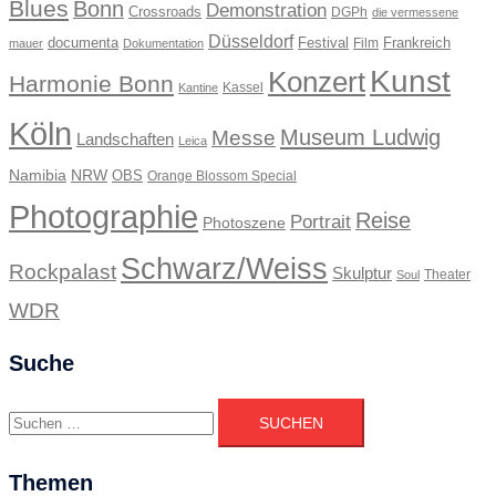
Blues
Bonn
Demonstration
Crossroads
DGPh
die vermessene
Düsseldorf
documenta
Festival
Frankreich
Film
mauer
Dokumentation
Kunst
Konzert
Harmonie Bonn
Kassel
Kantine
Köln
Museum Ludwig
Messe
Landschaften
Leica
Namibia
NRW
OBS
Orange Blossom Special
Photographie
Reise
Portrait
Photoszene
Schwarz/Weiss
Rockpalast
Skulptur
Theater
Soul
WDR
Suche
Suchen
nach:
Themen