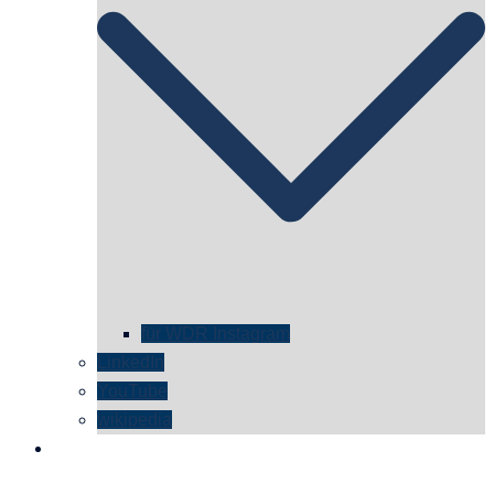
für WDR Instagram
LinkedIn
YouTube
wikipedia
kontakt