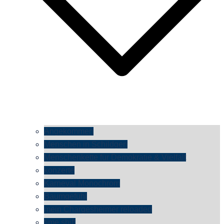
Angekommen
Menschen in Schildgen
Menschenkette für Demokratie & Vielfalt
konzerte
Karneval Monochrom
Baumgefühl
mein Chargesheimer reloaded
time shift