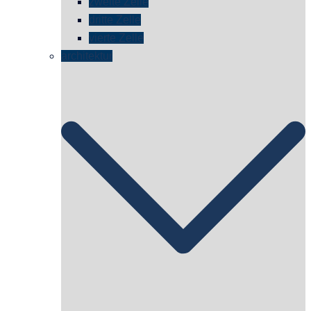
zweite Zelle
dritte Zelle
vierte Zelle
architektur