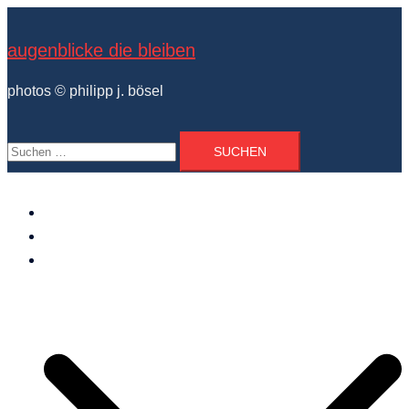
Zum
Inhalt
augenblicke die bleiben
springen
photos © philipp j. bösel
Suchen
nach:
der photograph
vita und ausstellungen
photo projekte