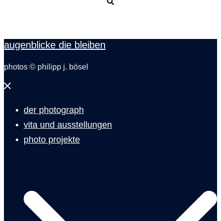
Suche
augenblicke die bleiben
photos © philipp j. bösel
Menü
schließen
der photograph
vita und ausstellungen
photo projekte