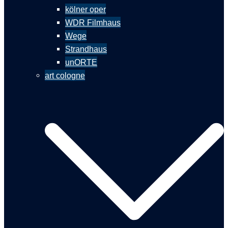
kölner oper
WDR Filmhaus
Wege
Strandhaus
unORTE
art cologne