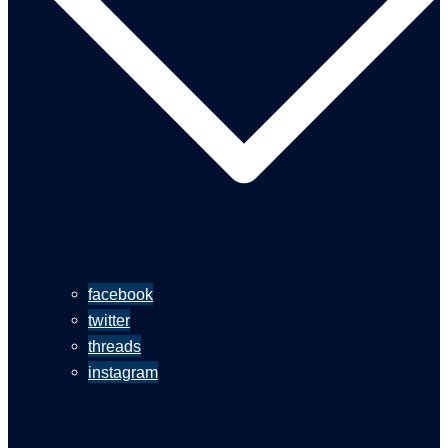
facebook
twitter
threads
instagram