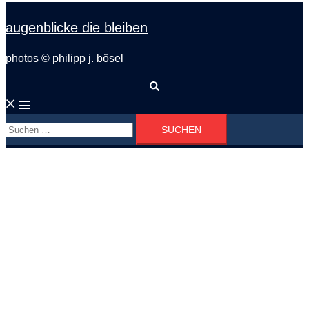
augenblicke die bleiben
photos © philipp j. bösel
Suche
Menü
Suchen
umschalten
nach: