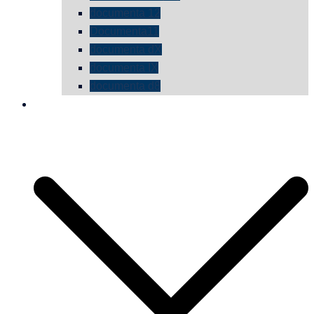
documenta 12
Documenta11
documenta dX
documenta IX
documenta d8
die vermessene mauer