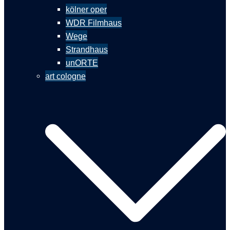
kölner oper
WDR Filmhaus
Wege
Strandhaus
unORTE
art cologne