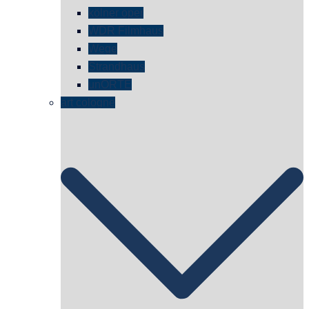
kölner oper
WDR Filmhaus
Wege
Strandhaus
unORTE
art cologne