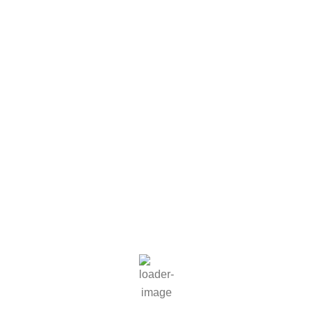
05:10,
August 8, 2026
12
°C
Klarer Himmel
83 %
1023 mb
3 mph
Wind Gust
4 mph
Clouds
2%
Visibility
10 km
Sunrise
06:08
Sunset
21:07
Hourly Forecast
08:00