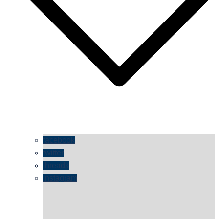
facebook
twitter
threads
instagram