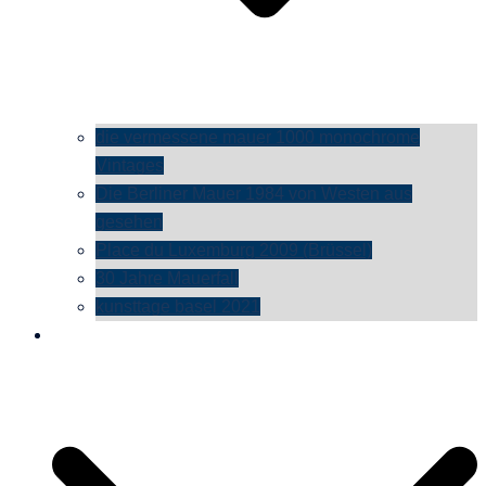
die vermessene mauer 1000 monochrome
Vintages
Die Berliner Mauer 1984 von Westen aus
gesehen
Place du Luxemburg 2009 (Brüssel)
30 Jahre Mauerfall
kunsttage basel 2021
social media