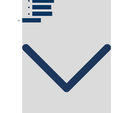
zweite Zelle
dritte Zelle
vierte Zelle
architektur