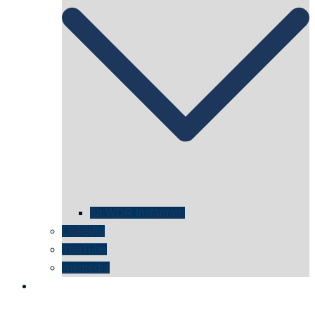
für WDR Instagram
LinkedIn
YouTube
wikipedia
kontakt