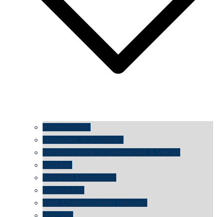
Angekommen
Menschen in Schildgen
Menschenkette für Demokratie & Vielfalt
konzerte
Karneval Monochrom
Baumgefühl
mein Chargesheimer reloaded
time shift