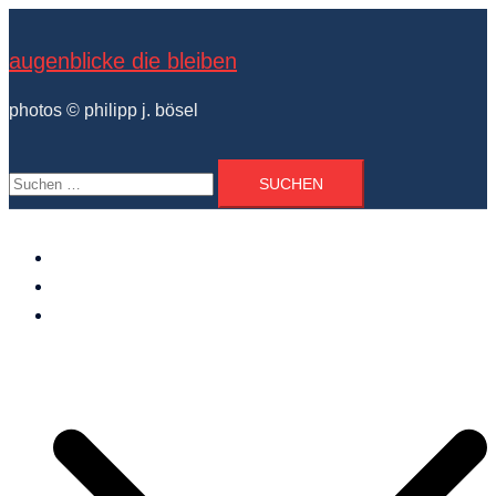
Zum
Inhalt
augenblicke die bleiben
springen
photos © philipp j. bösel
Suchen
nach:
der photograph
vita und ausstellungen
photo projekte