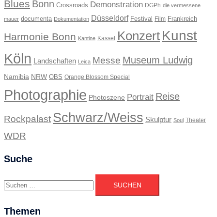
Blues
Bonn
Demonstration
Crossroads
DGPh
die vermessene
Düsseldorf
documenta
Festival
Frankreich
Film
mauer
Dokumentation
Kunst
Konzert
Harmonie Bonn
Kassel
Kantine
Köln
Museum Ludwig
Messe
Landschaften
Leica
Namibia
NRW
OBS
Orange Blossom Special
Photographie
Reise
Portrait
Photoszene
Schwarz/Weiss
Rockpalast
Skulptur
Theater
Soul
WDR
Suche
Suchen
nach:
Themen