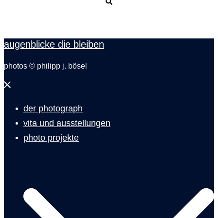
Suche
augenblicke die bleiben
photos © philipp j. bösel
Menü
schließen
der photograph
vita und ausstellungen
photo projekte