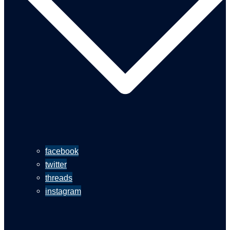
facebook
twitter
threads
instagram