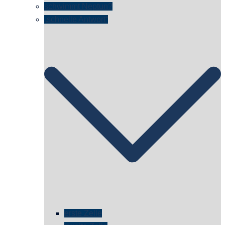
schwimmt Neptun?
„schnelle Antwort“
erste Zelle