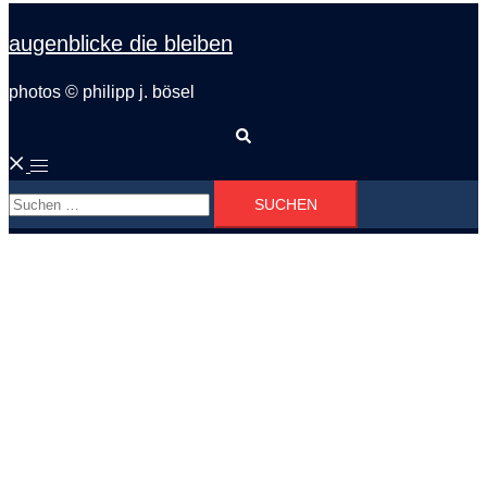
augenblicke die bleiben
photos © philipp j. bösel
Suche
Menü
Suchen
umschalten
nach: