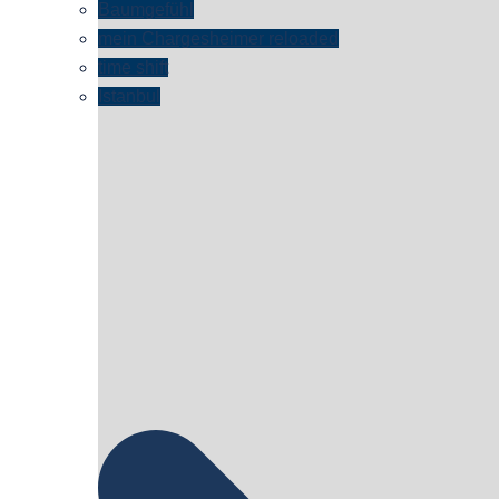
Baumgefühl
mein Chargesheimer reloaded
time shift
Istanbul