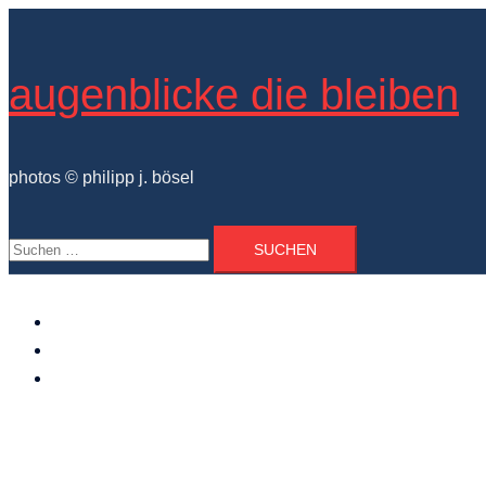
Zum
Inhalt
springen
augenblicke die bleiben
photos © philipp j. bösel
Suchen
nach:
der photograph
vita und ausstellungen
photo projekte