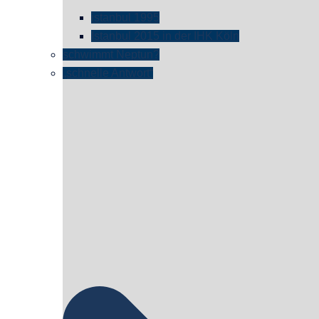
istanbul 1995
Istanbul 2015 in der IHK Köln
schwimmt Neptun?
„schnelle Antwort“