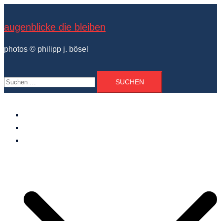
Zum
Inhalt
augenblicke die bleiben
springen
photos © philipp j. bösel
Suchen
nach:
der photograph
vita und ausstellungen
photo projekte