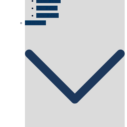
zweite Zelle
dritte Zelle
vierte Zelle
architektur