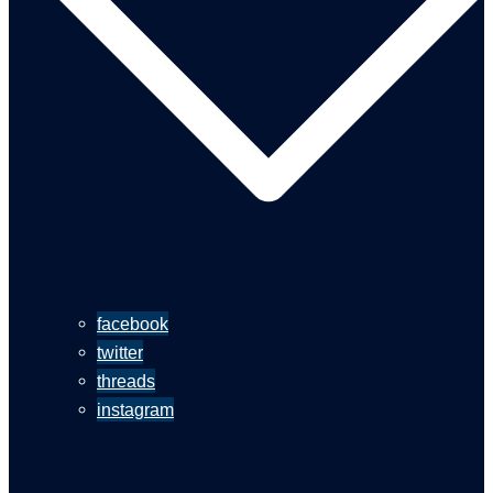
facebook
twitter
threads
instagram