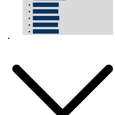
documenta 12
Documenta11
documenta dX
documenta IX
documenta d8
die vermessene mauer