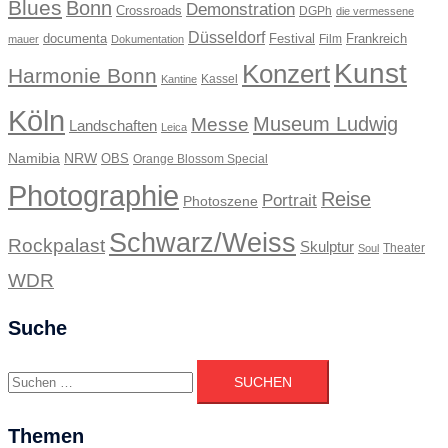
Blues
Bonn
Demonstration
Crossroads
DGPh
die vermessene
Düsseldorf
documenta
Festival
Frankreich
Film
mauer
Dokumentation
Kunst
Konzert
Harmonie Bonn
Kassel
Kantine
Köln
Museum Ludwig
Messe
Landschaften
Leica
Namibia
NRW
OBS
Orange Blossom Special
Photographie
Reise
Portrait
Photoszene
Schwarz/Weiss
Rockpalast
Skulptur
Theater
Soul
WDR
Suche
Suchen
nach:
Themen