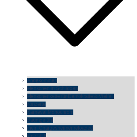
Angekommen
Menschen in Schildgen
Menschenkette für Demokratie & Vielfalt
konzerte
Karneval Monochrom
Baumgefühl
mein Chargesheimer reloaded
time shift