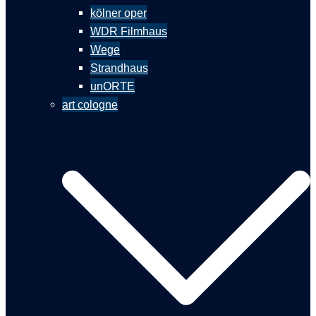
kölner oper
WDR Filmhaus
Wege
Strandhaus
unORTE
art cologne