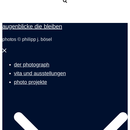
Suche
augenblicke die bleiben
photos © philipp j. bösel
Menü
schließen
der photograph
vita und ausstellungen
photo projekte