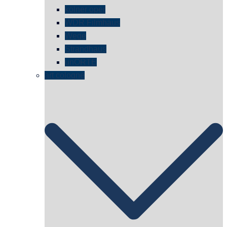
kölner oper
WDR Filmhaus
Wege
Strandhaus
unORTE
art cologne