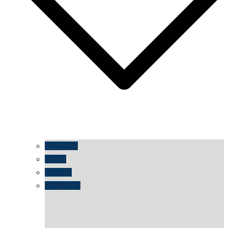
facebook
twitter
threads
instagram