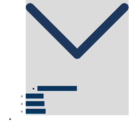
für WDR Instagram
LinkedIn
YouTube
wikipedia
kontakt