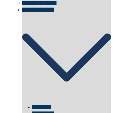
schwimmt Neptun?
„schnelle Antwort“
erste Zelle