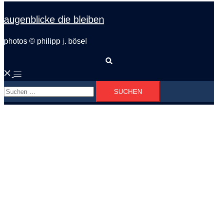
augenblicke die bleiben
photos © philipp j. bösel
Suche
Menü
Suchen
umschalten
nach: