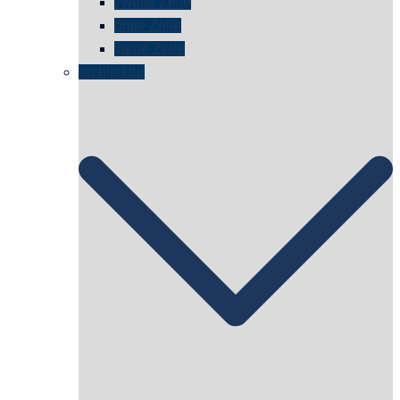
zweite Zelle
dritte Zelle
vierte Zelle
architektur