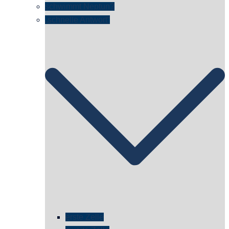
schwimmt Neptun?
„schnelle Antwort“
erste Zelle