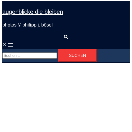
augenblicke die bleiben
photos © philipp j. bösel
Suche
Menü
Suchen
umschalten
nach: