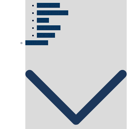
kölner oper
WDR Filmhaus
Wege
Strandhaus
unORTE
art cologne