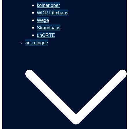
kölner oper
WDR Filmhaus
Wege
Strandhaus
unORTE
art cologne