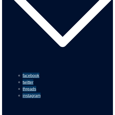
facebook
twitter
threads
instagram