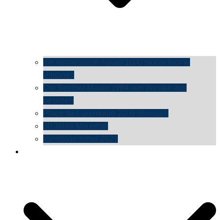
die vermessene mauer 1000 monochrome
Vintages
Die Berliner Mauer 1984 von Westen aus
gesehen
Place du Luxemburg 2009 (Brüssel)
30 Jahre Mauerfall
kunsttage basel 2021
social media