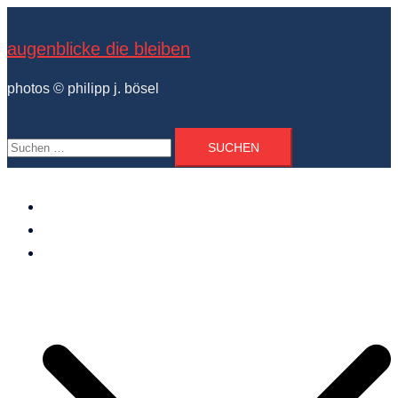
Zum
Inhalt
augenblicke die bleiben
springen
photos © philipp j. bösel
Suchen
nach:
der photograph
vita und ausstellungen
photo projekte