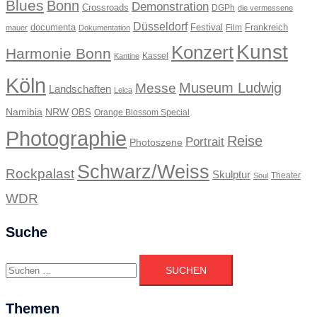
Blues
Bonn
Demonstration
Crossroads
DGPh
die vermessene
Düsseldorf
documenta
Festival
Frankreich
Film
mauer
Dokumentation
Kunst
Konzert
Harmonie Bonn
Kassel
Kantine
Köln
Museum Ludwig
Messe
Landschaften
Leica
Namibia
NRW
OBS
Orange Blossom Special
Photographie
Reise
Portrait
Photoszene
Schwarz/Weiss
Rockpalast
Skulptur
Theater
Soul
WDR
Suche
Suchen
nach:
Themen