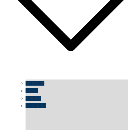
facebook
twitter
threads
instagram