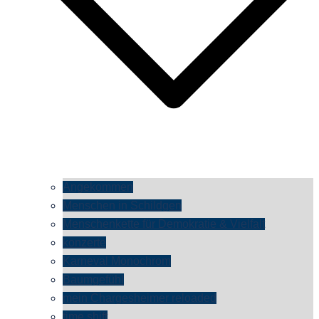
Angekommen
Menschen in Schildgen
Menschenkette für Demokratie & Vielfalt
konzerte
Karneval Monochrom
Baumgefühl
mein Chargesheimer reloaded
time shift