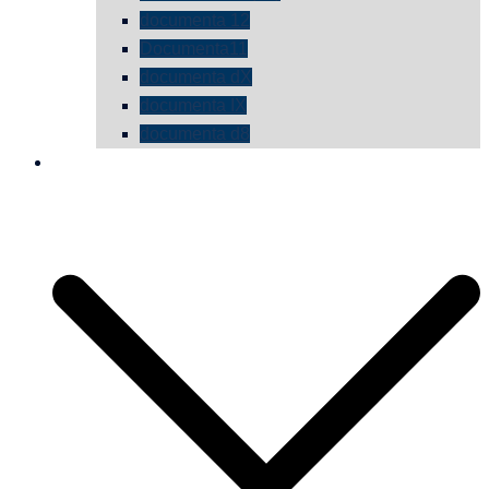
documenta 12
Documenta11
documenta dX
documenta IX
documenta d8
die vermessene mauer