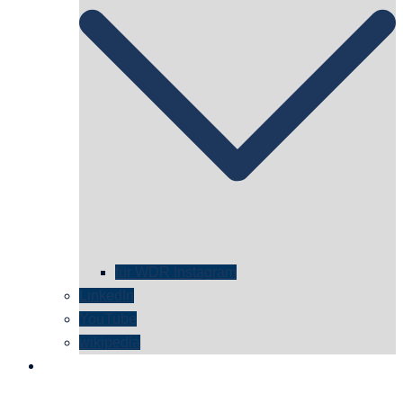
für WDR Instagram
LinkedIn
YouTube
wikipedia
kontakt