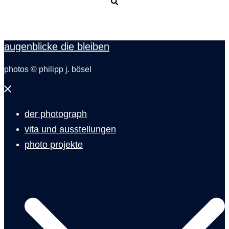
Suche
augenblicke die bleiben
photos © philipp j. bösel
Menü
schließen
der photograph
vita und ausstellungen
photo projekte