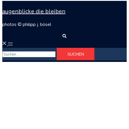
augenblicke die bleiben
photos © philipp j. bösel
Suche
Menü
Suchen
umschalten
nach: