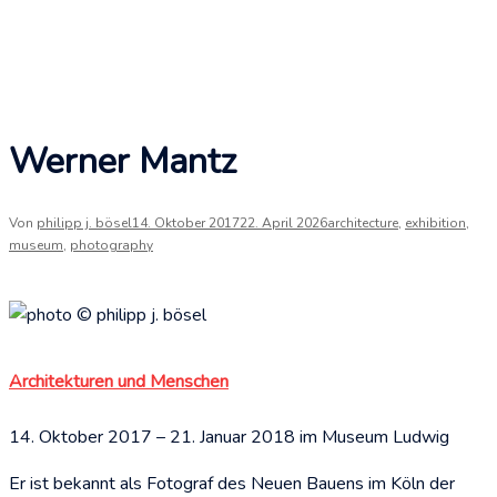
Werner Mantz
Von
philipp j. bösel
14. Oktober 2017
22. April 2026
architecture
,
exhibition
,
museum
,
photography
Architekturen und Menschen
14. Ok­to­ber 2017 – 21. Jan­uar 2018 im Museum Ludwig
Er ist bekan­nt als Fo­­­to­­­graf des Neuen Bauens im Köln der