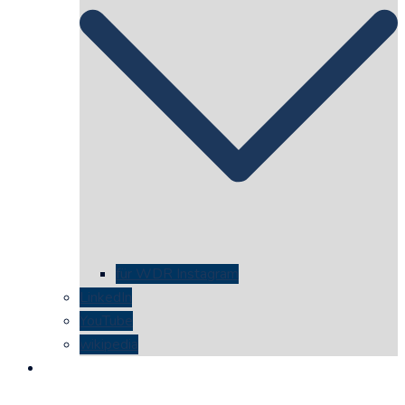
für WDR Instagram
LinkedIn
YouTube
wikipedia
kontakt