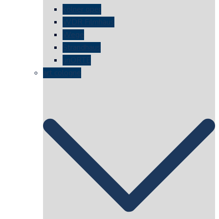
kölner oper
WDR Filmhaus
Wege
Strandhaus
unORTE
art cologne