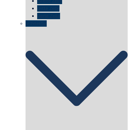
zweite Zelle
dritte Zelle
vierte Zelle
architektur