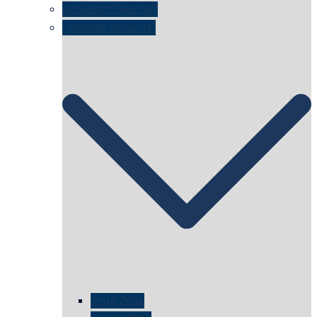
schwimmt Neptun?
„schnelle Antwort“
erste Zelle