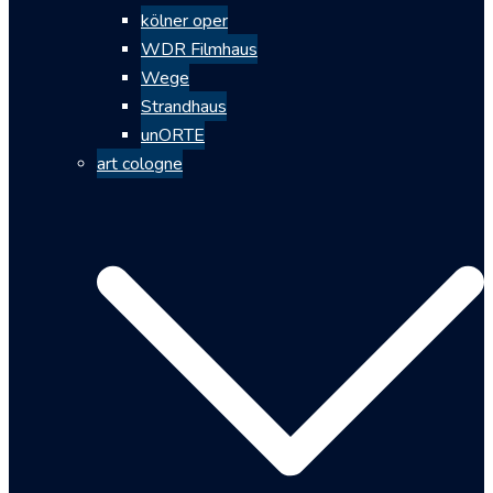
kölner oper
WDR Filmhaus
Wege
Strandhaus
unORTE
art cologne