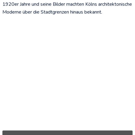
1920er Jahre und seine Bilder macht­en Kölns ar­­chitek­­tonische
Mod­­erne über die Stadt­­grenzen hi­­naus bekan­nt.