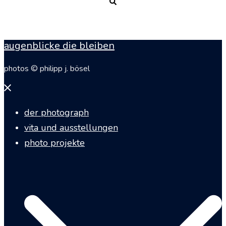
Suche
augenblicke die bleiben
photos © philipp j. bösel
Menü
schließen
der photograph
vita und ausstellungen
photo projekte