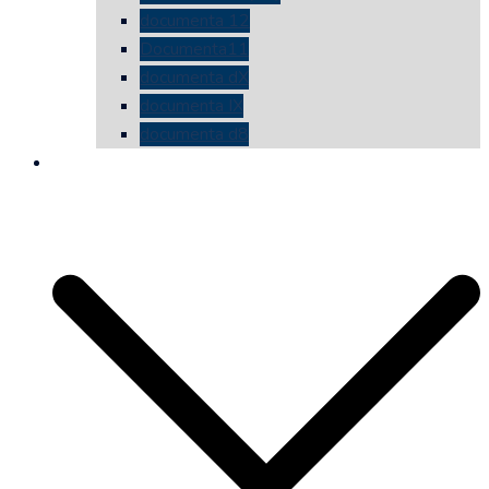
documenta 12
Documenta11
documenta dX
documenta IX
documenta d8
die vermessene mauer