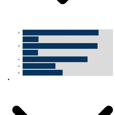
die vermessene mauer 1000 monochrome
Vintages
Die Berliner Mauer 1984 von Westen aus
gesehen
Place du Luxemburg 2009 (Brüssel)
30 Jahre Mauerfall
kunsttage basel 2021
social media