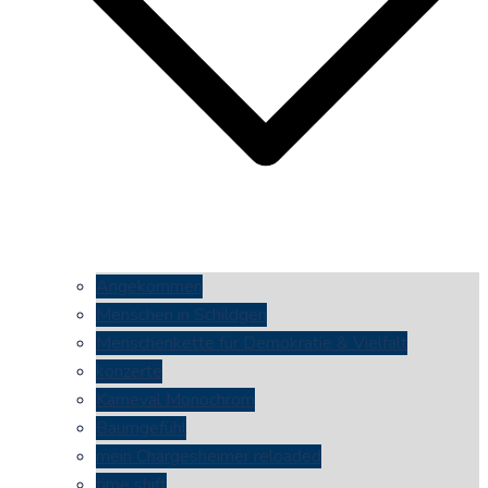
Angekommen
Menschen in Schildgen
Menschenkette für Demokratie & Vielfalt
konzerte
Karneval Monochrom
Baumgefühl
mein Chargesheimer reloaded
time shift