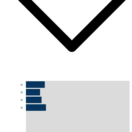
facebook
twitter
threads
instagram